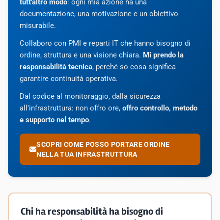
tutt'altro modo
: ogni mia azione ha una
documentazione, una motivazione e un obiettivo
misurabile.
Collaboro con PMI e reparti IT che hanno bisogno di
ordine, struttura e una visione chiara.
Mi prendo la
responsabilità tecnica
, perché so cosa significa
garantire continuità operativa.
Dal codice al monitoraggio, dalla sicurezza
all'infrastruttura: non offro ore,
offro controllo, metodo
e supporto nel tempo
.
SCOPRI COME POSSO PORTARE ORDINE
NELLA TUA INFRASTRUTTURA
Chi ha responsabilità ha bisogno di