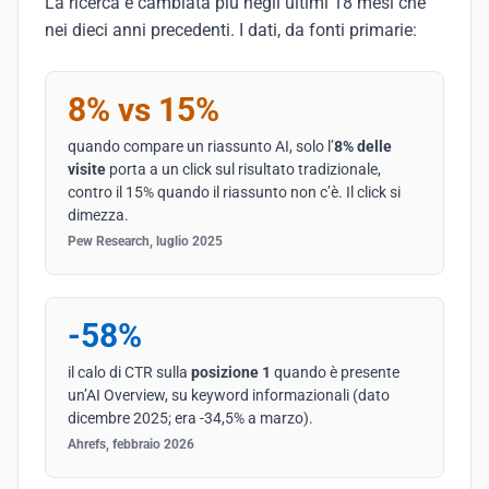
La ricerca è cambiata più negli ultimi 18 mesi che
nei dieci anni precedenti. I dati, da fonti primarie:
8% vs 15%
quando compare un riassunto AI, solo l’
8% delle
visite
porta a un click sul risultato tradizionale,
contro il 15% quando il riassunto non c’è. Il click si
dimezza.
Pew Research, luglio 2025
-58%
il calo di CTR sulla
posizione 1
quando è presente
un’AI Overview, su keyword informazionali (dato
dicembre 2025; era -34,5% a marzo).
Ahrefs, febbraio 2026