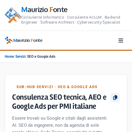
M
aurizio
F
onte
Consulente Informatico · Consulente AI/LLM · Backend
Engineer · Software Architect · Cybersecurity Specialist
M
aurizio
F
onte
Home
/
Servizi
/
SEO e Google Ads
SUB-HUB SERVIZI · SEO & GOOGLE ADS
Consulenza SEO tecnica, AEO e
Google Ads per PMI italiane
Essere trovati su Google e citati dagli assistenti
AI. SEO da ingegnere, non da agenzia di sole