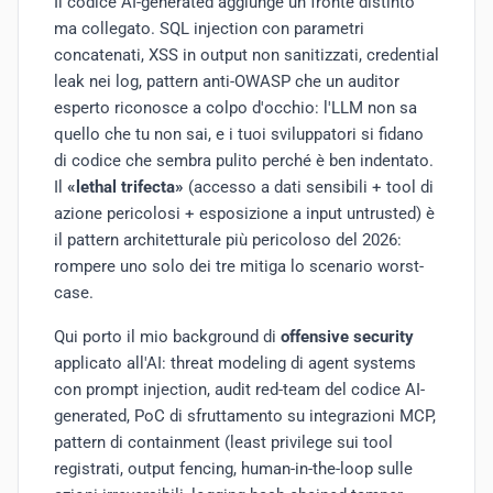
Il codice AI-generated aggiunge un fronte distinto
ma collegato. SQL injection con parametri
concatenati, XSS in output non sanitizzati, credential
leak nei log, pattern anti-OWASP che un auditor
esperto riconosce a colpo d'occhio: l'LLM non sa
quello che tu non sai, e i tuoi sviluppatori si fidano
di codice che sembra pulito perché è ben indentato.
Il
«lethal trifecta»
(accesso a dati sensibili + tool di
azione pericolosi + esposizione a input untrusted) è
il pattern architetturale più pericoloso del 2026:
rompere uno solo dei tre mitiga lo scenario worst-
case.
Qui porto il mio background di
offensive security
applicato all'AI: threat modeling di agent systems
con prompt injection, audit red-team del codice AI-
generated, PoC di sfruttamento su integrazioni MCP,
pattern di containment (least privilege sui tool
registrati, output fencing, human-in-the-loop sulle