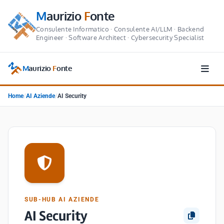
M
aurizio
F
onte
Consulente Informatico · Consulente AI/LLM · Backend
Engineer · Software Architect · Cybersecurity Specialist
M
aurizio
F
onte
Home
/
AI Aziende
/
AI Security
SUB-HUB AI AZIENDE
AI Security