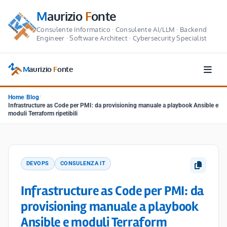
M
aurizio
F
onte
Consulente Informatico · Consulente AI/LLM · Backend
Engineer · Software Architect · Cybersecurity Specialist
M
aurizio
F
onte
Home
/
Blog
/
Infrastructure as Code per PMI: da provisioning manuale a playbook Ansible e
moduli Terraform ripetibili
DEVOPS
CONSULENZA IT
Infrastructure as Code per PMI: da
provisioning manuale a playbook
Ansible e moduli Terraform