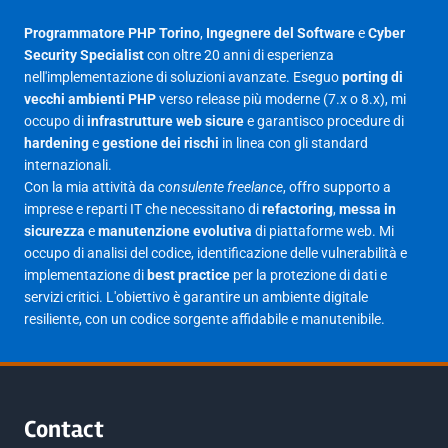
Luglio 2025
23
Programmatore PHP Torino
,
Ingegnere del Software
e
Cyber
Security Specialist
con oltre 20 anni di esperienza
Giugno 2025
30
nell'implementazione di soluzioni avanzate. Eseguo
porting di
Maggio 2025
27
vecchi ambienti PHP
verso release più moderne (7.x o 8.x), mi
occupo di
infrastrutture web sicure
e garantisco procedure di
Aprile 2025
16
hardening
e
gestione dei rischi
in linea con gli standard
internazionali.
Marzo 2025
14
Con la mia attività da
consulente freelance
, offro supporto a
Febbraio 2025
17
imprese e reparti IT che necessitano di
refactoring
,
messa in
sicurezza
e
manutenzione evolutiva
di piattaforme web. Mi
Gennaio 2025
23
occupo di analisi del codice, identificazione delle vulnerabilità e
implementazione di
best practice
per la protezione di dati e
Giugno 2023
1
servizi critici. L'obiettivo è garantire un ambiente digitale
Maggio 2023
1
resiliente, con un codice sorgente affidabile e manutenibile.
Agosto 2022
1
Gennaio 2021
2
Agosto 2020
1
Contact