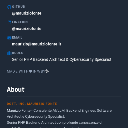
Marzo 2020
1
GITHUB
Marzo 2018
@mauriziofonte
5
LINKEDIN
Febbraio 2018
3
@mauriziofonte
Maggio 2017
5
EMAIL
Marzo 2017
maurizio@mauriziofonte.it
1
RUOLO
Luglio 2016
2
Senior PHP Backend Architect & Cybersecurity Specialist
Marzo 2016
1
MADE WITH
IN
BY
Febbraio 2016
2
Marzo 2015
2
About
Novembre 2013
1
DOTT. ING. MAURIZIO FONTE
Giugno 2012
2
Maurizio Fonte - Consulente AI/LLM, Backend Engineer, Software
Maggio 2011
1
Architect e Cybersecurity Specialist.
Senior PHP Backend Architect con profonde conoscenze di
Dicembre 2010
1