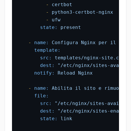
-
certbot
-
python3-certbot-nginx
-
ufw
state:
present
-
name:
Configura
Nginx
per
il
domi
template:
src:
templates/nginx-site.conf.
dest:
"/etc/nginx/sites-availab
notify:
Reload
Nginx
-
name:
Abilita
il
sito
e
rimuovi
d
file:
src:
"/etc/nginx/sites-availabl
dest:
"/etc/nginx/sites-enabled
state:
link