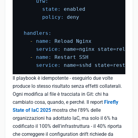
ufw:
state:
enabled
policy:
deny
handlers:
-
name:
Reload
Nginx
service:
name=nginx
state=reloade
-
name:
Restart
SSH
service:
name=sshd
state=restarte
Il playbook è idempotente - eseguirlo due volte
produce lo stesso risultato senza effetti collaterali.
Ogni modifica al file è tracciata in Git: chi ha
cambiato cosa, quando, e perché. Il report
Firefly
State of IaC 2025
mostra che l'89% delle
organizzazioni ha adottato IaC, ma solo il 6% ha
codificato il 100% dell'infrastruttura - il 40% riporta
che correggere il configuration drift richiede da