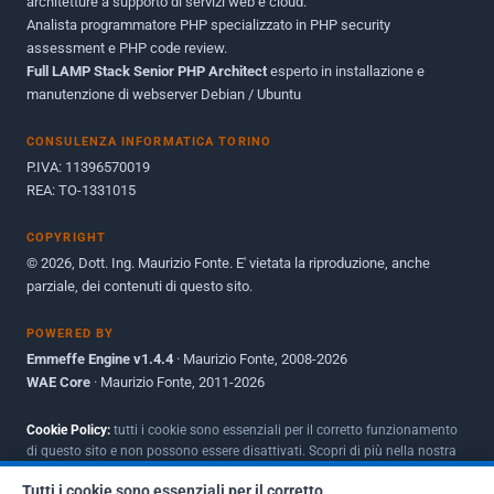
architetture a supporto di servizi web e cloud.
Analista programmatore PHP specializzato in PHP security
Ottobre 2010
1
assessment e PHP code review.
Full LAMP Stack Senior PHP Architect
Maggio 2010
esperto in installazione e
1
manutenzione di webserver Debian / Ubuntu
Dicembre 2009
3
CONSULENZA INFORMATICA TORINO
Giugno 2009
9
P.IVA: 11396570019
REA: TO-1331015
COPYRIGHT
© 2026, Dott. Ing. Maurizio Fonte. E' vietata la riproduzione, anche
parziale, dei contenuti di questo sito.
POWERED BY
Emmeffe Engine v1.4.4
· Maurizio Fonte, 2008-2026
WAE Core
· Maurizio Fonte, 2011-2026
Cookie Policy:
tutti i cookie sono essenziali per il corretto funzionamento
di questo sito e non possono essere disattivati. Scopri di più nella nostra
Policy per i cookie
.
Tutti i cookie sono essenziali per il corretto