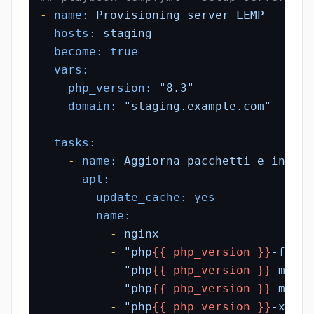
-
name:
Provisioning
server
LEMP
hosts:
staging
become:
true
vars:
php_version:
"8.3"
domain:
"staging.example.com"
tasks:
-
name:
Aggiorna
pacchetti
e
instal
apt:
update_cache:
yes
name:
-
nginx
-
"php
{{ php_version }}
-fpm"
-
"php
{{ php_version }}
-mysql
-
"php
{{ php_version }}
-mbstr
-
"php
{{ php_version }}
-xml"