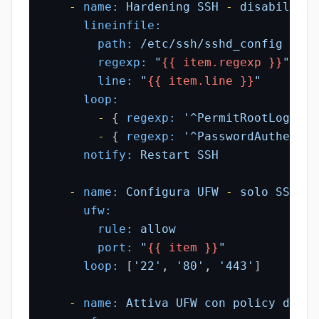
-
name:
Hardening
SSH
-
disabilita
lineinfile:
path:
/etc/ssh/sshd_config
regexp:
"
{{ item.regexp }}
"
line:
"
{{ item.line }}
"
loop:
-
 { 
regexp:
'^PermitRootLogin'
,
-
 { 
regexp:
'^PasswordAuthentic
notify:
Restart
SSH
-
name:
Configura
UFW
-
solo
SSH,
H
ufw:
rule:
allow
port:
"
{{ item }}
"
loop:
 [
'22'
, 
'80'
, 
'443'
]

-
name:
Attiva
UFW
con
policy
deny