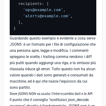
  recipients: [

'ops@example.com'
,

'alerts@example.com'
,

  ],

}
Guardando questo esempio è evidente a cosa serve
JSON5: è un formato per i file di configurazione che
una persona apre, legge e modifica. I commenti
spiegano le scelte, i trailing comma rendono i diff
più puliti quando aggiungi una riga, e la sintassi più
rilassata riduce gli errori. Tutto questo non ha alcun
valore quando i dati sono generati e consumati da
macchine, ed è qui che nasce l'equivoco da cui
sono partito.
Dove JSON5 NON va usato: l'interscambio dati e le API
Il punto che il consiglio "sostituisci json_decode
ovunque" sbaglia è fondamentale: JSON5 non è un