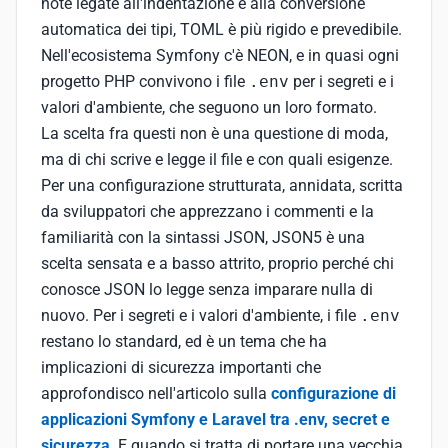
note legate all'indentazione e alla conversione
automatica dei tipi, TOML è più rigido e prevedibile.
Nell'ecosistema Symfony c'è NEON, e in quasi ogni
progetto PHP convivono i file
.env
per i segreti e i
valori d'ambiente, che seguono un loro formato.
La scelta fra questi non è una questione di moda,
ma di chi scrive e legge il file e con quali esigenze.
Per una configurazione strutturata, annidata, scritta
da sviluppatori che apprezzano i commenti e la
familiarità con la sintassi JSON, JSON5 è una
scelta sensata e a basso attrito, proprio perché chi
conosce JSON lo legge senza imparare nulla di
nuovo. Per i segreti e i valori d'ambiente, i file
.env
restano lo standard, ed è un tema che ha
implicazioni di sicurezza importanti che
approfondisco nell'articolo sulla
configurazione di
applicazioni Symfony e Laravel tra .env, secret e
sicurezza
. E quando si tratta di portare una vecchia