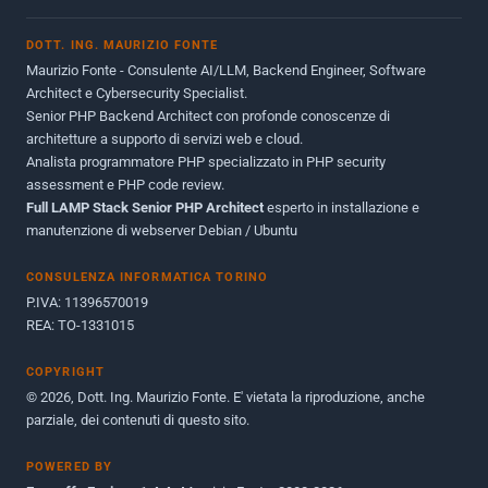
Novembre 2013
1
DOTT. ING. MAURIZIO FONTE
Giugno 2012
2
Maurizio Fonte - Consulente AI/LLM, Backend Engineer, Software
Maggio 2011
1
Architect e Cybersecurity Specialist.
Senior PHP Backend Architect con profonde conoscenze di
Dicembre 2010
1
architetture a supporto di servizi web e cloud.
Analista programmatore PHP specializzato in PHP security
Ottobre 2010
1
assessment e PHP code review.
Full LAMP Stack Senior PHP Architect
Maggio 2010
esperto in installazione e
1
manutenzione di webserver Debian / Ubuntu
Dicembre 2009
3
CONSULENZA INFORMATICA TORINO
Giugno 2009
9
P.IVA: 11396570019
REA: TO-1331015
COPYRIGHT
© 2026, Dott. Ing. Maurizio Fonte. E' vietata la riproduzione, anche
parziale, dei contenuti di questo sito.
POWERED BY