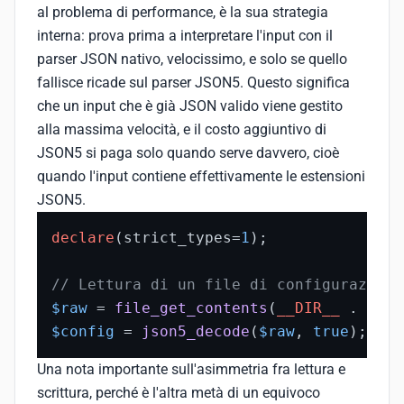
al problema di performance, è la sua strategia
interna: prova prima a interpretare l'input con il
parser JSON nativo, velocissimo, e solo se quello
fallisce ricade sul parser JSON5. Questo significa
che un input che è già JSON valido viene gestito
alla massima velocità, e il costo aggiuntivo di
JSON5 si paga solo quando serve davvero, cioè
quando l'input contiene effettivamente le estensioni
JSON5.
declare
(strict_types=
1
);

// Lettura di un file di configurazione
$raw
 = 
file_get_contents
(
__DIR__
 . 
'/co
$config
 = 
json5_decode
(
$raw
, 
true
); 
// 
Una nota importante sull'asimmetria fra lettura e
scrittura, perché è l'altra metà di un equivoco