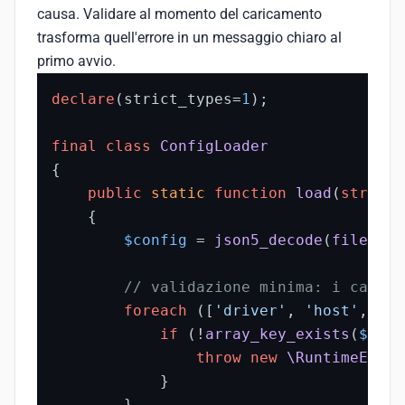
causa. Validare al momento del caricamento
trasforma quell'errore in un messaggio chiaro al
primo avvio.
declare
(strict_types=
1
);

final
class
ConfigLoader
{

public
static
function
load
(
string
{

$config
 = 
json5_decode
(
file_get
// validazione minima: i campi 
foreach
 ([
'driver'
, 
'host'
, 
'po
if
 (!
array_key_exists
(
$requ
throw
new
\RuntimeExcep
            }

        }
