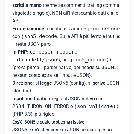
scritti a mano
(permette commenti, trailing comma,
virgolette singole), NON all'interscambio dati e alle
API.
Errore comune:
sostituire ovunque
json_decode
con
json5_decode
. Sulle API è più lento e inutile:
lì resta JSON puro.
In PHP:
composer require
colinodell/json5
, poi
json5_decode()
(prova prima il parser nativo, poi ricade su JSON5:
nessun costo extra se l'input è JSON).
Direzione:
si
legge
JSON5 (config), si
scrive
JSON
standard.
Input non fidato:
meglio il JSON nativo con
JSON_THROW_ON_ERROR
o
json_validate()
(PHP 8.3), più rigido.
Cos'è JSON5 e quale problema risolve
JSON5 è un'estensione di JSON pensata per un