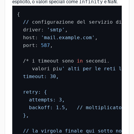
esplicito, o valori speciali come
Infinity
e
NaN
.
{

//
 configurazione del servizio di not
  driver: 
'smtp'
,

  host: 
'mail.example.com'
,

  port: 
587
,

  /* i timeout sono 
in
 secondi.

     valori pi
u' alti per le reti lente
  timeout: 30,

  retry: {

    attempts: 3,

    backoff: 1.5,   // moltiplicatore e
  },

  // la virgola finale qui sotto non e'