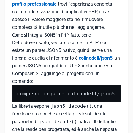
profilo professionale
trovi l'esperienza concreta
sulla modernizzazione di applicativi PHP, dove
spesso il valore maggiore sta nel rimuovere
complessità inutile più che nell'aggiungerne.
Come si integra JSON5 in PHP, fatto bene
Detto dove usarlo, vediamo come. In PHP non
esiste un parser JSON5 nativo, quindi serve una
libreria, e quella di riferimento è
colinodell/json5
, un
parser JSON5 compatibile UTF-8 installabile via
Composer. Si aggiunge al progetto con un
comando:
composer require colinodell/json5
La libreria espone
json5_decode()
, una
funzione drop-in che accetta gli stessi identici
parametri di
json_decode()
nativo. Il dettaglio
che la rende ben progettata, ed è anche la risposta