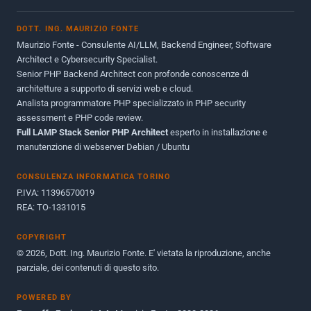
Novembre 2013
1
DOTT. ING. MAURIZIO FONTE
Giugno 2012
2
Maurizio Fonte - Consulente AI/LLM, Backend Engineer, Software
Maggio 2011
1
Architect e Cybersecurity Specialist.
Senior PHP Backend Architect con profonde conoscenze di
Dicembre 2010
1
architetture a supporto di servizi web e cloud.
Analista programmatore PHP specializzato in PHP security
Ottobre 2010
1
assessment e PHP code review.
Full LAMP Stack Senior PHP Architect
Maggio 2010
esperto in installazione e
1
manutenzione di webserver Debian / Ubuntu
Dicembre 2009
3
CONSULENZA INFORMATICA TORINO
Giugno 2009
9
P.IVA: 11396570019
REA: TO-1331015
COPYRIGHT
© 2026, Dott. Ing. Maurizio Fonte. E' vietata la riproduzione, anche
parziale, dei contenuti di questo sito.
POWERED BY