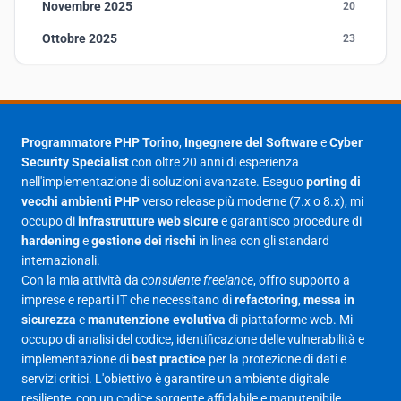
Novembre 2025
20
Ottobre 2025
23
Settembre 2025
23
Agosto 2025
1
Luglio 2025
23
Programmatore PHP Torino
,
Ingegnere del Software
e
Cyber
Security Specialist
con oltre 20 anni di esperienza
Giugno 2025
30
nell'implementazione di soluzioni avanzate. Eseguo
porting di
Maggio 2025
27
vecchi ambienti PHP
verso release più moderne (7.x o 8.x), mi
occupo di
infrastrutture web sicure
e garantisco procedure di
Aprile 2025
16
hardening
e
gestione dei rischi
in linea con gli standard
internazionali.
Marzo 2025
14
Con la mia attività da
consulente freelance
, offro supporto a
Febbraio 2025
17
imprese e reparti IT che necessitano di
refactoring
,
messa in
sicurezza
e
manutenzione evolutiva
di piattaforme web. Mi
Gennaio 2025
23
occupo di analisi del codice, identificazione delle vulnerabilità e
implementazione di
best practice
per la protezione di dati e
Giugno 2023
1
servizi critici. L'obiettivo è garantire un ambiente digitale
Maggio 2023
1
resiliente, con un codice sorgente affidabile e manutenibile.