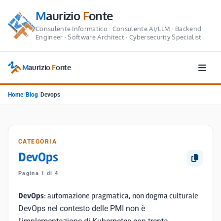
M
aurizio
F
onte
Consulente Informatico · Consulente AI/LLM · Backend
Engineer · Software Architect · Cybersecurity Specialist
M
aurizio
F
onte
Home
/
Blog
/
Devops
CATEGORIA
DevOps
Pagina 1 di 4
DevOps
: automazione pragmatica, non dogma culturale
DevOps nel contesto delle PMI non è