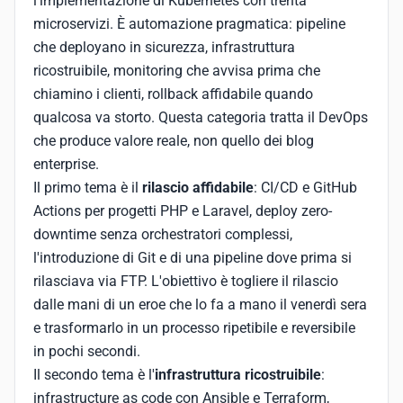
l'implementazione di Kubernetes con trenta
microservizi. È automazione pragmatica: pipeline
che deployano in sicurezza, infrastruttura
ricostruibile, monitoring che avvisa prima che
chiamino i clienti, rollback affidabile quando
qualcosa va storto. Questa categoria tratta il DevOps
che produce valore reale, non quello dei blog
enterprise.
Il primo tema è il
rilascio affidabile
: CI/CD e GitHub
Actions per progetti PHP e Laravel, deploy zero-
downtime senza orchestratori complessi,
l'introduzione di Git e di una pipeline dove prima si
rilasciava via FTP. L'obiettivo è togliere il rilascio
dalle mani di un eroe che lo fa a mano il venerdì sera
e trasformarlo in un processo ripetibile e reversibile
in pochi secondi.
Il secondo tema è l'
infrastruttura ricostruibile
:
infrastructure as code con Ansible e Terraform,