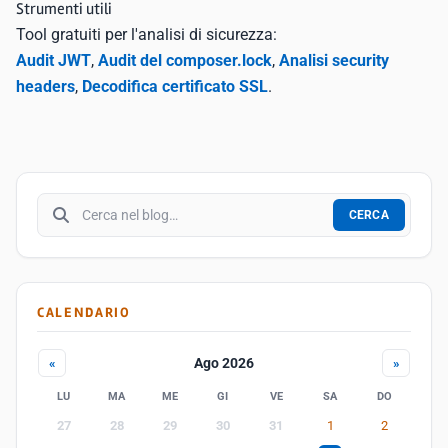
Strumenti utili
Tool gratuiti per l'analisi di sicurezza:
Audit JWT
,
Audit del composer.lock
,
Analisi security
headers
,
Decodifica certificato SSL
.
Cerca nel blog
CERCA
CALENDARIO
Ago 2026
«
»
LU
MA
ME
GI
VE
SA
DO
27
28
29
30
31
1
2