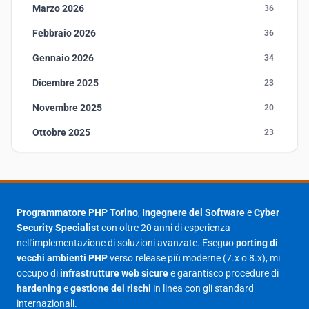
Marzo 2026
36
Febbraio 2026
36
Gennaio 2026
34
Dicembre 2025
23
Novembre 2025
20
Ottobre 2025
23
Settembre 2025
23
Agosto 2025
1
Luglio 2025
23
Programmatore PHP Torino
,
Ingegnere del Software
e
Cyber
Security Specialist
con oltre 20 anni di esperienza
Giugno 2025
30
nell'implementazione di soluzioni avanzate. Eseguo
porting di
Maggio 2025
27
vecchi ambienti PHP
verso release più moderne (7.x o 8.x), mi
occupo di
infrastrutture web sicure
e garantisco procedure di
Aprile 2025
16
hardening
e
gestione dei rischi
in linea con gli standard
internazionali.
Marzo 2025
14