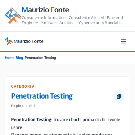
M
aurizio
F
onte
Consulente Informatico · Consulente AI/LLM · Backend
Engineer · Software Architect · Cybersecurity Specialist
M
aurizio
F
onte
Home
/
Blog
/
Penetration Testing
CATEGORIA
Penetration Testing
Pagina 1 di 4
Penetration Testing
: trovare i buchi prima di chi li vuole
usare