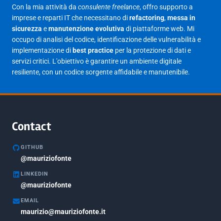
Con la mia attività da
consulente freelance
, offro supporto a
Febbraio 2025
17
imprese e reparti IT che necessitano di
refactoring
,
messa in
sicurezza
e
manutenzione evolutiva
di piattaforme web. Mi
Gennaio 2025
23
occupo di analisi del codice, identificazione delle vulnerabilità e
implementazione di
best practice
per la protezione di dati e
Giugno 2023
1
servizi critici. L'obiettivo è garantire un ambiente digitale
Maggio 2023
1
resiliente, con un codice sorgente affidabile e manutenibile.
Agosto 2022
1
Gennaio 2021
2
Agosto 2020
1
Contact
Marzo 2020
1
GITHUB
Marzo 2018
@mauriziofonte
5
LINKEDIN
Febbraio 2018
3
@mauriziofonte
Maggio 2017
5
EMAIL
Marzo 2017
maurizio@mauriziofonte.it
1