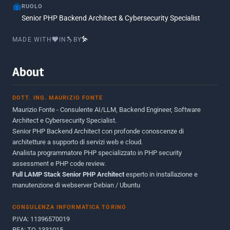
RUOLO
Luglio 2016
2
Senior PHP Backend Architect & Cybersecurity Specialist
Marzo 2016
1
MADE WITH
IN
BY
Febbraio 2016
2
Marzo 2015
2
About
Novembre 2013
1
DOTT. ING. MAURIZIO FONTE
Giugno 2012
2
Maurizio Fonte - Consulente AI/LLM, Backend Engineer, Software
Maggio 2011
1
Architect e Cybersecurity Specialist.
Senior PHP Backend Architect con profonde conoscenze di
Dicembre 2010
1
architetture a supporto di servizi web e cloud.
Analista programmatore PHP specializzato in PHP security
Ottobre 2010
1
assessment e PHP code review.
Full LAMP Stack Senior PHP Architect
Maggio 2010
esperto in installazione e
1
manutenzione di webserver Debian / Ubuntu
Dicembre 2009
3
CONSULENZA INFORMATICA TORINO
Giugno 2009
9
P.IVA: 11396570019
REA: TO-1331015