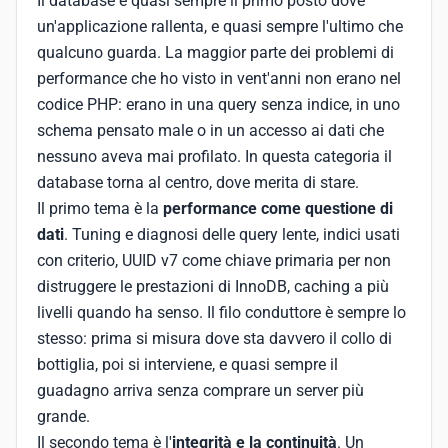
Il database è quasi sempre il primo posto dove
un'applicazione rallenta, e quasi sempre l'ultimo che
qualcuno guarda. La maggior parte dei problemi di
performance che ho visto in vent'anni non erano nel
codice PHP: erano in una query senza indice, in uno
schema pensato male o in un accesso ai dati che
nessuno aveva mai profilato. In questa categoria il
database torna al centro, dove merita di stare.
Il primo tema è la
performance come questione di
dati
. Tuning e diagnosi delle query lente, indici usati
con criterio, UUID v7 come chiave primaria per non
distruggere le prestazioni di InnoDB, caching a più
livelli quando ha senso. Il filo conduttore è sempre lo
stesso: prima si misura dove sta davvero il collo di
bottiglia, poi si interviene, e quasi sempre il
guadagno arriva senza comprare un server più
grande.
Il secondo tema è l'
integrità e la continuità
. Un