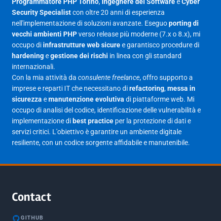
Programmatore PHP Torino
,
Ingegnere del Software
e
Cyber
Security Specialist
con oltre 20 anni di esperienza
Giugno 2025
30
nell'implementazione di soluzioni avanzate. Eseguo
porting di
Maggio 2025
27
vecchi ambienti PHP
verso release più moderne (7.x o 8.x), mi
occupo di
infrastrutture web sicure
e garantisco procedure di
Aprile 2025
16
hardening
e
gestione dei rischi
in linea con gli standard
internazionali.
Marzo 2025
14
Con la mia attività da
consulente freelance
, offro supporto a
Febbraio 2025
17
imprese e reparti IT che necessitano di
refactoring
,
messa in
sicurezza
e
manutenzione evolutiva
di piattaforme web. Mi
Gennaio 2025
23
occupo di analisi del codice, identificazione delle vulnerabilità e
implementazione di
best practice
per la protezione di dati e
Giugno 2023
1
servizi critici. L'obiettivo è garantire un ambiente digitale
Maggio 2023
1
resiliente, con un codice sorgente affidabile e manutenibile.
Agosto 2022
1
Gennaio 2021
2
Agosto 2020
1
Contact
Marzo 2020
1
GITHUB