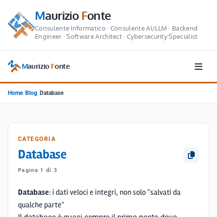
M
aurizio
F
onte
Consulente Informatico · Consulente AI/LLM · Backend
Engineer · Software Architect · Cybersecurity Specialist
M
aurizio
F
onte
Home
/
Blog
/
Database
CATEGORIA
Database
Pagina 1 di 3
Database
: i dati veloci e integri, non solo "salvati da
qualche parte"