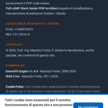
assessment e PHP code review.
Full LAMP Stack Senior PHP Architect
Maggio 2010
esperto in installazione e
1
manutenzione di webserver Debian / Ubuntu
Dicembre 2009
3
CONSULENZA INFORMATICA TORINO
Giugno 2009
9
P.IVA: 11396570019
REA: TO-1331015
COPYRIGHT
© 2026, Dott. Ing. Maurizio Fonte. E' vietata la riproduzione, anche
parziale, dei contenuti di questo sito.
POWERED BY
Emmeffe Engine v1.4.4
· Maurizio Fonte, 2008-2026
WAE Core
· Maurizio Fonte, 2011-2026
Cookie Policy:
tutti i cookie sono essenziali per il corretto funzionamento
di questo sito e non possono essere disattivati. Scopri di più nella nostra
Policy per i cookie
.
Tutti i cookie sono essenziali per il corretto
funzionamento di questo sito e non possono
Ho compreso