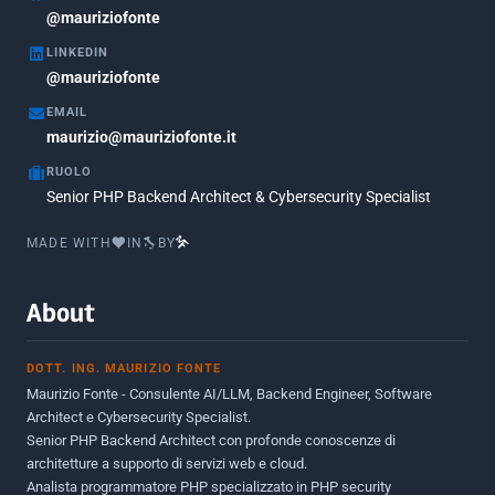
Marzo 2018
@mauriziofonte
5
LINKEDIN
Febbraio 2018
3
@mauriziofonte
Maggio 2017
5
EMAIL
Marzo 2017
maurizio@mauriziofonte.it
1
RUOLO
Luglio 2016
2
Senior PHP Backend Architect & Cybersecurity Specialist
Marzo 2016
1
MADE WITH
IN
BY
Febbraio 2016
2
Marzo 2015
2
About
Novembre 2013
1
DOTT. ING. MAURIZIO FONTE
Giugno 2012
2
Maurizio Fonte - Consulente AI/LLM, Backend Engineer, Software
Maggio 2011
1
Architect e Cybersecurity Specialist.
Senior PHP Backend Architect con profonde conoscenze di
Dicembre 2010
1
architetture a supporto di servizi web e cloud.
Analista programmatore PHP specializzato in PHP security
Ottobre 2010
1