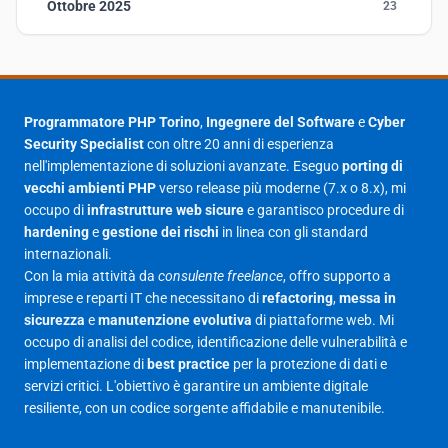
Ottobre 2025
23
Settembre 2025
23
Agosto 2025
1
Luglio 2025
23
Programmatore PHP Torino
,
Ingegnere del Software
e
Cyber
Security Specialist
con oltre 20 anni di esperienza
Giugno 2025
30
nell'implementazione di soluzioni avanzate. Eseguo
porting di
Maggio 2025
27
vecchi ambienti PHP
verso release più moderne (7.x o 8.x), mi
occupo di
infrastrutture web sicure
e garantisco procedure di
Aprile 2025
16
hardening
e
gestione dei rischi
in linea con gli standard
internazionali.
Marzo 2025
14
Con la mia attività da
consulente freelance
, offro supporto a
Febbraio 2025
17
imprese e reparti IT che necessitano di
refactoring
,
messa in
sicurezza
e
manutenzione evolutiva
di piattaforme web. Mi
Gennaio 2025
23
occupo di analisi del codice, identificazione delle vulnerabilità e
implementazione di
best practice
per la protezione di dati e
Giugno 2023
1
servizi critici. L'obiettivo è garantire un ambiente digitale
Maggio 2023
1
resiliente, con un codice sorgente affidabile e manutenibile.
Agosto 2022
1