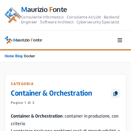
M
aurizio
F
onte
Consulente Informatico · Consulente AI/LLM · Backend
Engineer · Software Architect · Cybersecurity Specialist
M
aurizio
F
onte
Home
/
Blog
/
Docker
CATEGORIA
Container & Orchestration
Pagina 1 di 2
Container & Orchestration
: container in produzione, con
criterio