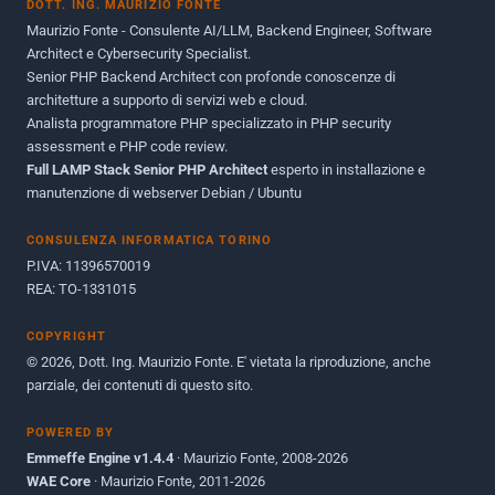
DOTT. ING. MAURIZIO FONTE
Giugno 2012
2
Maurizio Fonte - Consulente AI/LLM, Backend Engineer, Software
Maggio 2011
1
Architect e Cybersecurity Specialist.
Senior PHP Backend Architect con profonde conoscenze di
Dicembre 2010
1
architetture a supporto di servizi web e cloud.
Analista programmatore PHP specializzato in PHP security
Ottobre 2010
1
assessment e PHP code review.
Full LAMP Stack Senior PHP Architect
Maggio 2010
esperto in installazione e
1
manutenzione di webserver Debian / Ubuntu
Dicembre 2009
3
CONSULENZA INFORMATICA TORINO
Giugno 2009
9
P.IVA: 11396570019
REA: TO-1331015
COPYRIGHT
© 2026, Dott. Ing. Maurizio Fonte. E' vietata la riproduzione, anche
parziale, dei contenuti di questo sito.
POWERED BY
Emmeffe Engine v1.4.4
· Maurizio Fonte, 2008-2026
WAE Core
· Maurizio Fonte, 2011-2026