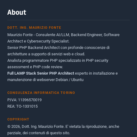
Marzo 2015
2
About
Novembre 2013
1
DOTT. ING. MAURIZIO FONTE
Giugno 2012
2
Maurizio Fonte - Consulente AI/LLM, Backend Engineer, Software
Maggio 2011
1
Architect e Cybersecurity Specialist.
Senior PHP Backend Architect con profonde conoscenze di
Dicembre 2010
1
architetture a supporto di servizi web e cloud.
Analista programmatore PHP specializzato in PHP security
Ottobre 2010
1
assessment e PHP code review.
Full LAMP Stack Senior PHP Architect
Maggio 2010
esperto in installazione e
1
manutenzione di webserver Debian / Ubuntu
Dicembre 2009
3
CONSULENZA INFORMATICA TORINO
Giugno 2009
9
P.IVA: 11396570019
REA: TO-1331015
COPYRIGHT
© 2026, Dott. Ing. Maurizio Fonte. E' vietata la riproduzione, anche
parziale, dei contenuti di questo sito.