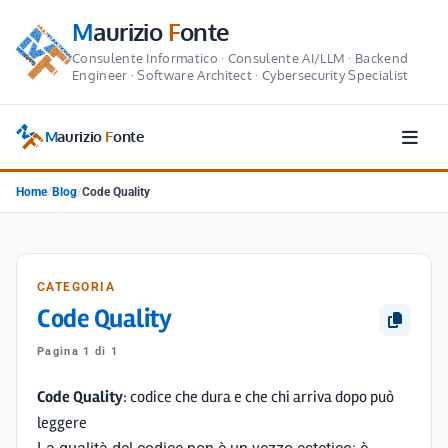
M
aurizio
F
onte
Consulente Informatico · Consulente AI/LLM · Backend
Engineer · Software Architect · Cybersecurity Specialist
M
aurizio
F
onte
Home
/
Blog
/
Code Quality
CATEGORIA
Code Quality
Pagina 1 di 1
Code Quality
: codice che dura e che chi arriva dopo può
leggere