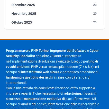
Dicembre 2025
23
Novembre 2025
20
Ottobre 2025
23
Settembre 2025
23
Agosto 2025
1
Luglio 2025
23
Programmatore PHP Torino
,
Ingegnere del Software
e
Cyber
Security Specialist
con oltre 20 anni di esperienza
Giugno 2025
30
nell'implementazione di soluzioni avanzate. Eseguo
porting di
Maggio 2025
27
vecchi ambienti PHP
verso release più moderne (7.x o 8.x), mi
occupo di
infrastrutture web sicure
e garantisco procedure di
Aprile 2025
16
hardening
e
gestione dei rischi
in linea con gli standard
internazionali.
Marzo 2025
14
Con la mia attività da
consulente freelance
, offro supporto a
Febbraio 2025
17
imprese e reparti IT che necessitano di
refactoring
,
messa in
sicurezza
e
manutenzione evolutiva
di piattaforme web. Mi
Gennaio 2025
23
occupo di analisi del codice, identificazione delle vulnerabilità e