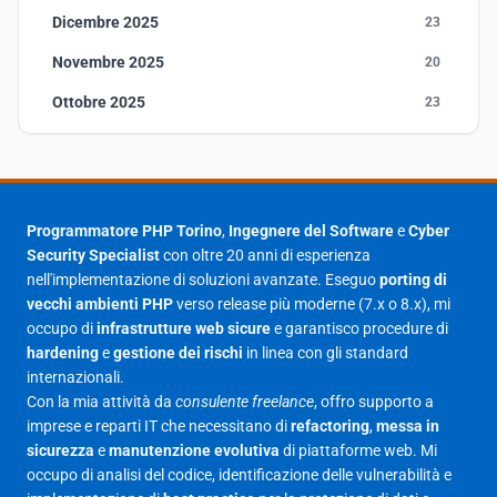
Dicembre 2025
23
Novembre 2025
20
Ottobre 2025
23
Settembre 2025
23
Agosto 2025
1
Luglio 2025
23
Programmatore PHP Torino
,
Ingegnere del Software
e
Cyber
Security Specialist
con oltre 20 anni di esperienza
Giugno 2025
30
nell'implementazione di soluzioni avanzate. Eseguo
porting di
Maggio 2025
27
vecchi ambienti PHP
verso release più moderne (7.x o 8.x), mi
occupo di
infrastrutture web sicure
e garantisco procedure di
Aprile 2025
16
hardening
e
gestione dei rischi
in linea con gli standard
internazionali.
Marzo 2025
14
Con la mia attività da
consulente freelance
, offro supporto a
Febbraio 2025
17
imprese e reparti IT che necessitano di
refactoring
,
messa in
sicurezza
e
manutenzione evolutiva
di piattaforme web. Mi
Gennaio 2025
23
occupo di analisi del codice, identificazione delle vulnerabilità e