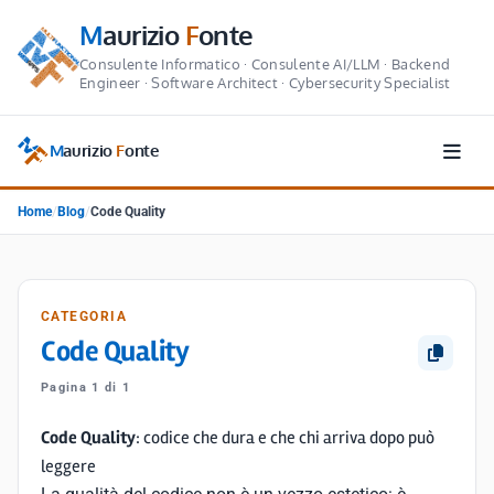
M
aurizio
F
onte
Consulente Informatico · Consulente AI/LLM · Backend
Engineer · Software Architect · Cybersecurity Specialist
M
aurizio
F
onte
Home
/
Blog
/
Code Quality
CATEGORIA
Code Quality
Pagina 1 di 1
Code Quality
: codice che dura e che chi arriva dopo può
leggere