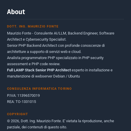
Marzo 2015
2
About
Novembre 2013
1
DOTT. ING. MAURIZIO FONTE
Giugno 2012
2
Maurizio Fonte - Consulente AI/LLM, Backend Engineer, Software
Maggio 2011
1
Architect e Cybersecurity Specialist.
Senior PHP Backend Architect con profonde conoscenze di
Dicembre 2010
1
architetture a supporto di servizi web e cloud.
Analista programmatore PHP specializzato in PHP security
Ottobre 2010
1
assessment e PHP code review.
Full LAMP Stack Senior PHP Architect
Maggio 2010
esperto in installazione e
1
manutenzione di webserver Debian / Ubuntu
Dicembre 2009
3
CONSULENZA INFORMATICA TORINO
Giugno 2009
9
P.IVA: 11396570019
REA: TO-1331015
COPYRIGHT
© 2026, Dott. Ing. Maurizio Fonte. E' vietata la riproduzione, anche
parziale, dei contenuti di questo sito.