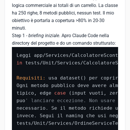
logica commerciale ai totali di un carrello. La classe
ha 250 righe, 8 metodi pubblici, nessun test. Il mio
obiettivo è portarla a copertura >80% in 20-30
minuti.
Step 1 -
briefing iniziale
. Apro Claude Code nella
directory del progetto e do un comando strutturato:
in
 tests/Unit/Services/CalcolatoreScont
Requisiti:
 usa dataset() per coprire i 
Ogni metodo pubblico deve avere almeno 
tipico, edge 
case
 (input vuoti, zero, e
puo
' lanciare eccezione. Non usare Mock
necessario. Se il metodo richiede un Cl
invece. Segui il naming che usi negli a
tests/Unit/Services/OrdineServiceTest.p