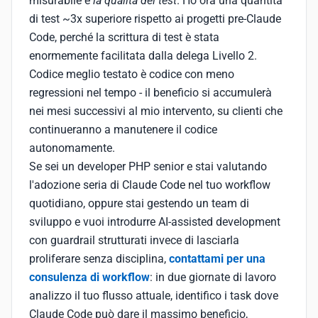
misurabile è
la qualità dei test
. Ho ora una quantità
di test ~3x superiore rispetto ai progetti pre-Claude
Code, perché la scrittura di test è stata
enormemente facilitata dalla delega Livello 2.
Codice meglio testato è codice con meno
regressioni nel tempo - il beneficio si accumulerà
nei mesi successivi al mio intervento, su clienti che
continueranno a manutenere il codice
autonomamente.
Se sei un developer PHP senior e stai valutando
l'adozione seria di Claude Code nel tuo workflow
quotidiano, oppure stai gestendo un team di
sviluppo e vuoi introdurre AI-assisted development
con guardrail strutturati invece di lasciarla
proliferare senza disciplina,
contattami per una
consulenza di workflow
: in due giornate di lavoro
analizzo il tuo flusso attuale, identifico i task dove
Claude Code può dare il massimo beneficio,