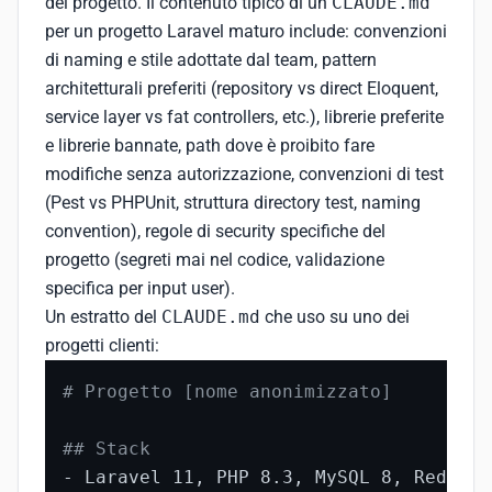
del progetto. Il contenuto tipico di un
CLAUDE.md
per un progetto Laravel maturo include: convenzioni
di naming e stile adottate dal team, pattern
architetturali preferiti (repository vs direct Eloquent,
service layer vs fat controllers, etc.), librerie preferite
e librerie bannate, path dove è proibito fare
modifiche senza autorizzazione, convenzioni di test
(Pest vs PHPUnit, struttura directory test, naming
convention), regole di security specifiche del
progetto (segreti mai nel codice, validazione
specifica per input user).
Un estratto del
CLAUDE.md
che uso su uno dei
progetti clienti:
# Progetto [nome anonimizzato]
## Stack
- Laravel 11, PHP 8.3, MySQL 8, Redis 7
