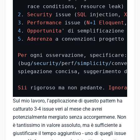
2
. 
Security
 issue (
SQL
 injection, 
XSS
3
. 
Performance
 issue (
N
+
1
Eloquent
4
. 
Opportunita
5
. 
Aderenza
 a convenzioni progetto (
CLA
Per
 ogni osservazione, specificare: fil
(bug
/security/
perf
/simplicity/
conventio
spiegazione concisa, suggerimento di fi
Sii
 rigoroso ma non pedante. 
Ignora
 que
Sul mio lavoro, l'applicazione di questo pattern ha
catturato 3-4 issue veri al mese che avrei
potenzialmente mergiato senza accorgermene. Non
è tantissimo in valore assoluto, ma è sufficiente a
giustificare il tempo aggiuntivo - uno di quegli issue