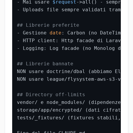
- Mai usare 
$request
->all() - sempre va
- Uploads file sempre validati tramite 
## Librerie preferite
- Gestione 
date
: Carbon (no DateTime pu
- HTTP client: Http facade di Laravel (
- Logging: Log facade (no Monolog dirett
## Librerie bannate
NON usare doctrine/dbal (abbiamo Eloquen
NON usare league/flysystem-aws-s3-v3 ve
## Directory off-limits
vendor/ e node_modules/ (dipendenze, ma
storage/app/encrypted/ (dati cifrati cl
tests/_fixtures/ (fixtures stabili, non