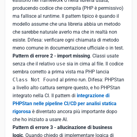
esistono nel framework o nella libreria usata,
producendo codice che compila (PHP è permissivo)
ma fallisce al runtime. Il pattern tipico è quando il
modello assume che una libreria abbia un metodo
che sarebbe naturale averlo ma che in realtà non
esiste. Difesa: verificare ogni chiamata di metodo
meno comune in documentazione ufficiale o in test.
Pattern di errore 2 - import missing
. Classi usate
senza che il relativo
use
sia in cima al file. Il codice
sembra corretto a prima vista ma PHP lancia
Class Not Found
al primo run. Difesa: PHPStan
a livello alto cattura sempre questo, e ho PHPStan
integrato nella CI. Il pattern di
integrazione di
PHPStan nelle pipeline CI/CD per analisi statica
rigorosa
è diventato ancora più importante dopo
che ho iniziato a usare AI.
Pattern di errore 3 - allucinazione di business
logic
. Quando chiedo di implementare logica di