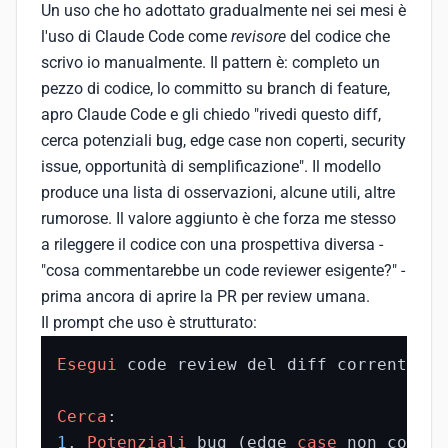
Un uso che ho adottato gradualmente nei sei mesi è
l'uso di Claude Code come
revisore
del codice che
scrivo io manualmente. Il pattern è: completo un
pezzo di codice, lo committo su branch di feature,
apro Claude Code e gli chiedo "rivedi questo diff,
cerca potenziali bug, edge case non coperti, security
issue, opportunità di semplificazione". Il modello
produce una lista di osservazioni, alcune utili, altre
rumorose. Il valore aggiunto è che forza me stesso
a rileggere il codice con una prospettiva diversa -
"cosa commentarebbe un code reviewer esigente?" -
prima ancora di aprire la PR per review umana.
Il prompt che uso è strutturato:
Esegui
 code review del diff corrente vs
Cerca
1
. 
Potenziali
 bug (edge 
case
 non copert