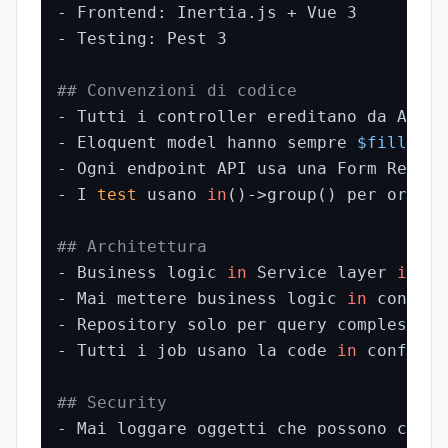
- Frontend: Inertia.js + Vue 3

- Testing: Pest 3

## Convenzioni di codice
- Tutti i controller ereditano da App\H
- Eloquent model hanno sempre 
$fillable
- Ogni endpoint API usa una Form Reques
- I 
test
 usano 
in
()->group() per organi
## Architettura
- Business logic 
in
 Service layer 
in
 ap
- Mai mettere business logic 
in
 control
- Repository solo per query complesse, 
- Tutti i job usano la code 
in
 config/h
## Security
- Mai loggare oggetti che possono conte