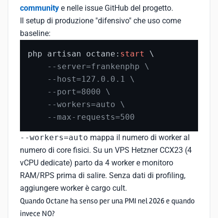
community
e nelle issue GitHub del progetto.
Il setup di produzione "difensivo" che uso come
baseline:
php artisan octane:
start
 \

--server=frankenphp \
--host=127.0.0.1 \
--port=8000 \
--workers=auto \
--max-requests=500
--workers=auto
mappa il numero di worker al
numero di core fisici. Su un VPS Hetzner CCX23 (4
vCPU dedicate) parto da 4 worker e monitoro
RAM/RPS prima di salire. Senza dati di profiling,
aggiungere worker è cargo cult.
Quando Octane ha senso per una PMI nel 2026 e quando
invece NO?