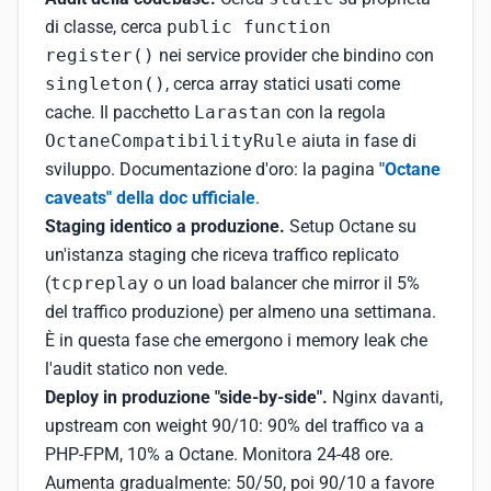
di classe, cerca
public function
register()
nei service provider che bindino con
singleton()
, cerca array statici usati come
cache. Il pacchetto
Larastan
con la regola
OctaneCompatibilityRule
aiuta in fase di
sviluppo. Documentazione d'oro: la pagina
"Octane
caveats" della doc ufficiale
.
Staging identico a produzione.
Setup Octane su
un'istanza staging che riceva traffico replicato
(
tcpreplay
o un load balancer che mirror il 5%
del traffico produzione) per almeno una settimana.
È in questa fase che emergono i memory leak che
l'audit statico non vede.
Deploy in produzione "side-by-side".
Nginx davanti,
upstream con weight 90/10: 90% del traffico va a
PHP-FPM, 10% a Octane. Monitora 24-48 ore.
Aumenta gradualmente: 50/50, poi 90/10 a favore