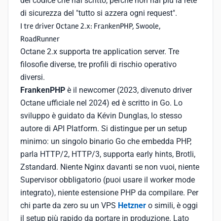
del codice che hai scritto, perché non hai più la rete
di sicurezza del "tutto si azzera ogni request".
I tre driver Octane 2.x: FrankenPHP, Swoole,
RoadRunner
Octane 2.x supporta tre application server. Tre
filosofie diverse, tre profili di rischio operativo
diversi.
FrankenPHP
è il newcomer (2023, divenuto driver
Octane ufficiale nel 2024) ed è scritto in Go. Lo
sviluppo è guidato da Kévin Dunglas, lo stesso
autore di API Platform. Si distingue per un setup
minimo: un singolo binario Go che embedda PHP,
parla HTTP/2, HTTP/3, supporta early hints, Brotli,
Zstandard. Niente Nginx davanti se non vuoi, niente
Supervisor obbligatorio (puoi usare il worker mode
integrato), niente estensione PHP da compilare. Per
chi parte da zero su un VPS
Hetzner
o simili, è oggi
il setup più rapido da portare in produzione. Lato