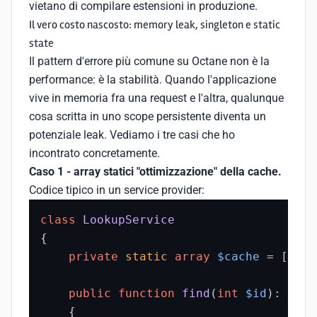
vietano di compilare estensioni in produzione.
Il vero costo nascosto: memory leak, singleton e static
state
Il pattern d'errore più comune su Octane non è la
performance: è la stabilità. Quando l'applicazione
vive in memoria fra una request e l'altra, qualunque
cosa scritta in uno scope persistente diventa un
potenziale leak. Vediamo i tre casi che ho
incontrato concretamente.
Caso 1 - array statici "ottimizzazione" della cache.
Codice tipico in un service provider:
class
LookupService
{

private
static
array
$cache
 = [];

public
function
find
(
int
$id
): ?
Mod
{
