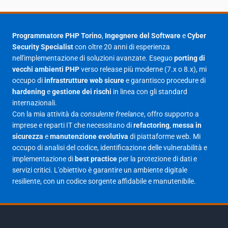
Agosto 2025
1
Luglio 2025
23
Programmatore PHP Torino
,
Ingegnere del Software
e
Cyber
Security Specialist
con oltre 20 anni di esperienza
Giugno 2025
30
nell'implementazione di soluzioni avanzate. Eseguo
porting di
Maggio 2025
27
vecchi ambienti PHP
verso release più moderne (7.x o 8.x), mi
occupo di
infrastrutture web sicure
e garantisco procedure di
Aprile 2025
16
hardening
e
gestione dei rischi
in linea con gli standard
internazionali.
Marzo 2025
14
Con la mia attività da
consulente freelance
, offro supporto a
Febbraio 2025
17
imprese e reparti IT che necessitano di
refactoring
,
messa in
sicurezza
e
manutenzione evolutiva
di piattaforme web. Mi
Gennaio 2025
23
occupo di analisi del codice, identificazione delle vulnerabilità e
implementazione di
best practice
per la protezione di dati e
Giugno 2023
1
servizi critici. L'obiettivo è garantire un ambiente digitale
Maggio 2023
1
resiliente, con un codice sorgente affidabile e manutenibile.
Agosto 2022
1
Gennaio 2021
2