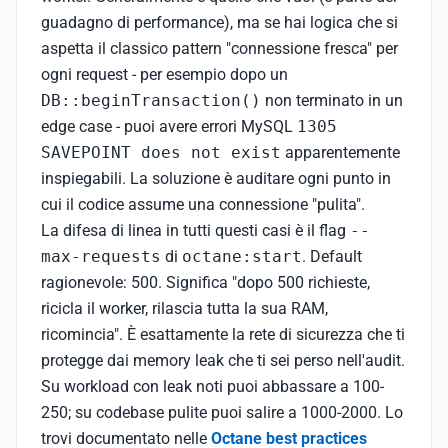
guadagno di performance), ma se hai logica che si
aspetta il classico pattern "connessione fresca" per
ogni request - per esempio dopo un
DB::beginTransaction()
non terminato in un
edge case - puoi avere errori MySQL
1305
SAVEPOINT does not exist
apparentemente
inspiegabili. La soluzione è auditare ogni punto in
cui il codice assume una connessione "pulita".
La difesa di linea in tutti questi casi è il flag
--
max-requests
di
octane:start
. Default
ragionevole: 500. Significa "dopo 500 richieste,
ricicla il worker, rilascia tutta la sua RAM,
ricomincia". È esattamente la rete di sicurezza che ti
protegge dai memory leak che ti sei perso nell'audit.
Su workload con leak noti puoi abbassare a 100-
250; su codebase pulite puoi salire a 1000-2000. Lo
trovi documentato nelle
Octane best practices