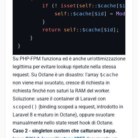
if
 (! 
isset
(
self
::
$cache
[
$id
]))
self
::
$cache
[
$id
] = 
Model
::
        }

return
self
::
$cache
[
$id
];

    }

}
Su PHP-FPM funziona ed è anche un'ottimizzazione
legittima per evitare lookup ripetute nella stessa
request. Su Octane è un disastro: l'array
$cache
non viene mai svuotato, cresce di richiesta in
richiesta finché non saturi la RAM del worker.
Soluzione: usare il container di Laravel con
scoped()
(binding scoped a request, introdotto in
Laravel 8 e maturo in Octane), oppure svuotare
manualmente nello state reset hook di Octane.
Caso 2 - singleton custom che catturano
$app
.