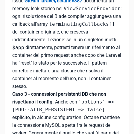
Issue
GitHub laravel/octane#887
documenta un
memory leak storico nel
ViewServiceProvider
:
ogni risoluzione del Blade compiler aggiungeva una
callback all'array
terminatingCallbacks[]
del container originale, che cresceva
indefinitamente. Lezione: se in un singleton inietti
$app
direttamente, potresti tenere un riferimento al
container del primo request anche dopo che Laravel
ha "reset" lo stato per le successive. Il pattern
corretto è iniettare una closure che risolva il
container al momento dell'uso, non il container
stesso.
Caso 3 - connessioni persistenti DB che non
rispettano il config.
Anche con
'options' =>
[PDO::ATTR_PERSISTENT => false]
esplicito, in alcune configurazioni Octane mantiene
la connessione MySQL aperta fra le request del
worker. Generalmente è quello che vuoi (è parte del