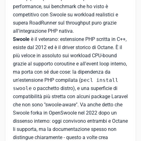
performance, sui benchmark che ho visto è
competitivo con Swoole su workload realistici e
supera RoadRunner sul throughput puro grazie
all'integrazione PHP nativa.
Swoole
è il veterano: estensione PHP scritta in C++,
esiste dal 2012 ed è il driver storico di Octane. È il
più veloce in assoluto sui workload CPU-bound
grazie al supporto coroutine e all'event loop interno,
ma porta con sé due cose: la dipendenza da
un'estensione PHP compilata (
pecl install
swoole
o pacchetto distro), e una superficie di
compatibilità più stretta con alcuni package Laravel
che non sono "swoole-aware". Va anche detto che
Swoole forka in OpenSwoole nel 2022 dopo un
dissenso interno: oggi convivono entrambi e Octane
li supporta, ma la documentazione spesso non
distingue chiaramente - questo a volte crea