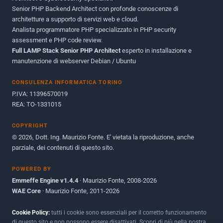
Senior PHP Backend Architect con profonde conoscenze di
Dicembre 2010
1
architetture a supporto di servizi web e cloud.
Analista programmatore PHP specializzato in PHP security
Ottobre 2010
1
assessment e PHP code review.
Full LAMP Stack Senior PHP Architect
Maggio 2010
esperto in installazione e
1
manutenzione di webserver Debian / Ubuntu
Dicembre 2009
3
CONSULENZA INFORMATICA TORINO
Giugno 2009
9
P.IVA: 11396570019
REA: TO-1331015
COPYRIGHT
© 2026, Dott. Ing. Maurizio Fonte. E' vietata la riproduzione, anche
parziale, dei contenuti di questo sito.
POWERED BY
Emmeffe Engine v1.4.4
· Maurizio Fonte, 2008-2026
WAE Core
· Maurizio Fonte, 2011-2026
Cookie Policy:
tutti i cookie sono essenziali per il corretto funzionamento
di questo sito e non possono essere disattivati. Scopri di più nella nostra