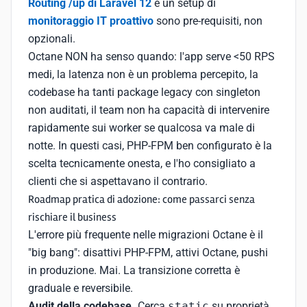
Routing /up di Laravel 12
e un setup di
monitoraggio IT proattivo
sono pre-requisiti, non
opzionali.
Octane NON ha senso quando: l'app serve <50 RPS
medi, la latenza non è un problema percepito, la
codebase ha tanti package legacy con singleton
non auditati, il team non ha capacità di intervenire
rapidamente sui worker se qualcosa va male di
notte. In questi casi, PHP-FPM ben configurato è la
scelta tecnicamente onesta, e l'ho consigliato a
clienti che si aspettavano il contrario.
Roadmap pratica di adozione: come passarci senza
rischiare il business
L'errore più frequente nelle migrazioni Octane è il
"big bang": disattivi PHP-FPM, attivi Octane, pushi
in produzione. Mai. La transizione corretta è
graduale e reversibile.
Audit della codebase.
Cerca
static
su proprietà