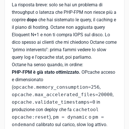
La risposta breve: solo se hai un problema di
throughput o latenza che PHP-FPM non riesce più a
coprire
dopo
che hai sistemato le query, il caching e
il piano di hosting. Octane non aggiusta query
Eloquent N+1 e non ti compra IOPS sul disco. Lo
dico spesso ai clienti che mi chiedono Octane come
"primo intervento": prima fammi vedere lo slow
query log e l'opcache stat, poi parliamo.
Octane ha senso quando, in ordine:
PHP-FPM è già stato ottimizzato.
OPcache acceso
e dimensionato
(
opcache.memory_consumption=256
,
opcache.max_accelerated_files=20000
,
opcache.validate_timestamps=0
in
produzione con deploy che fa
cachetool
opcache:reset
),
pm = dynamic
o
pm =
ondemand
calibrato sul carico, slow log attivo.