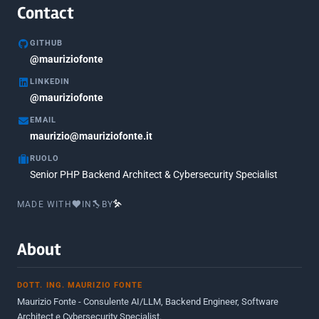
Agosto 2020
1
Contact
Marzo 2020
1
GITHUB
Marzo 2018
@mauriziofonte
5
LINKEDIN
Febbraio 2018
3
@mauriziofonte
Maggio 2017
5
EMAIL
Marzo 2017
maurizio@mauriziofonte.it
1
RUOLO
Luglio 2016
2
Senior PHP Backend Architect & Cybersecurity Specialist
Marzo 2016
1
MADE WITH
IN
BY
Febbraio 2016
2
Marzo 2015
2
About
Novembre 2013
1
DOTT. ING. MAURIZIO FONTE
Giugno 2012
2
Maurizio Fonte - Consulente AI/LLM, Backend Engineer, Software
Maggio 2011
1
Architect e Cybersecurity Specialist.