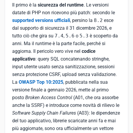
Il primo è la
sicurezza del runtime
. Le versioni
datate di PHP non ricevono più patch: secondo le
supported versions ufficiali
, persino la
8.2
esce
dal supporto di sicurezza il 31 dicembre 2026, e
tutto ciò che gira su
7.4
,
5.6
o
5.3
è scoperto da
anni. Ma il runtime è la parte facile, perché si
aggiorna. Il pericolo vero vive nel
codice
applicativo
: query SQL concatenando stringhe,
input utente usato senza sanitizzazione, sessioni
senza protezione CSRF, upload senza validazione.
La
OWASP Top 10:2025
, pubblicata nella sua
versione finale a gennaio 2026, mette al primo
posto
Broken Access Control
(A01, che ora assorbe
anche la SSRF) e introduce come novità di rilievo le
Software Supply Chain Failures
(A03): le dipendenze
del tuo applicativo, librerie scaricate anni fa e mai
più aggiornate, sono ora ufficialmente un vettore