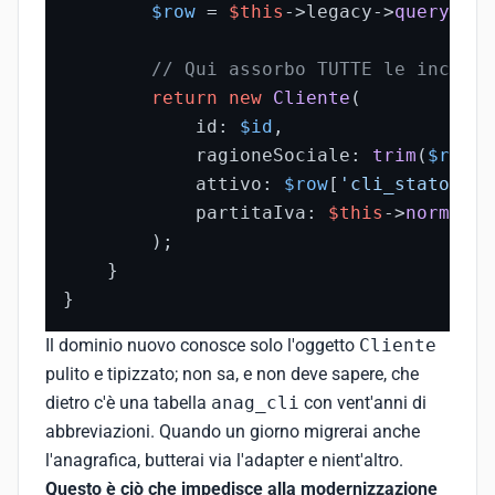
$row
 = 
$this
->legacy->
query
(
'SE
// Qui assorbo TUTTE le incoere
return
new
Cliente
(

            id: 
$id
,

            ragioneSociale: 
trim
(
$row
[
'
            attivo: 
$row
[
'cli_stato'
] =
            partitaIva: 
$this
->
normaliz
        );

    }

}
Il dominio nuovo conosce solo l'oggetto
Cliente
pulito e tipizzato; non sa, e non deve sapere, che
dietro c'è una tabella
anag_cli
con vent'anni di
abbreviazioni. Quando un giorno migrerai anche
l'anagrafica, butterai via l'adapter e nient'altro.
Questo è ciò che impedisce alla modernizzazione