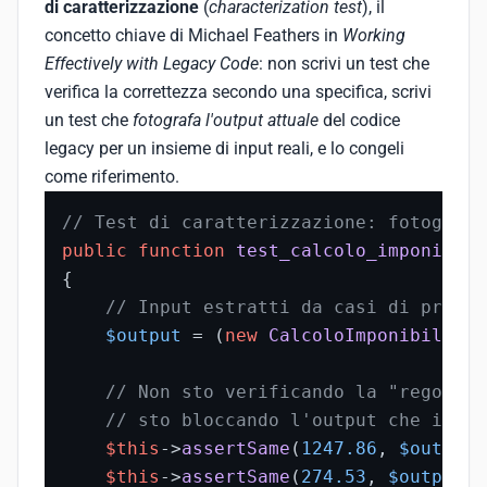
di caratterizzazione
(
characterization test
), il
concetto chiave di Michael Feathers in
Working
Effectively with Legacy Code
: non scrivi un test che
verifica la correttezza secondo una specifica, scrivi
un test che
fotografa l'output attuale
del codice
legacy per un insieme di input reali, e lo congeli
come riferimento.
// Test di caratterizzazione: fotografa
public
function
test_calcolo_imponibile
{

// Input estratti da casi di produz
$output
 = (
new
CalcoloImponibile
())
// Non sto verificando la "regola f
// sto bloccando l'output che il le
$this
->
assertSame
(
1247.86
, 
$output
-
$this
->
assertSame
(
274.53
, 
$output
->