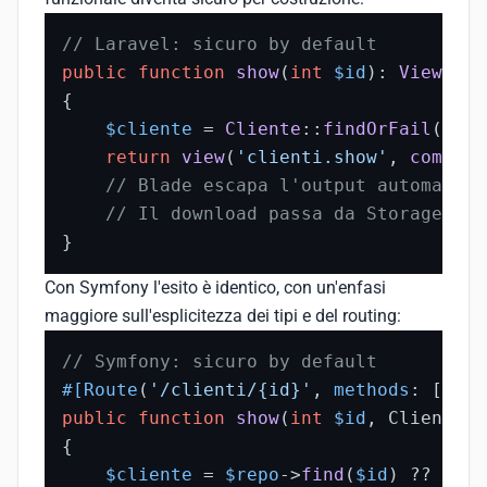
// Laravel: sicuro by default
public
function
show
(
int
$id
): 
View
{

$cliente
 = 
Cliente
::
findOrFail
(
$id
)
return
view
(
'clienti.show'
, 
compact
// Blade escapa l'output automatica
// Il download passa da Storage::do
}
Con Symfony l'esito è identico, con un'enfasi
maggiore sull'esplicitezza dei tipi e del routing:
// Symfony: sicuro by default
#[Route
(
'/clienti/{id}'
, 
methods
: [
'GET
public
function
show
(
int
$id
, ClienteRe
{

$cliente
 = 
$repo
->
find
(
$id
) ?? 
thro