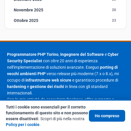
Novembre 2025
20
Ottobre 2025
23
Settembre 2025
23
Agosto 2025
1
Luglio 2025
23
Programmatore PHP Torino
,
Ingegnere del Software
e
Cyber
Security Specialist
con oltre 20 anni di esperienza
Giugno 2025
30
nell'implementazione di soluzioni avanzate. Eseguo
porting di
Maggio 2025
27
vecchi ambienti PHP
verso release più moderne (7.x o 8.x), mi
occupo di
infrastrutture web sicure
e garantisco procedure di
Aprile 2025
16
hardening
e
gestione dei rischi
in linea con gli standard
internazionali.
Marzo 2025
14
Con la mia attività da
consulente freelance
, offro supporto a
Febbraio 2025
17
imprese e reparti IT che necessitano di
refactoring
,
messa in
Tutti i cookie sono essenziali per il corretto
sicurezza
e
manutenzione evolutiva
di piattaforme web. Mi
funzionamento di questo sito e non possono
Gennaio 2025
23
Ho compreso
essere disattivati
occupo di analisi del codice, identificazione delle vulnerabilità e
. Scopri di più nella nostra
Policy per i cookie
.
implementazione di
best practice
per la protezione di dati e
Giugno 2023
1