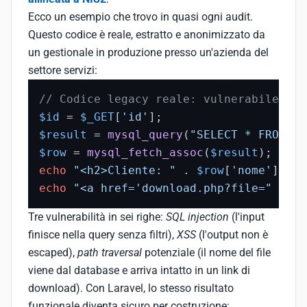
Ecco un esempio che trovo in quasi ogni audit.
Questo codice è reale, estratto e anonimizzato da
un gestionale in produzione presso un'azienda del
settore servizi:
// Codice legacy reale: vulnerabile a S
$id
 = 
$_GET
[
'id'
$result
 = 
mysql_query
(
"SELECT * FROM cl
$row
 = 
mysql_fetch_assoc
(
$result
echo
"<h2>Cliente: "
 . 
$row
[
'nome'
] . 
"
echo
"<a href='download.php?file="
 . 
$r
Tre vulnerabilità in sei righe:
SQL injection
(l'input
finisce nella query senza filtri),
XSS
(l'output non è
escaped),
path traversal
potenziale (il nome del file
viene dal database e arriva intatto in un link di
download). Con Laravel, lo stesso risultato
funzionale diventa sicuro per costruzione: