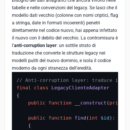
bisogno dei dati anagrafici che ancora vivono nelle
tabelle e nelle convenzioni del legacy. Se lasci che il
modello dati vecchio (colonne con nomi criptici, flag
a stringa, date in formati incoerenti) penetri
direttamente nel codice nuovo, hai appena infettato
il nuovo con il debito del vecchio. La contromisura è
l'
anti-corruption layer
: un sottile strato di
traduzione che converte le strutture legacy nei
modelli puliti del nuovo dominio, e isola il codice
moderno da ogni stranezza dell'eredità.
// Anti-corruption layer: traduce il mo
final
class
LegacyClienteAdapter
{

public
function
__construct
(
private
public
function
find
(
int
$id
): 
Clie
{
