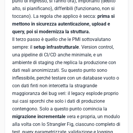
punti di ingresso, si fanno ora), importanti (debito
alto, si pianificano), differibili (funzionano, non si
toccano). La regola che applico è secca:
prima si
mettono in sicurezza autenticazione, upload e
query, poi si modernizza la struttura.
Il terzo passo è quello che le PMI sottovalutano
sempre: il
setup infrastrutturale
. Version control,
una pipeline di CI/CD anche minimale, e un
ambiente di staging che replica la produzione con
dati reali anonimizzati. Su questo punto sono
inflessibile, perché testare con un database vuoto o
con dati finti non intercetta la stragrande
maggioranza dei bug veri: il legacy esplode proprio
sui casi sporchi che solo i dati di produzione
contengono. Solo a questo punto comincia la
migrazione incrementale
vera e propria, un modulo
alla volta con lo Strangler Fig, ciascuno completo di
test, query parametrizzate, validazione e logging.