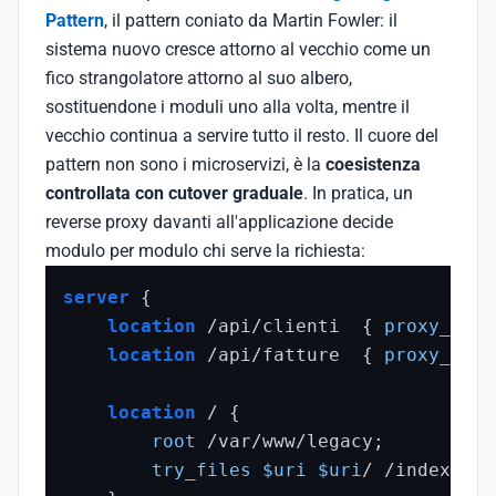
Pattern
, il pattern coniato da Martin Fowler: il
sistema nuovo cresce attorno al vecchio come un
fico strangolatore attorno al suo albero,
sostituendone i moduli uno alla volta, mentre il
vecchio continua a servire tutto il resto. Il cuore del
pattern non sono i microservizi, è la
coesistenza
controllata con cutover graduale
. In pratica, un
reverse proxy davanti all'applicazione decide
modulo per modulo chi serve la richiesta:
server
 {

location
 /api/clienti  { 
proxy_pass
location
 /api/fatture  { 
proxy_pass
location
 / {                       
root
 /var/www/legacy;

try_files
$uri
$uri
/ /index.php