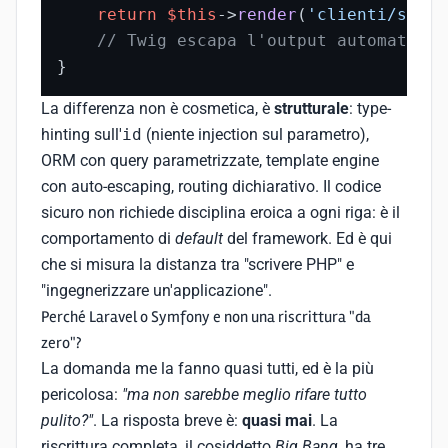
return
$this
->
render
(
'clienti/show.
// Twig escapa l'output automaticam
}
La differenza non è cosmetica, è
strutturale
: type-
hinting sull'
id
(niente injection sul parametro),
ORM con query parametrizzate, template engine
con auto-escaping, routing dichiarativo. Il codice
sicuro non richiede disciplina eroica a ogni riga: è il
comportamento di
default
del framework. Ed è qui
che si misura la distanza tra "scrivere PHP" e
"ingegnerizzare un'applicazione".
Perché Laravel o Symfony e non una riscrittura "da
zero"?
La domanda me la fanno quasi tutti, ed è la più
pericolosa:
"ma non sarebbe meglio rifare tutto
pulito?"
. La risposta breve è:
quasi mai
. La
riscrittura completa, il cosiddetto
Big Bang
, ha tre