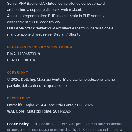
Senior PHP Backend Architect con profonde conoscenze di
Dicembre 2010
1
architetture a supporto di servizi web e cloud.
Analista programmatore PHP specializzato in PHP security
Ottobre 2010
1
assessment e PHP code review.
Full LAMP Stack Senior PHP Architect
Maggio 2010
esperto in installazione e
1
manutenzione di webserver Debian / Ubuntu
Dicembre 2009
3
CONSULENZA INFORMATICA TORINO
Giugno 2009
9
P.IVA: 11396570019
REA: TO-1331015
COPYRIGHT
© 2026, Dott. Ing. Maurizio Fonte. E' vietata la riproduzione, anche
parziale, dei contenuti di questo sito.
POWERED BY
Emmeffe Engine v1.4.4
· Maurizio Fonte, 2008-2026
WAE Core
· Maurizio Fonte, 2011-2026
Cookie Policy:
tutti i cookie sono essenziali per il corretto funzionamento
di questo sito e non possono essere disattivati. Scopri di più nella nostra