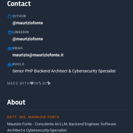
Agosto 2020
1
Contact
Marzo 2020
1
GITHUB
Marzo 2018
@mauriziofonte
5
LINKEDIN
Febbraio 2018
3
@mauriziofonte
Maggio 2017
5
EMAIL
Marzo 2017
maurizio@mauriziofonte.it
1
RUOLO
Luglio 2016
2
Senior PHP Backend Architect & Cybersecurity Specialist
Marzo 2016
1
MADE WITH
IN
BY
Febbraio 2016
2
Marzo 2015
2
About
Novembre 2013
1
DOTT. ING. MAURIZIO FONTE
Giugno 2012
2
Maurizio Fonte - Consulente AI/LLM, Backend Engineer, Software
Maggio 2011
1
Architect e Cybersecurity Specialist.