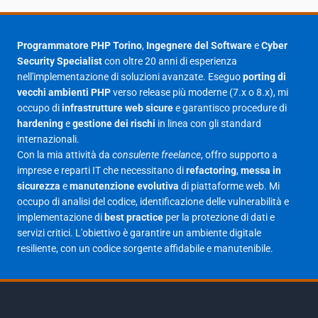
Agosto 2025
1
Luglio 2025
23
Programmatore PHP Torino
,
Ingegnere del Software
e
Cyber
Security Specialist
con oltre 20 anni di esperienza
Giugno 2025
30
nell'implementazione di soluzioni avanzate. Eseguo
porting di
Maggio 2025
27
vecchi ambienti PHP
verso release più moderne (7.x o 8.x), mi
occupo di
infrastrutture web sicure
e garantisco procedure di
Aprile 2025
16
hardening
e
gestione dei rischi
in linea con gli standard
internazionali.
Marzo 2025
14
Con la mia attività da
consulente freelance
, offro supporto a
Febbraio 2025
17
imprese e reparti IT che necessitano di
refactoring
,
messa in
sicurezza
e
manutenzione evolutiva
di piattaforme web. Mi
Gennaio 2025
23
occupo di analisi del codice, identificazione delle vulnerabilità e
implementazione di
best practice
per la protezione di dati e
Giugno 2023
1
servizi critici. L'obiettivo è garantire un ambiente digitale
Maggio 2023
1
resiliente, con un codice sorgente affidabile e manutenibile.
Agosto 2022
1
Gennaio 2021
2