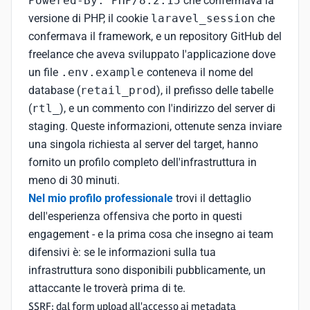
Powered-By: PHP/8.2.15
che confermava la
versione di PHP, il cookie
laravel_session
che
confermava il framework, e un repository GitHub del
freelance che aveva sviluppato l'applicazione dove
un file
.env.example
conteneva il nome del
database (
retail_prod
), il prefisso delle tabelle
(
rtl_
), e un commento con l'indirizzo del server di
staging. Queste informazioni, ottenute senza inviare
una singola richiesta al server del target, hanno
fornito un profilo completo dell'infrastruttura in
meno di 30 minuti.
Nel mio profilo professionale
trovi il dettaglio
dell'esperienza offensiva che porto in questi
engagement - e la prima cosa che insegno ai team
difensivi è: se le informazioni sulla tua
infrastruttura sono disponibili pubblicamente, un
attaccante le troverà prima di te.
SSRF: dal form upload all'accesso ai metadata