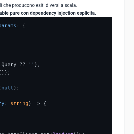
 che producono esiti diversi a scala.
able pure con dependency injection esplicita.
params
: {

lQuery
 ?? 
''
);

]);

(
null
);

ry
: 
string
) => {
