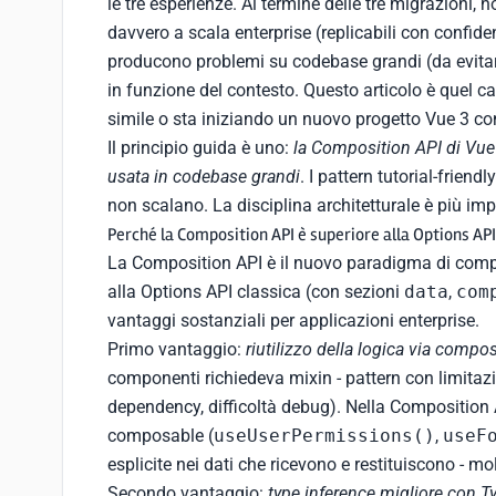
le tre esperienze. Al termine delle tre migrazioni, 
davvero a scala enterprise (replicabili con confid
producono problemi su codebase grandi (da evitare)
in funzione del contesto. Questo articolo è quel c
simile o sta iniziando un nuovo progetto Vue 3 con
Il principio guida è uno:
la Composition API di Vu
usata in codebase grandi
. I pattern tutorial-frien
non scalano. La disciplina architetturale è più imp
Perché la Composition API è superiore alla Options API
La Composition API è il nuovo paradigma di compo
alla Options API classica (con sezioni
data
,
com
vantaggi sostanziali per applicazioni enterprise.
Primo vantaggio:
riutilizzo della logica via compo
componenti richiedeva mixin - pattern con limitazio
dependency, difficoltà debug). Nella Composition API
composable (
useUserPermissions()
,
useF
esplicite nei dati che ricevono e restituiscono - mol
Secondo vantaggio:
type inference migliore con T