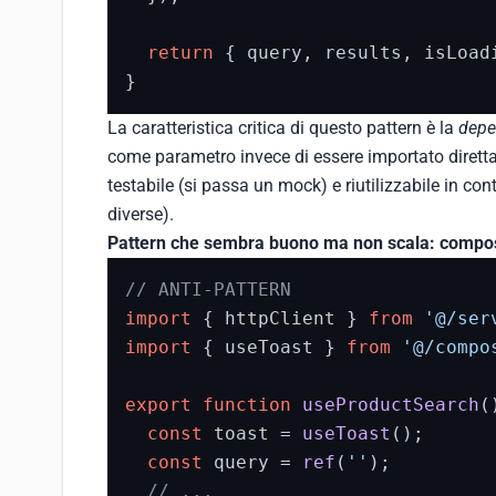
return
 { query, results, isLoadi
}
La caratteristica critica di questo pattern è la
depe
come parametro invece di essere importato dirett
testabile (si passa un mock) e riutilizzabile in cont
diverse).
Pattern che sembra buono ma non scala: composa
// ANTI-PATTERN
import
 { httpClient } 
from
'@/ser
import
 { useToast } 
from
'@/compo
export
function
useProductSearch
(
const
 toast = 
useToast
();

const
 query = 
ref
(
''
);

// ...