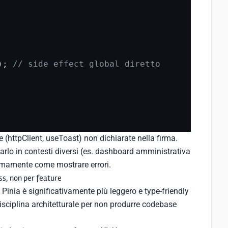
); 
// side effect global diretto
 (httpClient, useToast) non dichiarate nella firma.
zarlo in contesti diversi (es. dashboard amministrativa
nomamente come mostrare errori.
s, non per feature
nia è significativamente più leggero e type-friendly
disciplina architetturale per non produrre codebase