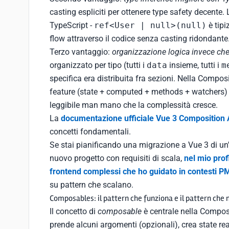
casting espliciti per ottenere type safety decente
TypeScript -
ref<User | null>(null)
è tipi
flow attraverso il codice senza casting ridondante
Terzo vantaggio:
organizzazione logica invece che 
organizzato per tipo (tutti i
data
insieme, tutti i
m
specifica era distribuita fra sezioni. Nella Compos
feature (state + computed + methods + watchers) 
leggibile man mano che la complessità cresce.
La
documentazione ufficiale Vue 3 Composition 
concetti fondamentali.
Se stai pianificando una migrazione a Vue 3 di un'
nuovo progetto con requisiti di scala,
nel mio profi
frontend complessi che ho guidato in contesti P
su pattern che scalano.
Composables: il pattern che funziona e il pattern che 
Il concetto di
composable
è centrale nella Compos
prende alcuni argomenti (opzionali), crea state rea