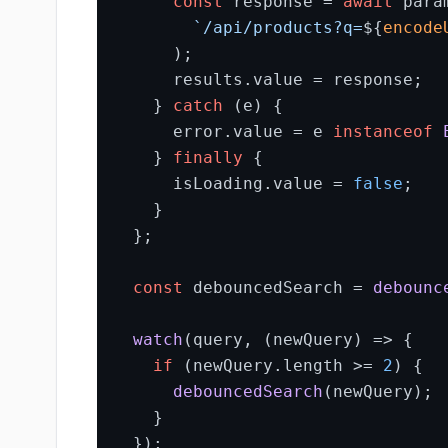
const
 response = 
await
 para
`/api/products?q=
${
encode
      );

      results.
value
 = response;

    } 
catch
 (e) {

      error.
value
 = e 
instanceof
    } 
finally
 {

      isLoading.
value
 = 
false
;

    }

  };

const
 debouncedSearch = 
debounc
watch
(query, 
(
newQuery
) =>
 {

if
 (newQuery.
length
 >= 
2
) {

debouncedSearch
(newQuery);

    }

  });
