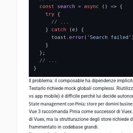
const
search
 = 
async
 (
) => {

try
 {

// ...
    } 
catch
 (e) {

      toast.
error
(
'Search failed'
    }

  };

// ...
}
Il problema: il composable ha dipendenze implicite
Testarlo richiede mock globali complessi. Riutiliz
vs app mobile) è difficile perché lui decide auto
State management con Pinia: store per domini busines
Vue 3 raccomanda Pinia come successor di Vuex. Pi
di Vuex, ma la strutturazione degli store richiede 
frammentato in codebase grandi.