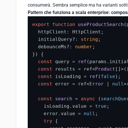
consumerà. Sembra semplice ma ha varianti sottili
Pattern che funziona a scala enterprise: compos
export
function
useProductSearch
(
  httpClient: HttpClient;

  initialQuery?: 
string
;

  debounceMs?: 
number
;

}
) {

const
 query = 
ref
(params.
initia
const
 results = ref<
Product
[]>([
const
 isLoading = 
ref
(
false
);

const
 error = ref<
Error
 | 
null
>
const
search
 = 
async
 (
searchQue
    isLoading.
value
 = 
true
;

    error.
value
 = 
null
;

try
 {
