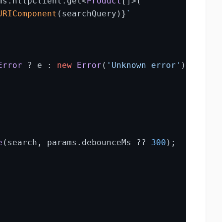
ms.
httpClient
.
get
<
Product
[]>(

URIComponent
(searchQuery)}
`
Error
 ? e : 
new
Error
(
'Unknown error'
);

e
(search, params.
debounceMs
 ?? 
300
);
