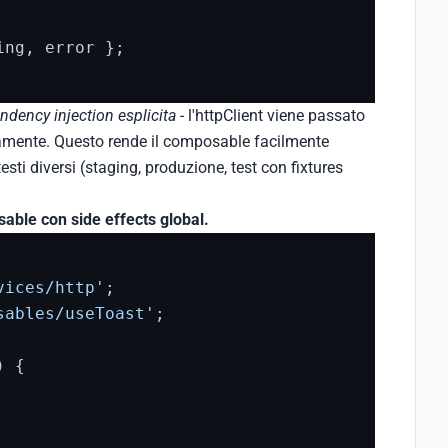
ng, error };

ndency injection esplicita
- l'httpClient viene passato
amente. Questo rende il composable facilmente
esti diversi (staging, produzione, test con fixtures
ble con side effects global.
vices/http'
sables/useToast'
;

) {
