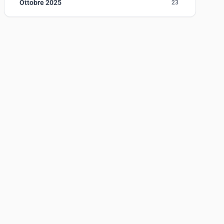
Ottobre 2025
23
Settembre 2025
23
Agosto 2025
1
Luglio 2025
23
Giugno 2025
30
Maggio 2025
27
Aprile 2025
16
Marzo 2025
14
Febbraio 2025
17
Gennaio 2025
23
Giugno 2023
1
Maggio 2023
1
Agosto 2022
1