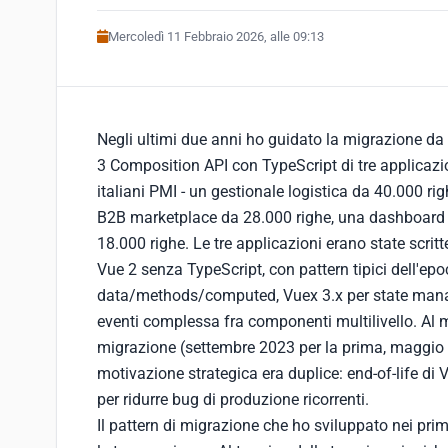
Mercoledì 11 Febbraio 2026, alle 09:13
Negli ultimi due anni ho guidato la migrazione da
3 Composition API con TypeScript di tre applicazion
italiani PMI - un gestionale logistica da 40.000 rig
B2B marketplace da 28.000 righe, una dashboard o
18.000 righe. Le tre applicazioni erano state scrit
Vue 2 senza TypeScript, con pattern tipici dell'ep
data/methods/computed, Vuex 3.x per state man
eventi complessa fra componenti multilivello. Al
migrazione (settembre 2023 per la prima, maggio 2
motivazione strategica era duplice: end-of-life di 
per ridurre bug di produzione ricorrenti.
Il pattern di migrazione che ho sviluppato nei pri