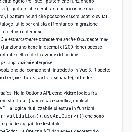
ho catalogato tre liste: i pattern che funzionano
enza), i pattern che sembrano buoni online ma
, i pattern neutri che possono essere usati o evitati
atalogo, utile per chi sta affrontando migrazione
 obiettivo enterprise.
e 3 è estremamente potente ma anche facilmente mal-
dly (funzionano bene in esempi di 200 righe) spesso
ortante della sofisticazione del codice.
 per applicazioni enterprise
sizione dei componenti introdotto in Vue 3. Rispetto
puted
,
methods
,
watch
separate), offre tre
sables
. Nella Options API, condividere logica fra
ni strutturali (namespace conflict, implicit
, la logica riutilizzabile si estrae in funzioni
ormValidation()
,
useApiQuery()
) che sono
to più debuggabili e testabili.
ypeScript
. La Options API richiedeva decoratori o