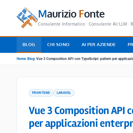
M
aurizio
F
onte
Consulente Informatico · Consulente AI/LLM · B
BLOG
CHI SONO
AI PER AZIENDE
P
Home
/
Blog
/
Vue 3 Composition API con TypeScript: pattern per applicazio
FRONTEND
LARAVEL
Vue 3 Composition API c
per applicazioni enterpr