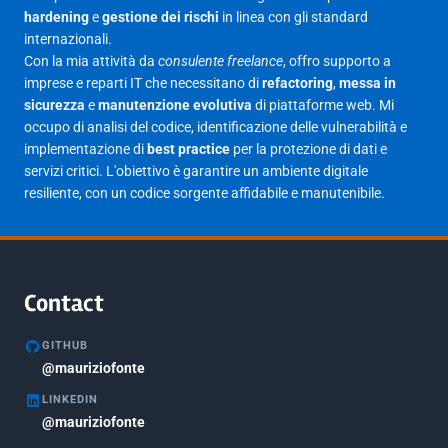
Aprile 2025
16
hardening
e
gestione dei rischi
in linea con gli standard
internazionali.
Marzo 2025
14
Con la mia attività da
consulente freelance
, offro supporto a
Febbraio 2025
17
imprese e reparti IT che necessitano di
refactoring
,
messa in
sicurezza
e
manutenzione evolutiva
di piattaforme web. Mi
Gennaio 2025
23
occupo di analisi del codice, identificazione delle vulnerabilità e
implementazione di
best practice
per la protezione di dati e
Giugno 2023
1
servizi critici. L'obiettivo è garantire un ambiente digitale
Maggio 2023
1
resiliente, con un codice sorgente affidabile e manutenibile.
Agosto 2022
1
Gennaio 2021
2
Agosto 2020
1
Contact
Marzo 2020
1
GITHUB
Marzo 2018
@mauriziofonte
5
LINKEDIN
Febbraio 2018
3
@mauriziofonte
Maggio 2017
5