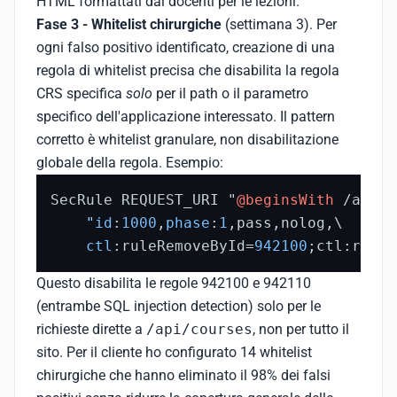
HTML formattati dai docenti per le lezioni.
Fase 3 - Whitelist chirurgiche
(settimana 3). Per
ogni falso positivo identificato, creazione di una
regola di whitelist precisa che disabilita la regola
CRS specifica
solo
per il path o il parametro
specifico dell'applicazione interessato. Il pattern
corretto è whitelist granulare, non disabilitazione
globale della regola. Esempio:
SecRule REQUEST_URI "
@beginsWith
 /api/c
    "
id
:
1000
,
phase
:
1
,pass,nolog,\

ctl
:ruleRemoveById=
942100
;ctl:ruleR
Questo disabilita le regole 942100 e 942110
(entrambe SQL injection detection) solo per le
richieste dirette a
/api/courses
, non per tutto il
sito. Per il cliente ho configurato 14 whitelist
chirurgiche che hanno eliminato il 98% dei falsi