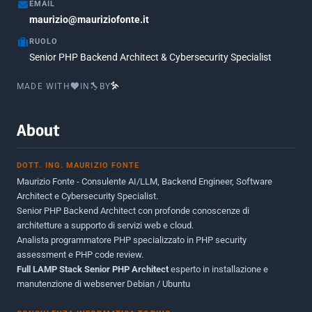
EMAIL
Marzo 2017
maurizio@mauriziofonte.it
1
RUOLO
Luglio 2016
2
Senior PHP Backend Architect & Cybersecurity Specialist
Marzo 2016
1
MADE WITH
IN
BY
Febbraio 2016
2
Marzo 2015
2
About
Novembre 2013
1
DOTT. ING. MAURIZIO FONTE
Giugno 2012
2
Maurizio Fonte - Consulente AI/LLM, Backend Engineer, Software
Maggio 2011
1
Architect e Cybersecurity Specialist.
Senior PHP Backend Architect con profonde conoscenze di
Dicembre 2010
1
architetture a supporto di servizi web e cloud.
Analista programmatore PHP specializzato in PHP security
Ottobre 2010
1
assessment e PHP code review.
Full LAMP Stack Senior PHP Architect
Maggio 2010
esperto in installazione e
1
manutenzione di webserver Debian / Ubuntu
Dicembre 2009
3