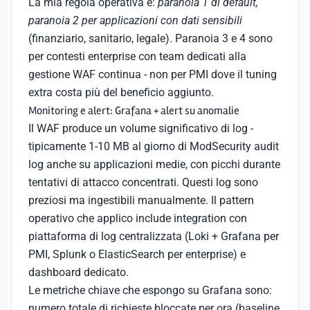
La mia regola operativa è:
paranoia 1 di default,
paranoia 2 per applicazioni con dati sensibili
(finanziario, sanitario, legale). Paranoia 3 e 4 sono
per contesti enterprise con team dedicati alla
gestione WAF continua - non per PMI dove il tuning
extra costa più del beneficio aggiunto.
Monitoring e alert: Grafana + alert su anomalie
Il WAF produce un volume significativo di log -
tipicamente 1-10 MB al giorno di ModSecurity audit
log anche su applicazioni medie, con picchi durante
tentativi di attacco concentrati. Questi log sono
preziosi ma ingestibili manualmente. Il pattern
operativo che applico include integration con
piattaforma di log centralizzata (Loki + Grafana per
PMI, Splunk o ElasticSearch per enterprise) e
dashboard dedicato.
Le metriche chiave che espongo su Grafana sono:
numero totale di richieste bloccate per ora (baseline