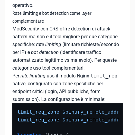
operativo.
Rate limiting e bot detection come layer
complementare
ModSecurity con CRS offre detection di attack
pattern ma non è il tool migliore per due categorie
specifiche:
rate limiting
(limitare richieste/secondo
per IP) e
bot detection
(identificare traffico
automatizzato legittimo vs malevolo). Per queste
categorie uso tool complementari.
Per
rate limiting
uso il modulo Nginx
limit_req
nativo, configurato con zone specifiche per
endpoint critici (login, API pubbliche, form
submission). La configurazione è minimale:
limit_req_zone
$binary_remote_addr
 zone
limit_req_zone
$binary_remote_addr
 zone