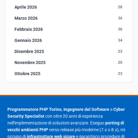
Aprile 2026
28
Marzo 2026
36
Febbraio 2026
36
Gennaio 2026
34
Dicembre 2025
23
Novembre 2025
20
Ottobre 2025
23
Settembre 2025
23
Agosto 2025
1
Luglio 2025
23
Programmatore PHP Torino
,
Ingegnere del Software
e
Cyber
Security Specialist
con oltre 20 anni di esperienza
Giugno 2025
30
nell'implementazione di soluzioni avanzate. Eseguo
porting di
Maggio 2025
27
vecchi ambienti PHP
verso release più moderne (7.x o 8.x), mi
occupo di
infrastrutture web sicure
e garantisco procedure di