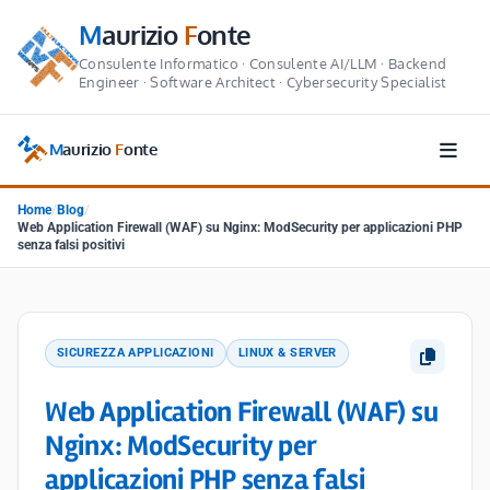
M
aurizio
F
onte
Consulente Informatico · Consulente AI/LLM · Backend
Engineer · Software Architect · Cybersecurity Specialist
M
aurizio
F
onte
Home
/
Blog
/
Web Application Firewall (WAF) su Nginx: ModSecurity per applicazioni PHP
senza falsi positivi
SICUREZZA APPLICAZIONI
LINUX & SERVER
Web Application Firewall (WAF) su
Nginx: ModSecurity per
applicazioni PHP senza falsi