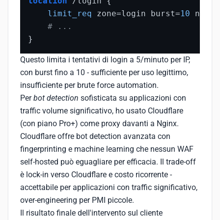
location
 /login {

limit_req
 zone=login burst=
10
 nodel
# ...
}
Questo limita i tentativi di login a 5/minuto per IP,
con burst fino a 10 - sufficiente per uso legittimo,
insufficiente per brute force automation.
Per
bot detection
sofisticata su applicazioni con
traffic volume significativo, ho usato Cloudflare
(con piano Pro+) come proxy davanti a Nginx.
Cloudflare offre bot detection avanzata con
fingerprinting e machine learning che nessun WAF
self-hosted può eguagliare per efficacia. Il trade-off
è lock-in verso Cloudflare e costo ricorrente -
accettabile per applicazioni con traffic significativo,
over-engineering per PMI piccole.
Il risultato finale dell'intervento sul cliente