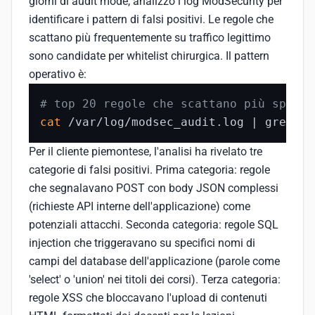
giorni di audit mode, analizzo i log ModSecurity per
identificare i pattern di falsi positivi. Le regole che
scattano più frequentemente su traffico legittimo
sono candidate per whitelist chirurgica. Il pattern
operativo è:
# top 20 regole che scattano più spesso
cat
 /var/log/modsec_audit.log | grep 
'i
Per il cliente piemontese, l'analisi ha rivelato tre
categorie di falsi positivi. Prima categoria: regole
che segnalavano POST con body JSON complessi
(richieste API interne dell'applicazione) come
potenziali attacchi. Seconda categoria: regole SQL
injection che triggeravano su specifici nomi di
campi del database dell'applicazione (parole come
'select' o 'union' nei titoli dei corsi). Terza categoria:
regole XSS che bloccavano l'upload di contenuti