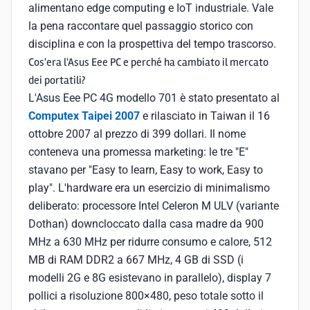
alimentano edge computing e IoT industriale. Vale
la pena raccontare quel passaggio storico con
disciplina e con la prospettiva del tempo trascorso.
Cos'era l'Asus Eee PC e perché ha cambiato il mercato
dei portatili?
L'Asus Eee PC 4G modello 701 è stato presentato al
Computex Taipei 2007
e rilasciato in Taiwan il 16
ottobre 2007 al prezzo di 399 dollari. Il nome
conteneva una promessa marketing: le tre "E"
stavano per "Easy to learn, Easy to work, Easy to
play". L'hardware era un esercizio di minimalismo
deliberato: processore Intel Celeron M ULV (variante
Dothan) downcloccato dalla casa madre da 900
MHz a 630 MHz per ridurre consumo e calore, 512
MB di RAM DDR2 a 667 MHz, 4 GB di SSD (i
modelli 2G e 8G esistevano in parallelo), display 7
pollici a risoluzione 800×480, peso totale sotto il