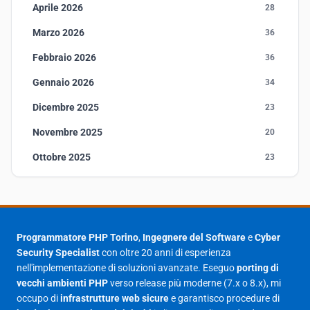
Aprile 2026
28
Marzo 2026
36
Febbraio 2026
36
Gennaio 2026
34
Dicembre 2025
23
Novembre 2025
20
Ottobre 2025
23
Settembre 2025
23
Agosto 2025
1
Luglio 2025
23
Programmatore PHP Torino
,
Ingegnere del Software
e
Cyber
Security Specialist
con oltre 20 anni di esperienza
Giugno 2025
30
nell'implementazione di soluzioni avanzate. Eseguo
porting di
Maggio 2025
27
vecchi ambienti PHP
verso release più moderne (7.x o 8.x), mi
occupo di
infrastrutture web sicure
e garantisco procedure di
Aprile 2025
16