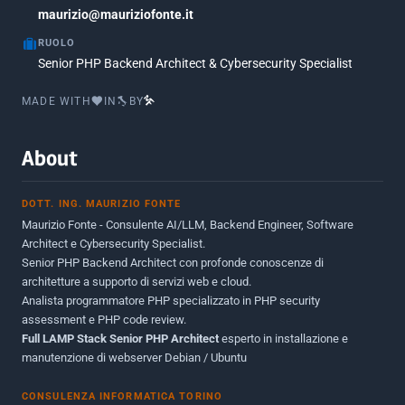
Marzo 2017
maurizio@mauriziofonte.it
1
RUOLO
Luglio 2016
2
Senior PHP Backend Architect & Cybersecurity Specialist
Marzo 2016
1
MADE WITH
IN
BY
Febbraio 2016
2
Marzo 2015
2
About
Novembre 2013
1
DOTT. ING. MAURIZIO FONTE
Giugno 2012
2
Maurizio Fonte - Consulente AI/LLM, Backend Engineer, Software
Maggio 2011
1
Architect e Cybersecurity Specialist.
Senior PHP Backend Architect con profonde conoscenze di
Dicembre 2010
1
architetture a supporto di servizi web e cloud.
Analista programmatore PHP specializzato in PHP security
Ottobre 2010
1
assessment e PHP code review.
Full LAMP Stack Senior PHP Architect
Maggio 2010
esperto in installazione e
1
manutenzione di webserver Debian / Ubuntu
Dicembre 2009
3
CONSULENZA INFORMATICA TORINO
Giugno 2009
9