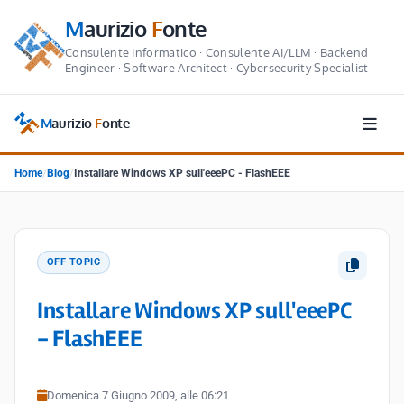
M
aurizio
F
onte
Consulente Informatico · Consulente AI/LLM · Backend
Engineer · Software Architect · Cybersecurity Specialist
M
aurizio
F
onte
Home
/
Blog
/
Installare Windows XP sull'eeePC - FlashEEE
OFF TOPIC
Installare Windows XP sull'eeePC
- FlashEEE
Domenica 7 Giugno 2009, alle 06:21