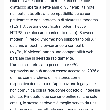
sistema XP esposto a internet è una superficie
d'attacco aperta a sette anni di vulnerabilità note
non patchate, oltre alla compatibilità persa con
praticamente ogni protocollo di sicurezza moderno
(TLS 1.3, gestione certificati moderni, header
HTTPS che bloccano contenuto misto). Browser
moderni (Firefox, Chrome) non supportano più XP
da anni, e i pochi browser ancora compatibili
(MyPal, K-Meleon) hanno una compatibilità web
parziale che si degrada rapidamente.
L'unico scenario sano per cui un eeePC
sopravvissuto può ancora essere acceso nel 2026 è
offline: come archivio di file storici, come
dispositivo dedicato a un'applicazione legacy che
non comunica con la rete, come oggetto di interesse
storico. Per qualunque scenario online (anche solo
email), lo stesso hardware è meglio servito da una
distribuzione Linux ultra-leggera moderna come