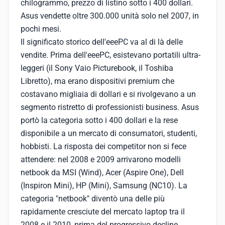
chilogrammo, prezzo di listino sotto i 400 dollari.
Asus vendette oltre 300.000 unità solo nel 2007, in
pochi mesi.
Il significato storico dell'eeePC va al di là delle
vendite. Prima dell'eeePC, esistevano portatili ultra-
leggeri (il Sony Vaio Picturebook, il Toshiba
Libretto), ma erano dispositivi premium che
costavano migliaia di dollari e si rivolgevano a un
segmento ristretto di professionisti business. Asus
portò la categoria sotto i 400 dollari e la rese
disponibile a un mercato di consumatori, studenti,
hobbisti. La risposta dei competitor non si fece
attendere: nel 2008 e 2009 arrivarono modelli
netbook da MSI (Wind), Acer (Aspire One), Dell
(Inspiron Mini), HP (Mini), Samsung (NC10). La
categoria "netbook" diventò una delle più
rapidamente cresciute del mercato laptop tra il
2008 e il 2010, prima del progressivo decline