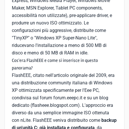
Express, Windows Media Player, Windows Movie
Maker, MSN Explorer, Tablet PC components,
accessibilità non utilizzate), pre-applicare driver, e
produrre un nuovo ISO ottimizzato. Le
configurazioni più aggressive, distribuite come
"TinyXP" o "Windows XP Super-Nano Lite",
riducevano l'installazione a meno di 500 MB di
disco e meno di 50 MB di RAM in idle.
Cos'era FlashEEE e come si inserisce in questo
panorama?
FlashEEE, citato nell'articolo originale del 2009, era
una distribuzione community italiana di Windows
XP ottimizzata specificamente per l'Eee PC,
condivisa sul forum forum.eeepc.it e su un blog
dedicato (flasheee.blogspot.com). L'approccio era
diverso da una semplice immagine ISO ottenuta
con nLite. FlashEEE veniva distribuito come
backup
di un'unità C: già installata e configurata
, da