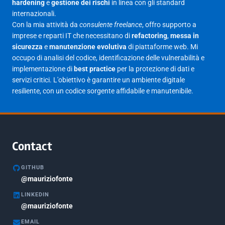
hardening
e
gestione dei rischi
in linea con gli standard
internazionali.
Marzo 2025
14
Con la mia attività da
consulente freelance
, offro supporto a
Febbraio 2025
17
imprese e reparti IT che necessitano di
refactoring
,
messa in
sicurezza
e
manutenzione evolutiva
di piattaforme web. Mi
Gennaio 2025
23
occupo di analisi del codice, identificazione delle vulnerabilità e
implementazione di
best practice
per la protezione di dati e
Giugno 2023
1
servizi critici. L'obiettivo è garantire un ambiente digitale
Maggio 2023
1
resiliente, con un codice sorgente affidabile e manutenibile.
Agosto 2022
1
Gennaio 2021
2
Agosto 2020
1
Contact
Marzo 2020
1
GITHUB
Marzo 2018
@mauriziofonte
5
LINKEDIN
Febbraio 2018
3
@mauriziofonte
Maggio 2017
5
EMAIL