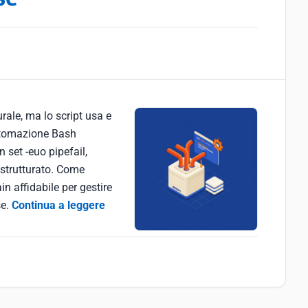
rale, ma lo script usa e
automazione Bash
n set -euo pipefail,
g strutturato. Come
in affidabile per gestire
se.
Continua a leggere