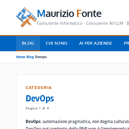
M
aurizio
F
onte
Consulente Informatico · Consulente AI/LLM · B
BLOG
CHI SONO
AI PER AZIENDE
P
Home
/
Blog
/
Devops
CATEGORIA
DevOps
Pagina 1 di 4
DevOps
: automazione pragmatica, non dogma cultural
DevOps nel contesto delle PMI non è l'implementaz