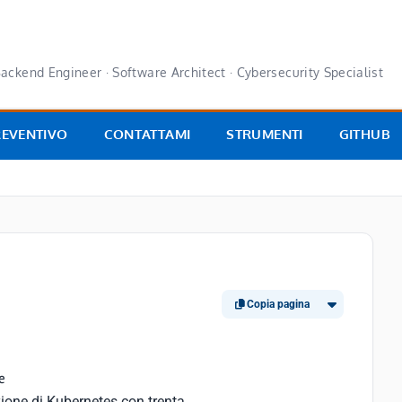
ackend Engineer · Software Architect · Cybersecurity Specialist
REVENTIVO
CONTATTAMI
STRUMENTI
GITHUB
Copia pagina
e
ione di Kubernetes con trenta