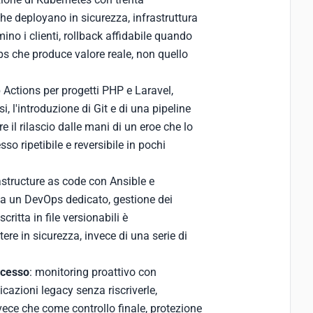
he deployano in sicurezza, infrastruttura
ino i clienti, rollback affidabile quando
ps che produce valore reale, non quello
 Actions per progetti PHP e Laravel,
 l'introduzione di Git e di una pipeline
re il rilascio dalle mani di un eroe che lo
so ripetibile e reversibile in pochi
rastructure as code con Ansible e
a un DevOps dedicato, gestione dei
critta in file versionabili è
ttere in sicurezza, invece di una serie di
ocesso
: monitoring proattivo con
azioni legacy senza riscriverle,
vece che come controllo finale, protezione