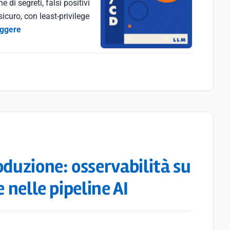
 di segreti, falsi positivi
icuro, con least-privilege
eggere
oduzione: osservabilità su
 nelle pipeline AI