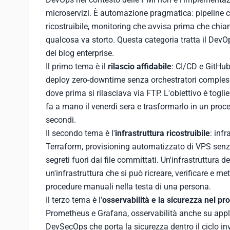
microservizi. È automazione pragmatica: pipeline c
ricostruibile, monitoring che avvisa prima che chiam
qualcosa va storto. Questa categoria tratta il DevO
dei blog enterprise.
Il primo tema è il
rilascio affidabile
: CI/CD e GitHub
deploy zero-downtime senza orchestratori complessi,
dove prima si rilasciava via FTP. L'obiettivo è toglie
fa a mano il venerdì sera e trasformarlo in un proces
secondi.
Il secondo tema è l'
infrastruttura ricostruibile
: inf
Terraform, provisioning automatizzato di VPS senz
segreti fuori dai file committati. Un'infrastruttura des
un'infrastruttura che si può ricreare, verificare e me
procedure manuali nella testa di una persona.
Il terzo tema è l'
osservabilità e la sicurezza nel pr
Prometheus e Grafana, osservabilità anche su applic
DevSecOps che porta la sicurezza dentro il ciclo in