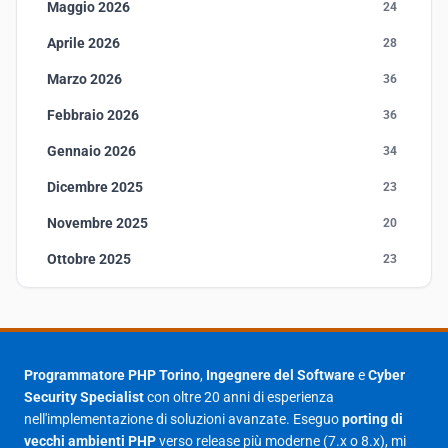
Maggio 2026
24
Aprile 2026
28
Marzo 2026
36
Febbraio 2026
36
Gennaio 2026
34
Dicembre 2025
23
Novembre 2025
20
Ottobre 2025
23
Settembre 2025
23
Agosto 2025
1
Luglio 2025
23
Programmatore PHP Torino
,
Ingegnere del Software
e
Cyber
Security Specialist
con oltre 20 anni di esperienza
Giugno 2025
30
nell'implementazione di soluzioni avanzate. Eseguo
porting di
Maggio 2025
27
vecchi ambienti PHP
verso release più moderne (7.x o 8.x), mi