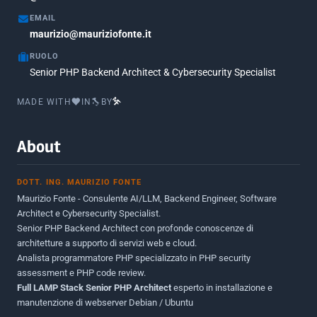
Maggio 2017
5
EMAIL
Marzo 2017
maurizio@mauriziofonte.it
1
RUOLO
Luglio 2016
2
Senior PHP Backend Architect & Cybersecurity Specialist
Marzo 2016
1
MADE WITH
IN
BY
Febbraio 2016
2
Marzo 2015
2
About
Novembre 2013
1
DOTT. ING. MAURIZIO FONTE
Giugno 2012
2
Maurizio Fonte - Consulente AI/LLM, Backend Engineer, Software
Maggio 2011
1
Architect e Cybersecurity Specialist.
Senior PHP Backend Architect con profonde conoscenze di
Dicembre 2010
1
architetture a supporto di servizi web e cloud.
Analista programmatore PHP specializzato in PHP security
Ottobre 2010
1
assessment e PHP code review.
Full LAMP Stack Senior PHP Architect
Maggio 2010
esperto in installazione e
1
manutenzione di webserver Debian / Ubuntu
Dicembre 2009
3