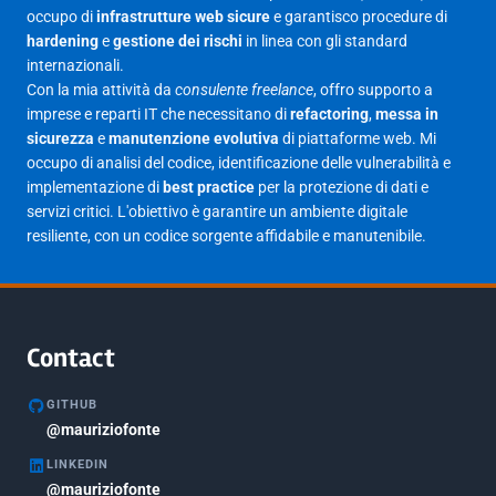
occupo di
infrastrutture web sicure
e garantisco procedure di
Aprile 2025
16
hardening
e
gestione dei rischi
in linea con gli standard
internazionali.
Marzo 2025
14
Con la mia attività da
consulente freelance
, offro supporto a
Febbraio 2025
17
imprese e reparti IT che necessitano di
refactoring
,
messa in
sicurezza
e
manutenzione evolutiva
di piattaforme web. Mi
Gennaio 2025
23
occupo di analisi del codice, identificazione delle vulnerabilità e
implementazione di
best practice
per la protezione di dati e
Giugno 2023
1
servizi critici. L'obiettivo è garantire un ambiente digitale
Maggio 2023
1
resiliente, con un codice sorgente affidabile e manutenibile.
Agosto 2022
1
Gennaio 2021
2
Agosto 2020
1
Contact
Marzo 2020
1
GITHUB
Marzo 2018
@mauriziofonte
5
LINKEDIN
Febbraio 2018
3
@mauriziofonte