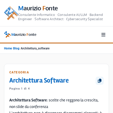
M
aurizio
F
onte
Consulente Informatico · Consulente AI/LLM · Backend
Engineer · Software Architect · Cybersecurity Specialist
M
aurizio
F
onte
Home
/
Blog
/
Architettura_software
CATEGORIA
Architettura Software
Pagina 1 di 4
Architettura Software
: scelte che reggono la crescita,
non slide da conferenza