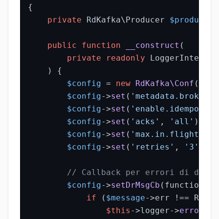
{

private
 RdKafka\Producer 
$producer
;

public
function
__construct
(
private
readonly
 LoggerInterfac
) 
{

$config
 = 
new
RdKafka\Conf
();

$config
->
set
(
'metadata.broker.l
$config
->
set
(
'enable.idempotenc
$config
->
set
(
'acks'
, 
'all'
);

$config
->
set
(
'max.in.flight.req
$config
->
set
(
'retries'
, 
'3'
);

// Callback per errori di deliv
$config
->
setDrMsgCb
(function (R
if
 (
$message
->err !== RD_KA
$this
->logger->
error
(
'K