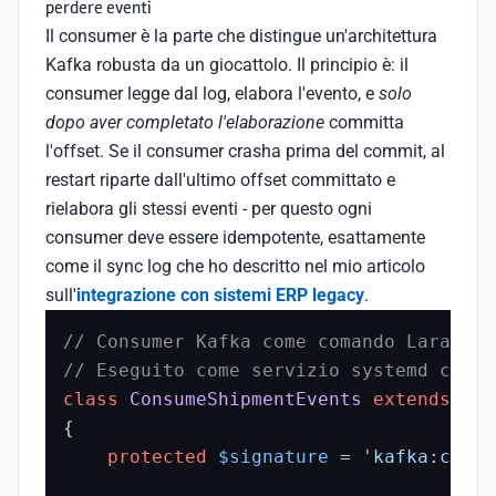
perdere eventi
Il consumer è la parte che distingue un'architettura
Kafka robusta da un giocattolo. Il principio è: il
consumer legge dal log, elabora l'evento, e
solo
dopo aver completato l'elaborazione
committa
l'offset. Se il consumer crasha prima del commit, al
restart riparte dall'ultimo offset committato e
rielabora gli stessi eventi - per questo ogni
consumer deve essere idempotente, esattamente
come il sync log che ho descritto nel mio articolo
sull'
integrazione con sistemi ERP legacy
.
// Consumer Kafka come comando Laravel 
// Eseguito come servizio systemd con r
class
ConsumeShipmentEvents
extends
Com
{

protected
$signature
 = 
'kafka:consu