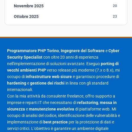
Novembre 2025
20
Ottobre 2025
23
Settembre 2025
23
Agosto 2025
1
Luglio 2025
23
Programmatore PHP Torino
,
Ingegnere del Software
e
Cyber
Security Specialist
con oltre 20 anni di esperienza
Giugno 2025
30
nell'implementazione di soluzioni avanzate. Eseguo
porting di
Maggio 2025
27
vecchi ambienti PHP
verso release più moderne (7.x o 8.x), mi
occupo di
infrastrutture web sicure
e garantisco procedure di
Aprile 2025
16
hardening
e
gestione dei rischi
in linea con gli standard
internazionali.
Marzo 2025
14
Con la mia attività da
consulente freelance
, offro supporto a
Febbraio 2025
17
imprese e reparti IT che necessitano di
refactoring
,
messa in
sicurezza
e
manutenzione evolutiva
di piattaforme web. Mi
Gennaio 2025
23
occupo di analisi del codice, identificazione delle vulnerabilità e
implementazione di
best practice
per la protezione di dati e
Giugno 2023
1
servizi critici. L'obiettivo è garantire un ambiente digitale