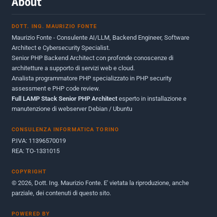
About
Novembre 2013
1
DOTT. ING. MAURIZIO FONTE
Giugno 2012
2
Maurizio Fonte - Consulente AI/LLM, Backend Engineer, Software
Maggio 2011
1
Architect e Cybersecurity Specialist.
Senior PHP Backend Architect con profonde conoscenze di
Dicembre 2010
1
architetture a supporto di servizi web e cloud.
Analista programmatore PHP specializzato in PHP security
Ottobre 2010
1
assessment e PHP code review.
Full LAMP Stack Senior PHP Architect
Maggio 2010
esperto in installazione e
1
manutenzione di webserver Debian / Ubuntu
Dicembre 2009
3
CONSULENZA INFORMATICA TORINO
Giugno 2009
9
P.IVA: 11396570019
REA: TO-1331015
COPYRIGHT
© 2026, Dott. Ing. Maurizio Fonte. E' vietata la riproduzione, anche
parziale, dei contenuti di questo sito.
POWERED BY