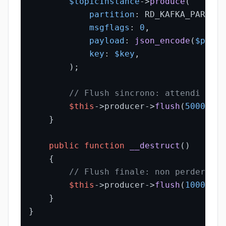
$topicInstance
->
produce
(

partition
: RD_KAFKA_PARTITI
msgflags
: 
0
,

payload
: 
json_encode
(
$paylo
key
: 
$key
,

        );

// Flush sincrono: attendi conf
$this
->producer->
flush
(
5000
);

    }

public
function
__destruct
(
)

{

// Flush finale: non perdere me
$this
->producer->
flush
(
10000
);

    }

}