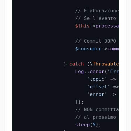
// Elaborazione ide
// Se l'evento è gi
$this
->
processaEven
// Commit DOPO l'el
$consumer
->
commit
(
$
                } 
catch
 (\
Throwable
$e
)
Log
::
error
(
'Errore 
'topic'
 => 
$mes
'offset'
 => 
$me
'error'
 => 
$e
->
                    ]);

// NON committare: 
// al prossimo cicl
sleep
(
5
);
