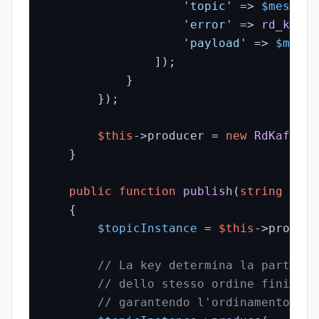
'topic'
 => 
$message
'error'
 => 
rd_kafka
'payload'
 => 
$messa
                ]);

            }

        });

$this
->producer = 
new
RdKafka\P
    }

public
function
publish
(
string
$top
{

$topicInstance
 = 
$this
->produce
// La key determina la partizio
// dello stesso ordine finiscon
// garantendo l'ordinamento per