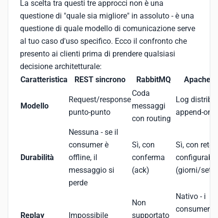
La scelta tra questi tre approcci non è una
questione di "quale sia migliore" in assoluto - è una
questione di quale modello di comunicazione serve
al tuo caso d'uso specifico. Ecco il confronto che
presento ai clienti prima di prendere qualsiasi
decisione architetturale:
Caratteristica
REST sincrono
RabbitMQ
Apache K
Coda
Request/response
Log distribu
Modello
messaggi
punto-punto
append-only
con routing
Nessuna - se il
consumer è
Sì, con
Sì, con reten
Durabilità
offline, il
conferma
configurabil
messaggio si
(ack)
(giorni/sett
perde
Nativo - i
Non
consumer p
Replay
Impossibile
supportato