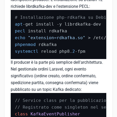
richiede librdkafka-dev e l'estensione PECL:
# Installazione php-rdkafka su Debian 1
apt
pecl
echo
"extension=rdkafka.so"
 > /etc/php/
phpenmod
systemctl
 reload php8.
2
-fpm
Il producer è la parte più semplice dell'architettura.
Nel gestionale ordini Laravel, ogni evento
significativo (ordine creato, ordine confermato,
spedizione partita, consegna confermata) viene
pubblicato su un topic Kafka dedicato:
// Service class per la pubblicazione e
// Registrato come singleton nel servic
class
KafkaEventPublisher