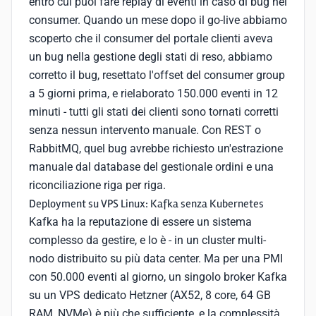
entro cui puoi fare replay di eventi in caso di bug nel
consumer. Quando un mese dopo il go-live abbiamo
scoperto che il consumer del portale clienti aveva
un bug nella gestione degli stati di reso, abbiamo
corretto il bug, resettato l'offset del consumer group
a 5 giorni prima, e rielaborato 150.000 eventi in 12
minuti - tutti gli stati dei clienti sono tornati corretti
senza nessun intervento manuale. Con REST o
RabbitMQ, quel bug avrebbe richiesto un'estrazione
manuale dal database del gestionale ordini e una
riconciliazione riga per riga.
Deployment su VPS Linux: Kafka senza Kubernetes
Kafka ha la reputazione di essere un sistema
complesso da gestire, e lo è - in un cluster multi-
nodo distribuito su più data center. Ma per una PMI
con 50.000 eventi al giorno, un singolo broker Kafka
su un VPS dedicato Hetzner (AX52, 8 core, 64 GB
RAM, NVMe) è più che sufficiente, e la complessità