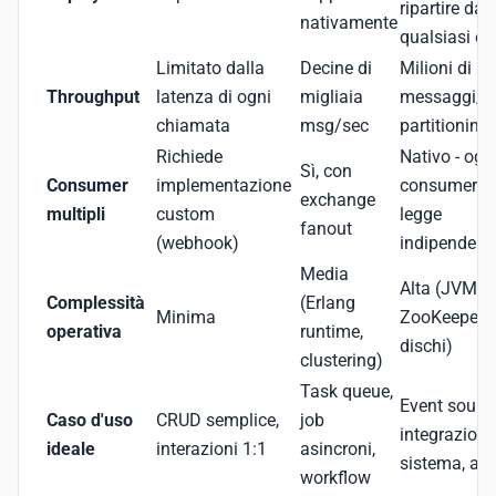
ripartire da
nativamente
qualsiasi of
Limitato dalla
Decine di
Milioni di
Throughput
latenza di ogni
migliaia
messaggi/s
chiamata
msg/sec
partitioning
Richiede
Nativo - ogn
Sì, con
Consumer
implementazione
consumer g
exchange
multipli
custom
legge
fanout
(webhook)
indipenden
Media
Alta (JVM,
Complessità
(Erlang
Minima
ZooKeeper/K
operativa
runtime,
dischi)
clustering)
Task queue,
Event sourci
Caso d'uso
CRUD semplice,
job
integrazione
ideale
interazioni 1:1
asincroni,
sistema, audi
workflow