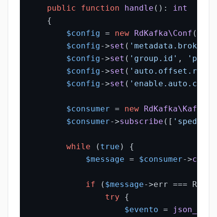
public
function
handle
(
): 
int
{

$config
 = 
new
RdKafka\Conf
();

$config
->
set
(
'metadata.broker.l
$config
->
set
(
'group.id'
, 
'porta
$config
->
set
(
'auto.offset.reset
$config
->
set
(
'enable.auto.commi
$consumer
 = 
new
RdKafka\KafkaCo
$consumer
->
subscribe
([
'spedizio
while
 (
true
) {

$message
 = 
$consumer
->
consu
if
 (
$message
->err === RD_KA
try
 {

$evento
 = 
json_deco