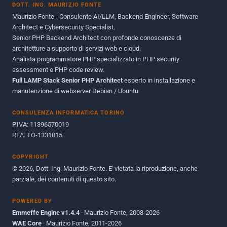
DOTT. ING. MAURIZIO FONTE
Giugno 2012
2
Maurizio Fonte - Consulente AI/LLM, Backend Engineer, Software
Maggio 2011
1
Architect e Cybersecurity Specialist.
Senior PHP Backend Architect con profonde conoscenze di
Dicembre 2010
1
architetture a supporto di servizi web e cloud.
Analista programmatore PHP specializzato in PHP security
Ottobre 2010
1
assessment e PHP code review.
Full LAMP Stack Senior PHP Architect
Maggio 2010
esperto in installazione e
1
manutenzione di webserver Debian / Ubuntu
Dicembre 2009
3
CONSULENZA INFORMATICA TORINO
Giugno 2009
9
P.IVA: 11396570019
REA: TO-1331015
COPYRIGHT
© 2026, Dott. Ing. Maurizio Fonte. E' vietata la riproduzione, anche
parziale, dei contenuti di questo sito.
POWERED BY
Emmeffe Engine v1.4.4
· Maurizio Fonte, 2008-2026
WAE Core
· Maurizio Fonte, 2011-2026