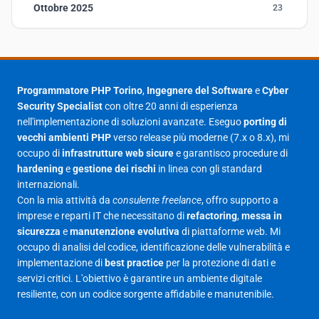
Ottobre 2025
23
Settembre 2025
23
Agosto 2025
1
Luglio 2025
23
Programmatore PHP Torino
,
Ingegnere del Software
e
Cyber
Security Specialist
con oltre 20 anni di esperienza
Giugno 2025
30
nell'implementazione di soluzioni avanzate. Eseguo
porting di
Maggio 2025
27
vecchi ambienti PHP
verso release più moderne (7.x o 8.x), mi
occupo di
infrastrutture web sicure
e garantisco procedure di
Aprile 2025
16
hardening
e
gestione dei rischi
in linea con gli standard
internazionali.
Marzo 2025
14
Con la mia attività da
consulente freelance
, offro supporto a
Febbraio 2025
17
imprese e reparti IT che necessitano di
refactoring
,
messa in
sicurezza
e
manutenzione evolutiva
di piattaforme web. Mi
Gennaio 2025
23
occupo di analisi del codice, identificazione delle vulnerabilità e
implementazione di
best practice
per la protezione di dati e
Giugno 2023
1
servizi critici. L'obiettivo è garantire un ambiente digitale
Maggio 2023
1
resiliente, con un codice sorgente affidabile e manutenibile.
Agosto 2022
1