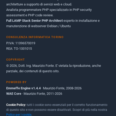
Dicembre 2010
1
architetture a supporto di servizi web e cloud.
Analista programmatore PHP specializzato in PHP security
Ottobre 2010
1
assessment e PHP code review.
Full LAMP Stack Senior PHP Architect
Maggio 2010
esperto in installazione e
1
manutenzione di webserver Debian / Ubuntu
Dicembre 2009
3
CONSULENZA INFORMATICA TORINO
Giugno 2009
9
P.IVA: 11396570019
REA: TO-1331015
COPYRIGHT
© 2026, Dott. Ing. Maurizio Fonte. E' vietata la riproduzione, anche
parziale, dei contenuti di questo sito.
POWERED BY
Emmeffe Engine v1.4.4
· Maurizio Fonte, 2008-2026
WAE Core
· Maurizio Fonte, 2011-2026
Cookie Policy:
tutti i cookie sono essenziali per il corretto funzionamento
di questo sito e non possono essere disattivati. Scopri di più nella nostra
Policy per i cookie
.