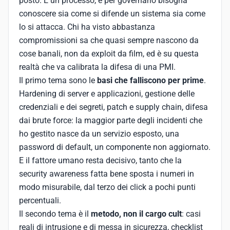
posto. È un processo, e per governarlo bisogna
conoscere sia come si difende un sistema sia come
lo si attacca. Chi ha visto abbastanza
compromissioni sa che quasi sempre nascono da
cose banali, non da exploit da film, ed è su questa
realtà che va calibrata la difesa di una PMI.
Il primo tema sono le
basi che falliscono per prime
.
Hardening di server e applicazioni, gestione delle
credenziali e dei segreti, patch e supply chain, difesa
dai brute force: la maggior parte degli incidenti che
ho gestito nasce da un servizio esposto, una
password di default, un componente non aggiornato.
E il fattore umano resta decisivo, tanto che la
security awareness fatta bene sposta i numeri in
modo misurabile, dal terzo dei click a pochi punti
percentuali.
Il secondo tema è il
metodo, non il cargo cult
: casi
reali di intrusione e di messa in sicurezza, checklist