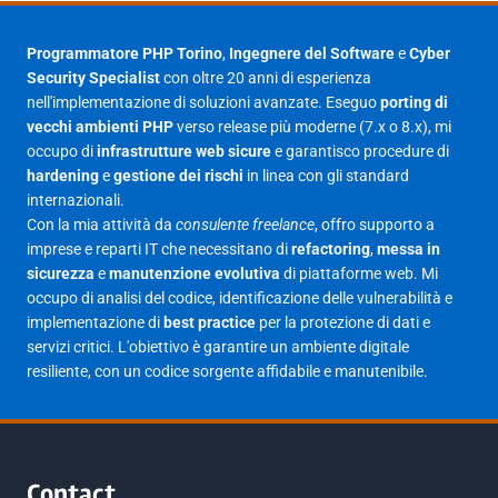
Agosto 2025
1
Luglio 2025
23
Programmatore PHP Torino
,
Ingegnere del Software
e
Cyber
Security Specialist
con oltre 20 anni di esperienza
Giugno 2025
30
nell'implementazione di soluzioni avanzate. Eseguo
porting di
Maggio 2025
27
vecchi ambienti PHP
verso release più moderne (7.x o 8.x), mi
occupo di
infrastrutture web sicure
e garantisco procedure di
Aprile 2025
16
hardening
e
gestione dei rischi
in linea con gli standard
internazionali.
Marzo 2025
14
Con la mia attività da
consulente freelance
, offro supporto a
Febbraio 2025
17
imprese e reparti IT che necessitano di
refactoring
,
messa in
sicurezza
e
manutenzione evolutiva
di piattaforme web. Mi
Gennaio 2025
23
occupo di analisi del codice, identificazione delle vulnerabilità e
implementazione di
best practice
per la protezione di dati e
Giugno 2023
1
servizi critici. L'obiettivo è garantire un ambiente digitale
Maggio 2023
1
resiliente, con un codice sorgente affidabile e manutenibile.
Agosto 2022
1
Gennaio 2021
2
Agosto 2020
1
Contact