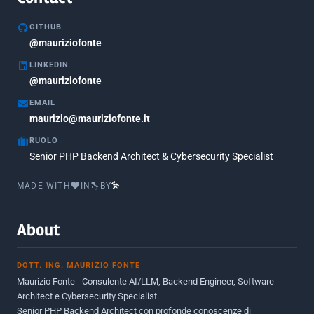
Marzo 2020
1
GITHUB
Marzo 2018
@mauriziofonte
5
LINKEDIN
Febbraio 2018
3
@mauriziofonte
Maggio 2017
5
EMAIL
Marzo 2017
maurizio@mauriziofonte.it
1
RUOLO
Luglio 2016
2
Senior PHP Backend Architect & Cybersecurity Specialist
Marzo 2016
1
MADE WITH
IN
BY
Febbraio 2016
2
Marzo 2015
2
About
Novembre 2013
1
DOTT. ING. MAURIZIO FONTE
Giugno 2012
2
Maurizio Fonte - Consulente AI/LLM, Backend Engineer, Software
Maggio 2011
1
Architect e Cybersecurity Specialist.
Senior PHP Backend Architect con profonde conoscenze di