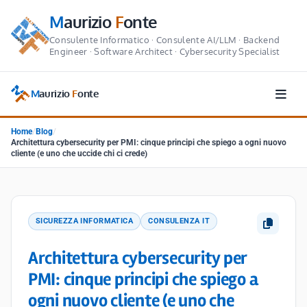
M
aurizio
F
onte
Consulente Informatico · Consulente AI/LLM · Backend
Engineer · Software Architect · Cybersecurity Specialist
M
aurizio
F
onte
Home
/
Blog
/
Architettura cybersecurity per PMI: cinque principi che spiego a ogni nuovo
cliente (e uno che uccide chi ci crede)
SICUREZZA INFORMATICA
CONSULENZA IT
Architettura cybersecurity per
PMI: cinque principi che spiego a
ogni nuovo cliente (e uno che