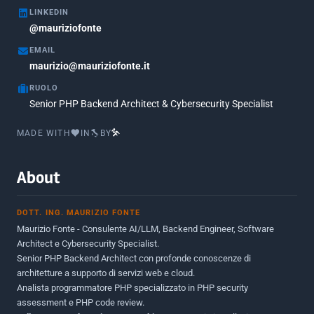
LINKEDIN
Febbraio 2018
3
@mauriziofonte
Maggio 2017
5
EMAIL
Marzo 2017
maurizio@mauriziofonte.it
1
RUOLO
Luglio 2016
2
Senior PHP Backend Architect & Cybersecurity Specialist
Marzo 2016
1
MADE WITH
IN
BY
Febbraio 2016
2
Marzo 2015
2
About
Novembre 2013
1
DOTT. ING. MAURIZIO FONTE
Giugno 2012
2
Maurizio Fonte - Consulente AI/LLM, Backend Engineer, Software
Maggio 2011
1
Architect e Cybersecurity Specialist.
Senior PHP Backend Architect con profonde conoscenze di
Dicembre 2010
1
architetture a supporto di servizi web e cloud.
Analista programmatore PHP specializzato in PHP security
Ottobre 2010
1
assessment e PHP code review.