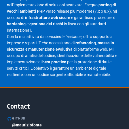
Giugno 2025
30
nell'implementazione di soluzioni avanzate. Eseguo
porting di
Maggio 2025
27
vecchi ambienti PHP
verso release più moderne (7.x o 8.x), mi
occupo di
infrastrutture web sicure
e garantisco procedure di
Aprile 2025
16
hardening
e
gestione dei rischi
in linea con gli standard
internazionali.
Marzo 2025
14
Con la mia attività da
consulente freelance
, offro supporto a
Febbraio 2025
17
imprese e reparti IT che necessitano di
refactoring
,
messa in
sicurezza
e
manutenzione evolutiva
di piattaforme web. Mi
Gennaio 2025
23
occupo di analisi del codice, identificazione delle vulnerabilità e
implementazione di
best practice
per la protezione di dati e
Giugno 2023
1
servizi critici. L'obiettivo è garantire un ambiente digitale
Maggio 2023
1
resiliente, con un codice sorgente affidabile e manutenibile.
Agosto 2022
1
Gennaio 2021
2
Agosto 2020
1
Contact
Marzo 2020
1
GITHUB
Marzo 2018
@mauriziofonte
5