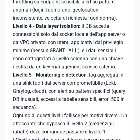
throttling su endpoint sensibili, alert su pattern
anomali (login fuori orario, geolocation
inconsistente, velocità di richiesta fuori norma).
Livello 4 - Data layer isolation
: il DB accetta
connessioni solo dal socket locale dell'app server o
da VPC privato, con utenti applicativi dal privilegio
minimo (nessun
GRANT ALL
), e i dati sensibili
sono crittografati a livello colonna con una chiave
gestita da un key-management service esterno.
Livello 5 - Monitoring e detection
: log aggregati in
una sink fuori dal server compromettibile (Loki,
Graylog, cloud), con alert su pattern specifici (query
DB inusuali, accessi a tabelle sensibili, errori 500 in
sequenza).
Ognuno di questi livelli fallisce per motivi diversi. Un
attaccante che bypassa il livello 2 (credenziali
rubate) deve comunque passare il livello 1
(WireGuard), che non si sblocca con un password