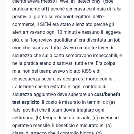
cliente aveva messo il WAF in "detect only" (cioè
praticamente off) perché generava centinaia di falsi
positivi al giorno su endpoint legittimi dell'e-
commerce, il SIEM era stato silenziato perché gli
alert arrivavano ogni 10 minuti e nessuno li leggeva
più, e la "log review quotidiana" era diventata un job
cron che scartava tutto. Avevo creato tre layer di
sicurezza che sulla carta sembravano impeccabili, e
nella pratica erano disattivati tutti e tre. Era colpa
mia, non del team: avevo violato KISS e di
conseguenza secure by design era morto con lui.
La lezione che ho estratto è: ogni controllo di
sicurezza aggiuntivo deve superare un
cost/benefit
test esplicito
. Il costo è misurato in termini di: (a)
falsi positivi che il team dovrà triagiare ogni
settimana, (b) tempo di setup iniziale, (c) overhead
operativo mensile. Il beneficio è misurato in: (a)
classi di attacco che il controllo blocca, (b)