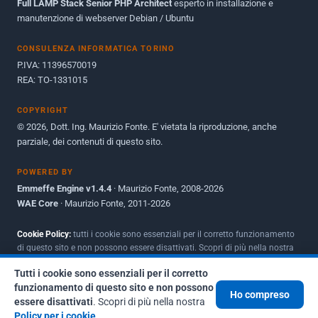
Full LAMP Stack Senior PHP Architect
Maggio 2010
esperto in installazione e
1
manutenzione di webserver Debian / Ubuntu
Dicembre 2009
3
CONSULENZA INFORMATICA TORINO
Giugno 2009
9
P.IVA: 11396570019
REA: TO-1331015
COPYRIGHT
© 2026, Dott. Ing. Maurizio Fonte. E' vietata la riproduzione, anche
parziale, dei contenuti di questo sito.
POWERED BY
Emmeffe Engine v1.4.4
· Maurizio Fonte, 2008-2026
WAE Core
· Maurizio Fonte, 2011-2026
Cookie Policy:
tutti i cookie sono essenziali per il corretto funzionamento
di questo sito e non possono essere disattivati. Scopri di più nella nostra
Policy per i cookie
.
Tutti i cookie sono essenziali per il corretto
funzionamento di questo sito e non possono
Ho compreso
essere disattivati
. Scopri di più nella nostra
Policy per i cookie
.
Pagina creata il 07 Agosto 2026, alle 15:30:42