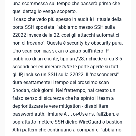
una scommessa sul tempo che passerà prima che
quel dettaglio venga scoperto.
Il caso che vedo più spesso in audit è il rituale della
porta SSH spostata: "abbiamo messo SSH sulla
22022 invece della 22, così gli attacchi automatici
non ci trovano". Questa è security by obscurity pura.
Uno scan con
masscan
o
zmap
sull'intero IP
pubblico di un cliente, tipo un /28, richiede circa 3-5
secondi per enumerare
tutte
le porte aperte su tutti
gli IP, incluso un SSH sulla 22022. Il "nascondersi"
dura esattamente il tempo del prossimo scan
Shodan, cioè giorni. Nel frattempo, hai creato un
falso senso di sicurezza che ha spinto il team a
deprioritizzare le vere mitigation - disabilitare
password auth, limitare
AllowUsers
, fail2ban, e
soprattutto mettere SSH dietro WireGuard o bastion.
Altri pattern che continuano a comparire: "abbiamo