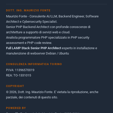
Novembre 2013
1
DOTT. ING. MAURIZIO FONTE
Giugno 2012
2
Maurizio Fonte - Consulente AI/LLM, Backend Engineer, Software
Maggio 2011
1
Architect e Cybersecurity Specialist.
Senior PHP Backend Architect con profonde conoscenze di
Dicembre 2010
1
architetture a supporto di servizi web e cloud.
Analista programmatore PHP specializzato in PHP security
Ottobre 2010
1
assessment e PHP code review.
Full LAMP Stack Senior PHP Architect
Maggio 2010
esperto in installazione e
1
manutenzione di webserver Debian / Ubuntu
Dicembre 2009
3
CONSULENZA INFORMATICA TORINO
Giugno 2009
9
P.IVA: 11396570019
REA: TO-1331015
COPYRIGHT
© 2026, Dott. Ing. Maurizio Fonte. E' vietata la riproduzione, anche
parziale, dei contenuti di questo sito.
POWERED BY