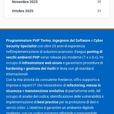
Novembre 2025
20
Ottobre 2025
23
Settembre 2025
23
Agosto 2025
1
Luglio 2025
23
Programmatore PHP Torino
,
Ingegnere del Software
e
Cyber
Security Specialist
con oltre 20 anni di esperienza
Giugno 2025
30
nell'implementazione di soluzioni avanzate. Eseguo
porting di
Maggio 2025
27
vecchi ambienti PHP
verso release più moderne (7.x o 8.x), mi
occupo di
infrastrutture web sicure
e garantisco procedure di
Aprile 2025
16
hardening
e
gestione dei rischi
in linea con gli standard
internazionali.
Marzo 2025
14
Con la mia attività da
consulente freelance
, offro supporto a
Febbraio 2025
17
imprese e reparti IT che necessitano di
refactoring
,
messa in
sicurezza
e
manutenzione evolutiva
di piattaforme web. Mi
Gennaio 2025
23
occupo di analisi del codice, identificazione delle vulnerabilità e
implementazione di
best practice
per la protezione di dati e
Giugno 2023
1
servizi critici. L'obiettivo è garantire un ambiente digitale
Maggio 2023
1
resiliente, con un codice sorgente affidabile e manutenibile.