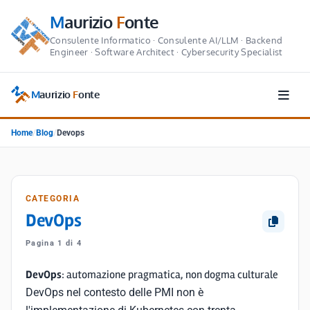
M
aurizio
F
onte
Consulente Informatico · Consulente AI/LLM · Backend
Engineer · Software Architect · Cybersecurity Specialist
M
aurizio
F
onte
Home
/
Blog
/
Devops
CATEGORIA
DevOps
Pagina 1 di 4
DevOps
: automazione pragmatica, non dogma culturale
DevOps nel contesto delle PMI non è