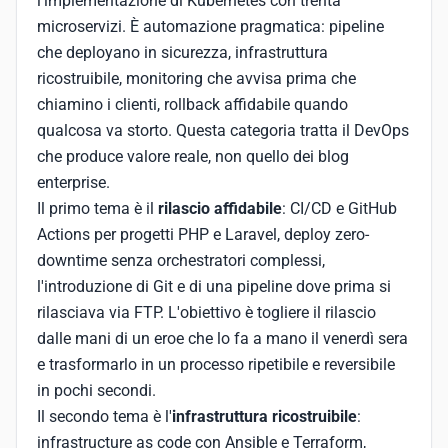
l'implementazione di Kubernetes con trenta
microservizi. È automazione pragmatica: pipeline
che deployano in sicurezza, infrastruttura
ricostruibile, monitoring che avvisa prima che
chiamino i clienti, rollback affidabile quando
qualcosa va storto. Questa categoria tratta il DevOps
che produce valore reale, non quello dei blog
enterprise.
Il primo tema è il
rilascio affidabile
: CI/CD e GitHub
Actions per progetti PHP e Laravel, deploy zero-
downtime senza orchestratori complessi,
l'introduzione di Git e di una pipeline dove prima si
rilasciava via FTP. L'obiettivo è togliere il rilascio
dalle mani di un eroe che lo fa a mano il venerdì sera
e trasformarlo in un processo ripetibile e reversibile
in pochi secondi.
Il secondo tema è l'
infrastruttura ricostruibile
:
infrastructure as code con Ansible e Terraform,