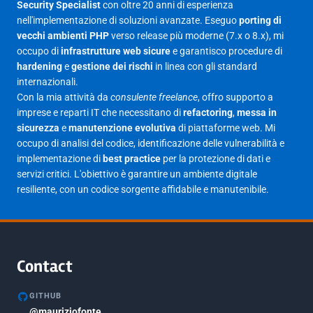
Security Specialist
con oltre 20 anni di esperienza
Giugno 2025
30
nell'implementazione di soluzioni avanzate. Eseguo
porting di
Maggio 2025
27
vecchi ambienti PHP
verso release più moderne (7.x o 8.x), mi
occupo di
infrastrutture web sicure
e garantisco procedure di
Aprile 2025
16
hardening
e
gestione dei rischi
in linea con gli standard
internazionali.
Marzo 2025
14
Con la mia attività da
consulente freelance
, offro supporto a
Febbraio 2025
17
imprese e reparti IT che necessitano di
refactoring
,
messa in
sicurezza
e
manutenzione evolutiva
di piattaforme web. Mi
Gennaio 2025
23
occupo di analisi del codice, identificazione delle vulnerabilità e
implementazione di
best practice
per la protezione di dati e
Giugno 2023
1
servizi critici. L'obiettivo è garantire un ambiente digitale
Maggio 2023
1
resiliente, con un codice sorgente affidabile e manutenibile.
Agosto 2022
1
Gennaio 2021
2
Agosto 2020
1
Contact
Marzo 2020
1
GITHUB
Marzo 2018
@mauriziofonte
5