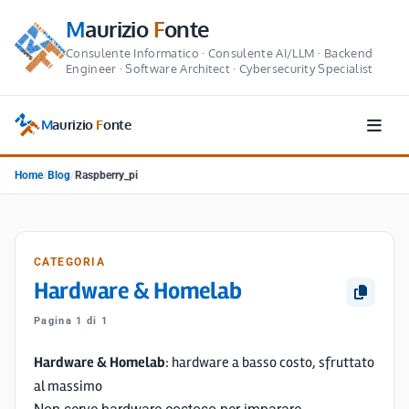
M
aurizio
F
onte
Consulente Informatico · Consulente AI/LLM · Backend
Engineer · Software Architect · Cybersecurity Specialist
M
aurizio
F
onte
Home
/
Blog
/
Raspberry_pi
CATEGORIA
Hardware & Homelab
Pagina 1 di 1
Hardware & Homelab
: hardware a basso costo, sfruttato
al massimo