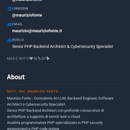
LINKEDIN
Febbraio 2018
3
@mauriziofonte
Maggio 2017
5
EMAIL
Marzo 2017
maurizio@mauriziofonte.it
1
RUOLO
Luglio 2016
2
Senior PHP Backend Architect & Cybersecurity Specialist
Marzo 2016
1
MADE WITH
IN
BY
Febbraio 2016
2
Marzo 2015
2
About
Novembre 2013
1
DOTT. ING. MAURIZIO FONTE
Giugno 2012
2
Maurizio Fonte - Consulente AI/LLM, Backend Engineer, Software
Maggio 2011
1
Architect e Cybersecurity Specialist.
Senior PHP Backend Architect con profonde conoscenze di
Dicembre 2010
1
architetture a supporto di servizi web e cloud.
Analista programmatore PHP specializzato in PHP security
Ottobre 2010
1
assessment e PHP code review.