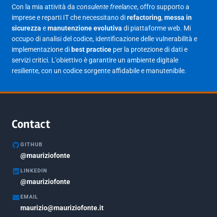
Con la mia attività da
consulente freelance
, offro supporto a
Febbraio 2025
17
imprese e reparti IT che necessitano di
refactoring
,
messa in
sicurezza
e
manutenzione evolutiva
di piattaforme web. Mi
Gennaio 2025
23
occupo di analisi del codice, identificazione delle vulnerabilità e
implementazione di
best practice
per la protezione di dati e
Giugno 2023
1
servizi critici. L'obiettivo è garantire un ambiente digitale
Maggio 2023
1
resiliente, con un codice sorgente affidabile e manutenibile.
Agosto 2022
1
Gennaio 2021
2
Agosto 2020
1
Contact
Marzo 2020
1
GITHUB
Marzo 2018
@mauriziofonte
5
LINKEDIN
Febbraio 2018
3
@mauriziofonte
Maggio 2017
5
EMAIL
Marzo 2017
maurizio@mauriziofonte.it
1