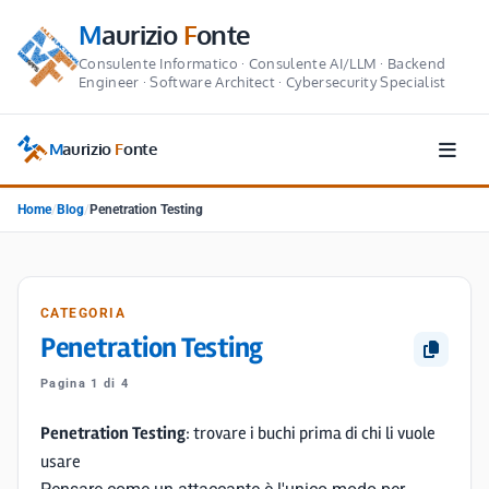
M
aurizio
F
onte
Consulente Informatico · Consulente AI/LLM · Backend
Engineer · Software Architect · Cybersecurity Specialist
M
aurizio
F
onte
Home
/
Blog
/
Penetration Testing
CATEGORIA
Penetration Testing
Pagina 1 di 4
Penetration Testing
: trovare i buchi prima di chi li vuole
usare