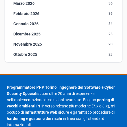
Marzo 2026
36
Febbraio 2026
36
Gennaio 2026
34
Dicembre 2025
23
Novembre 2025
20
Ottobre 2025
23
Settembre 2025
23
Agosto 2025
1
Luglio 2025
23
Programmatore PHP Torino
,
Ingegnere del Software
e
Cyber
Security Specialist
con oltre 20 anni di esperienza
Giugno 2025
30
nell'implementazione di soluzioni avanzate. Eseguo
porting di
Maggio 2025
27
vecchi ambienti PHP
verso release più moderne (7.x o 8.x), mi
occupo di
infrastrutture web sicure
e garantisco procedure di
Aprile 2025
16
hardening
e
gestione dei rischi
in linea con gli standard
internazionali.
Marzo 2025
14