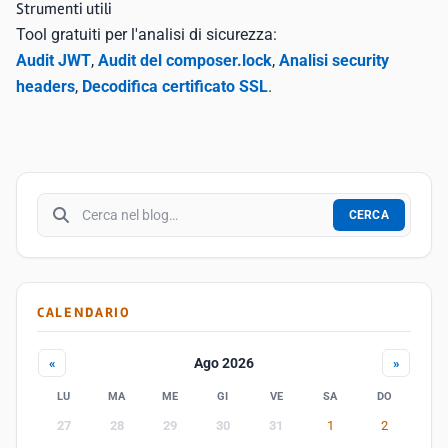
Strumenti utili
Tool gratuiti per l'analisi di sicurezza:
Audit JWT
,
Audit del composer.lock
,
Analisi security
headers
,
Decodifica certificato SSL
.
Cerca nel blog
CERCA
CALENDARIO
Ago 2026
«
»
LU
MA
ME
GI
VE
SA
DO
27
28
29
30
31
1
2