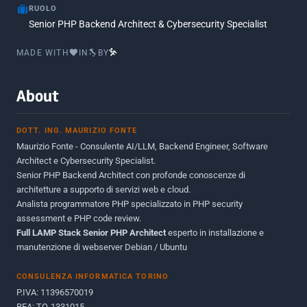
RUOLO
Luglio 2016
2
Senior PHP Backend Architect & Cybersecurity Specialist
Marzo 2016
1
MADE WITH
IN
BY
Febbraio 2016
2
Marzo 2015
2
About
Novembre 2013
1
DOTT. ING. MAURIZIO FONTE
Giugno 2012
2
Maurizio Fonte - Consulente AI/LLM, Backend Engineer, Software
Maggio 2011
1
Architect e Cybersecurity Specialist.
Senior PHP Backend Architect con profonde conoscenze di
Dicembre 2010
1
architetture a supporto di servizi web e cloud.
Analista programmatore PHP specializzato in PHP security
Ottobre 2010
1
assessment e PHP code review.
Full LAMP Stack Senior PHP Architect
Maggio 2010
esperto in installazione e
1
manutenzione di webserver Debian / Ubuntu
Dicembre 2009
3
CONSULENZA INFORMATICA TORINO
Giugno 2009
9
P.IVA: 11396570019
REA: TO-1331015