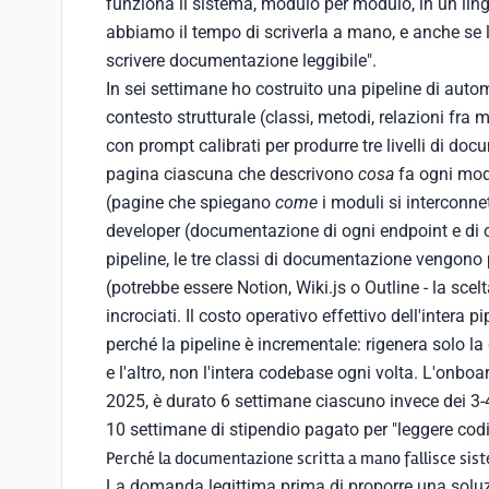
funziona il sistema, modulo per modulo, in un li
abbiamo il tempo di scriverla a mano, e anche se 
scrivere documentazione leggibile".
In sei settimane ho costruito una pipeline di aut
contesto strutturale (classi, metodi, relazioni fra m
con prompt calibrati per produrre tre livelli di d
pagina ciascuna che descrivono
cosa
fa ogni modu
(pagine che spiegano
come
i moduli si interconne
developer (documentazione di ogni endpoint e di o
pipeline, le tre classi di documentazione vengon
(potrebbe essere Notion, Wiki.js o Outline - la scel
incrociati. Il costo operativo effettivo dell'intera 
perché la pipeline è incrementale: rigenera solo 
e l'altro, non l'intera codebase ogni volta. L'onboa
2025, è durato 6 settimane ciascuno invece dei 3-4
10 settimane di stipendio pagato per "leggere codi
Perché la documentazione scritta a mano fallisce si
La domanda legittima prima di proporre una soluz