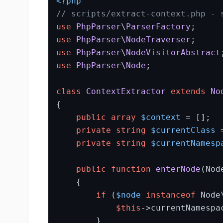
<?php
// scripts/extract-context.php - 
use
PhpParser
\
ParserFactory
use
PhpParser
\
NodeTraverser
use
PhpParser
\
NodeVisitorAbstract
use
PhpParser
\
Node
;

class
ContextExtractor
extends
No
{

public
array
$context
 = [];

private
string
$currentClass
 
private
string
$currentNamesp
public
function
enterNode
(
Nod
{

if
 (
$node
instanceof
 Node
$this
->currentNamespa
        }
