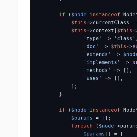
if
 (
$node
instanceof
 Node
$this
->currentClass =
$this
->context[
$this
-
'type'
 => 
'class'
,
'doc'
 => 
$this
->
e
'extends'
 => 
$nod
'implements'
 => 
a
'methods'
 => [],

'uses'
 => [],

            ];

        }

if
 (
$node
instanceof
 Node
$params
 = [];

foreach
 (
$node
->param
$params
[] = [
