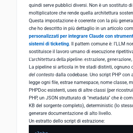
quindi serve pubblici diversi. Non è un sostituto d
moltiplicatore che rende quella architettura soste
Questa impostazione è coerente con la più genera
che ho descritto in più dettaglio in un articolo c
personalizzati per integrare Claude con strumen
sistemi di ticketing
. Il pattern comune è: l'LLM no
sostituisce il lavoro umano di esecuzione ripetiti
L'architettura della pipeline: estrazione, generazione
La pipeline si articola in tre stadi distinti, ognuno 
del contesto
dalla codebase. Uno script PHP con a
legge ogni file, estrae namespace, nome classe, me
PHPDoc esistenti, uses di altre classi (per ricostr
PHP, un JSON strutturato di "metadata" che è comp
KB del sorgente completo), deterministic (lo stesso
generare documentazione di alto livello.
Un estratto dello script di estrazione: