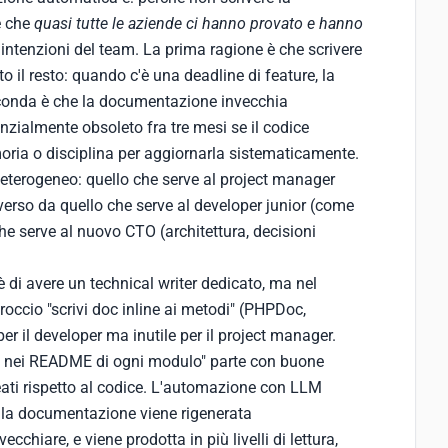
è che
quasi tutte le aziende ci hanno provato e hanno
e intenzioni del team. La prima ragione è che scrivere
 il resto: quando c'è una deadline di feature, la
conda è che la documentazione invecchia
zialmente obsoleto fra tre mesi se il codice
oria o disciplina per aggiornarla sistematicamente.
 eterogeneo: quello che serve al project manager
iverso da quello che serve al developer junior (come
he serve al nuovo CTO (architettura, decisioni
è di avere un technical writer dedicato, ma nel
roccio "scrivi doc inline ai metodi" (PHPDoc,
er il developer ma inutile per il project manager.
ra nei README di ogni modulo" parte con buone
ati rispetto al codice. L'automazione con LLM
 la documentazione viene rigenerata
cchiare, e viene prodotta in più livelli di lettura,