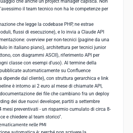
nguaggio che anche un project manager capisca. Non
l'avessimo il team tecnico non ha le competenze per
omazione che legge la codebase PHP, ne estrae
oduli, flussi di esecuzione), e lo invia a Claude API
ocumentazione: overview per non-tecnici (pagine da una
lo in italiano piano), architettura per tecnici junior
ttono, con diagrammi ASCII), riferimento API per
gni classe con esempi d'uso). Al termine della
o pubblicate automaticamente su Confluence
ta dipende dal cliente), con struttura gerarchica e link
pipeline è intorno ai 2 euro al mese di chiamate API,
la documentazione dei file che cambiano fra un deploy
rding dei due nuovi developer, partiti a settembre
 mesi preventivati - un risparmio cumulato di circa 8-
ce e chiedere al team storico".
stematicamente nelle PMI
ione automatica è: perché non scrivere la