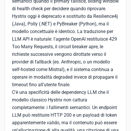
semantici quando il primary fallisce, sliding window
di health check per decidere quando riprovare.
Hystrix oggi è deprecato e sostituito da Resilience4j
(Java), Polly (.NET) e PyBreaker (Python), ma il
modello concettuale è identico. La traduzione per
LLM API è naturale: l'agente OpenAI restituisce 429
Too Many Requests, il circuit breaker apre, le
richieste successive vengono dirottate verso il
provider di fallback (es. Anthropic, o un modello
self-hosted come Mistral), e il sistema continua a
operare in modalità degraded invece di propagare il
timeout fino all'utente finale.
C'è una specificità delle dependency LLM che il
modello classico Hystrix non cattura
completamente: i fallimenti semantici. Un endpoint
LLM può restituire HTTP 200 e un payload di token
apparentemente valido, ma il contenuto può essere
un'allucinazione di alta qualità, una citazione di una