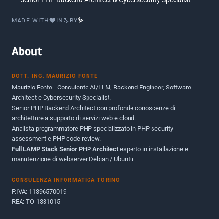
Senior PHP Backend Architect & Cybersecurity Specialist
Marzo 2016
1
MADE WITH
IN
BY
Febbraio 2016
2
Marzo 2015
2
About
Novembre 2013
1
DOTT. ING. MAURIZIO FONTE
Giugno 2012
2
Maurizio Fonte - Consulente AI/LLM, Backend Engineer, Software
Maggio 2011
1
Architect e Cybersecurity Specialist.
Senior PHP Backend Architect con profonde conoscenze di
Dicembre 2010
1
architetture a supporto di servizi web e cloud.
Analista programmatore PHP specializzato in PHP security
Ottobre 2010
1
assessment e PHP code review.
Full LAMP Stack Senior PHP Architect
Maggio 2010
esperto in installazione e
1
manutenzione di webserver Debian / Ubuntu
Dicembre 2009
3
CONSULENZA INFORMATICA TORINO
Giugno 2009
9
P.IVA: 11396570019
REA: TO-1331015