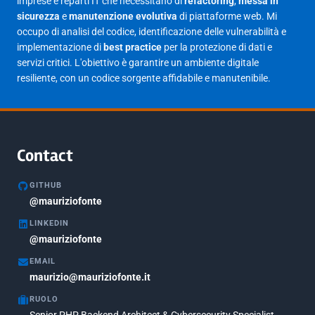
imprese e reparti IT che necessitano di
refactoring
,
messa in
sicurezza
e
manutenzione evolutiva
di piattaforme web. Mi
Gennaio 2025
23
occupo di analisi del codice, identificazione delle vulnerabilità e
implementazione di
best practice
per la protezione di dati e
Giugno 2023
1
servizi critici. L'obiettivo è garantire un ambiente digitale
Maggio 2023
1
resiliente, con un codice sorgente affidabile e manutenibile.
Agosto 2022
1
Gennaio 2021
2
Agosto 2020
1
Contact
Marzo 2020
1
GITHUB
Marzo 2018
@mauriziofonte
5
LINKEDIN
Febbraio 2018
3
@mauriziofonte
Maggio 2017
5
EMAIL
Marzo 2017
maurizio@mauriziofonte.it
1
RUOLO
Luglio 2016
2