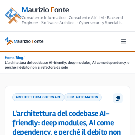
M
aurizio
F
onte
Consulente Informatico · Consulente AI/LLM · Backend
Engineer · Software Architect · Cybersecurity Specialist
M
aurizio
F
onte
Home
/
Blog
/
L'architettura del codebase AI-friendly: deep modules, AI come dependency, e
perché il debito non si refactora da solo
ARCHITETTURA SOFTWARE
LLM AUTOMATION
L'architettura del codebase AI-
friendly: deep modules, AI come
dependency, e perché il debito non