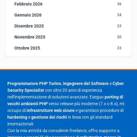
Febbraio 2026
36
Gennaio 2026
34
Dicembre 2025
23
Novembre 2025
20
Ottobre 2025
23
Settembre 2025
23
Agosto 2025
1
Luglio 2025
23
Programmatore PHP Torino
,
Ingegnere del Software
e
Cyber
Security Specialist
con oltre 20 anni di esperienza
Giugno 2025
30
nell'implementazione di soluzioni avanzate. Eseguo
porting di
Maggio 2025
27
vecchi ambienti PHP
verso release più moderne (7.x o 8.x), mi
occupo di
infrastrutture web sicure
e garantisco procedure di
Aprile 2025
16
hardening
e
gestione dei rischi
in linea con gli standard
internazionali.
Marzo 2025
14
Con la mia attività da
consulente freelance
, offro supporto a
Febbraio 2025
17