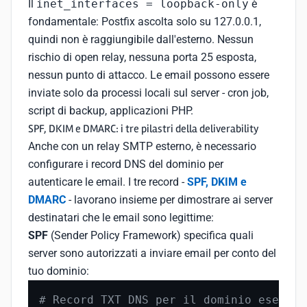
Il
inet_interfaces = loopback-only
è
fondamentale: Postfix ascolta solo su 127.0.0.1,
quindi non è raggiungibile dall'esterno. Nessun
rischio di open relay, nessuna porta 25 esposta,
nessun punto di attacco. Le email possono essere
inviate solo da processi locali sul server - cron job,
script di backup, applicazioni PHP.
SPF, DKIM e DMARC: i tre pilastri della deliverability
Anche con un relay SMTP esterno, è necessario
configurare i record DNS del dominio per
autenticare le email. I tre record -
SPF, DKIM e
DMARC
- lavorano insieme per dimostrare ai server
destinatari che le email sono legittime:
SPF
(Sender Policy Framework) specifica quali
server sono autorizzati a inviare email per conto del
tuo dominio:
# Record TXT DNS per il dominio esempio