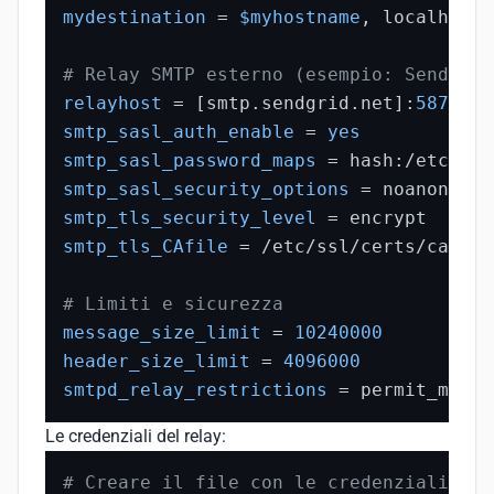
mydestination
 = 
$myhostname
, localhost.
# Relay SMTP esterno (esempio: SendGrid
relayhost
 = [smtp.sendgrid.net]:
587
smtp_sasl_auth_enable
 = 
yes
smtp_sasl_password_maps
smtp_sasl_security_options
smtp_tls_security_level
smtp_tls_CAfile
 = /etc/ssl/certs/ca-cer
# Limiti e sicurezza
message_size_limit
 = 
10240000
header_size_limit
 = 
4096000
smtpd_relay_restrictions
 = permit_mynet
Le credenziali del relay:
# Creare il file con le credenziali SMT