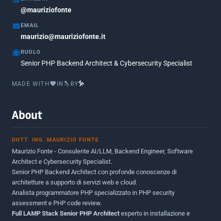
Febbraio 2018
3
@mauriziofonte
Maggio 2017
5
EMAIL
Marzo 2017
maurizio@mauriziofonte.it
1
RUOLO
Luglio 2016
2
Senior PHP Backend Architect & Cybersecurity Specialist
Marzo 2016
1
MADE WITH
IN
BY
Febbraio 2016
2
Marzo 2015
2
About
Novembre 2013
1
DOTT. ING. MAURIZIO FONTE
Giugno 2012
2
Maurizio Fonte - Consulente AI/LLM, Backend Engineer, Software
Maggio 2011
1
Architect e Cybersecurity Specialist.
Senior PHP Backend Architect con profonde conoscenze di
Dicembre 2010
1
architetture a supporto di servizi web e cloud.
Analista programmatore PHP specializzato in PHP security
Ottobre 2010
1
assessment e PHP code review.
Full LAMP Stack Senior PHP Architect
Maggio 2010
esperto in installazione e
1