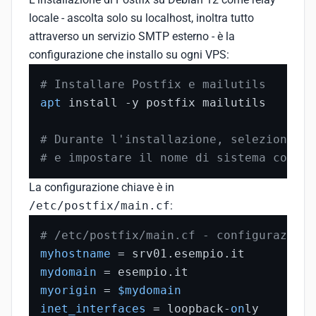
locale - ascolta solo su localhost, inoltra tutto
attraverso un servizio SMTP esterno - è la
configurazione che installo su ogni VPS:
# Installare Postfix e mailutils
apt
 install -y postfix mailutils

# Durante l'installazione, selezionare 
# e impostare il nome di sistema come h
La configurazione chiave è in
/etc/postfix/main.cf
:
# /etc/postfix/main.cf - configurazione
myhostname
mydomain
myorigin
 = 
$mydomain
inet_interfaces
 = loopback-
on