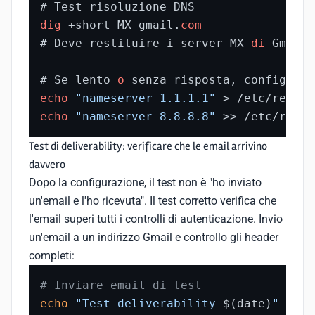
dig
 +short MX gmail.
com
# Deve restituire i server MX 
di
 Gmail 
# Se lento 
o
echo
"nameserver 1.1.1.1"
 > /etc/resolv
echo
"nameserver 8.8.8.8"
 >> /etc/resol
Test di deliverability: verificare che le email arrivino
davvero
Dopo la configurazione, il test non è "ho inviato
un'email e l'ho ricevuta". Il test corretto verifica che
l'email superi tutti i controlli di autenticazione. Invio
un'email a un indirizzo Gmail e controllo gli header
completi:
# Inviare email di test
echo
"Test deliverability 
$(date)
"
 | ma