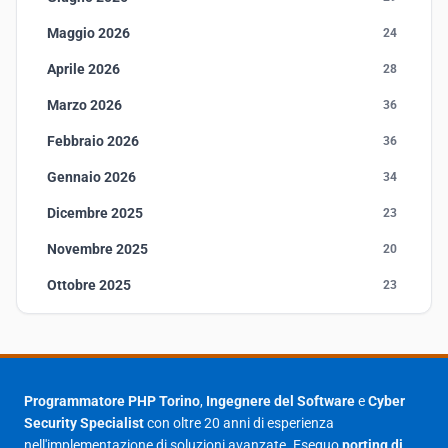
Maggio 2026
24
Aprile 2026
28
Marzo 2026
36
Febbraio 2026
36
Gennaio 2026
34
Dicembre 2025
23
Novembre 2025
20
Ottobre 2025
23
Settembre 2025
23
Agosto 2025
1
Luglio 2025
23
Programmatore PHP Torino
,
Ingegnere del Software
e
Cyber
Security Specialist
con oltre 20 anni di esperienza
Giugno 2025
30
nell'implementazione di soluzioni avanzate. Eseguo
porting di