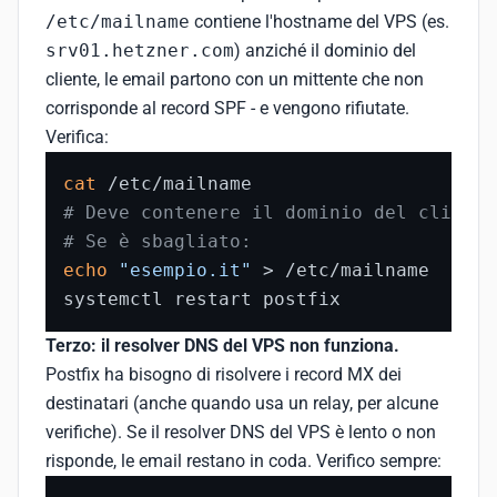
/etc/mailname
contiene l'hostname del VPS (es.
srv01.hetzner.com
) anziché il dominio del
cliente, le email partono con un mittente che non
corrisponde al record SPF - e vengono rifiutate.
Verifica:
cat
# Deve contenere il dominio del cliente
# Se è sbagliato:
echo
"esempio.it"
 > /etc/mailname

systemctl restart postfix
Terzo: il resolver DNS del VPS non funziona.
Postfix ha bisogno di risolvere i record MX dei
destinatari (anche quando usa un relay, per alcune
verifiche). Se il resolver DNS del VPS è lento o non
risponde, le email restano in coda. Verifico sempre: