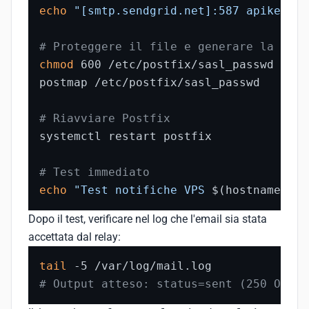
echo
"[smtp.sendgrid.net]:587 apikey:SG
# Proteggere il file e generare la mapp
chmod
 600 /etc/postfix/sasl_passwd

postmap /etc/postfix/sasl_passwd

# Riavviare Postfix
systemctl restart postfix

# Test immediato
echo
"Test notifiche VPS 
$(hostname)
$(
Dopo il test, verificare nel log che l'email sia stata
accettata dal relay:
tail
# Output atteso: status=sent (250 Ok: q