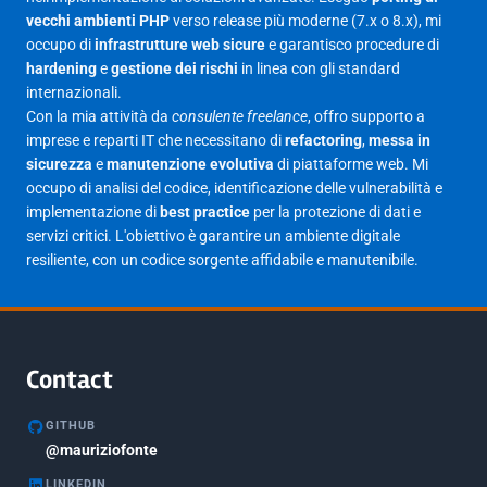
Maggio 2025
27
vecchi ambienti PHP
verso release più moderne (7.x o 8.x), mi
occupo di
infrastrutture web sicure
e garantisco procedure di
Aprile 2025
16
hardening
e
gestione dei rischi
in linea con gli standard
internazionali.
Marzo 2025
14
Con la mia attività da
consulente freelance
, offro supporto a
Febbraio 2025
17
imprese e reparti IT che necessitano di
refactoring
,
messa in
sicurezza
e
manutenzione evolutiva
di piattaforme web. Mi
Gennaio 2025
23
occupo di analisi del codice, identificazione delle vulnerabilità e
implementazione di
best practice
per la protezione di dati e
Giugno 2023
1
servizi critici. L'obiettivo è garantire un ambiente digitale
Maggio 2023
1
resiliente, con un codice sorgente affidabile e manutenibile.
Agosto 2022
1
Gennaio 2021
2
Agosto 2020
1
Contact
Marzo 2020
1
GITHUB
Marzo 2018
@mauriziofonte
5
LINKEDIN