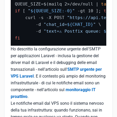
QUEUE_SIZE=$(mailq 2>/dev/null | 
tail
 -
if
 [ 
"
${QUEUE_SIZE:-0}
"
 -gt 10 ]; 
then
    curl -s -X POST 
"https://api.telegr
        -d 
"chat_id=
${CHAT_ID}
"
 \

        -d 
"text=⚠ Postfix queue: 
${QUE
fi
Ho descritto la configurazione urgente dell'SMTP
per applicazioni Laravel - inclusa la gestione del
driver mail di Laravel e il debugging delle email
transazionali - nell'articolo sull'
SMTP urgente per
VPS Laravel
. E il contesto più ampio del monitoring
infrastrutturale - di cui le notifiche email sono un
componente - nell'articolo sul
monitoraggio IT
proattivo
.
Le notifiche email dal VPS sono il sistema nervoso
della tua infrastruttura: quando funzionano, sai in
tempo reale se qualcosa va storto. Quando non