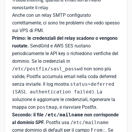
Troubleshooting: quando le email non arrivano
nonostante il relay
Anche con un relay SMTP configurato
correttamente, ci sono tre problemi che vedo spesso
sui VPS di PMI.
Primo: le credenziali del relay scadono o vengono
ruotate.
SendGrid e AWS SES ruotano
periodicamente le API key o richiedono verifiche del
dominio. Se le credenziali in
/etc/postfix/sasl_passwd
non sono più
valide, Postfix accumula email nella coda deferred
senza inviarle. Il log mostra
status=deferred
(SASL authentication failed)
. La
soluzione è aggiornare le credenziali, rigenerare la
mappa con
postmap
, e riavviare Postfix.
Secondo: il file
/etc/mailname
non corrisponde
al dominio SPF.
Postfix usa
/etc/mailname
come dominio di default per il campo
From:
. Se