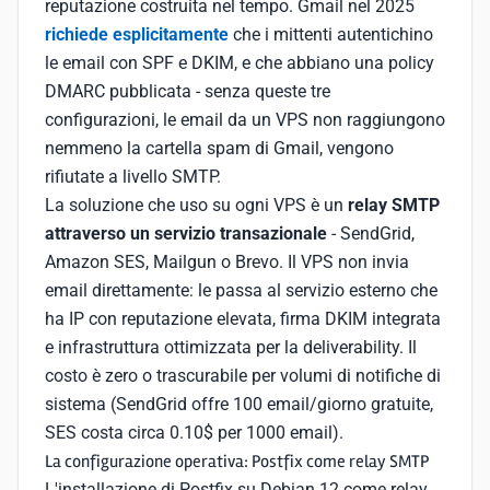
reputazione costruita nel tempo. Gmail nel 2025
richiede esplicitamente
che i mittenti autentichino
le email con SPF e DKIM, e che abbiano una policy
DMARC pubblicata - senza queste tre
configurazioni, le email da un VPS non raggiungono
nemmeno la cartella spam di Gmail, vengono
rifiutate a livello SMTP.
La soluzione che uso su ogni VPS è un
relay SMTP
attraverso un servizio transazionale
- SendGrid,
Amazon SES, Mailgun o Brevo. Il VPS non invia
email direttamente: le passa al servizio esterno che
ha IP con reputazione elevata, firma DKIM integrata
e infrastruttura ottimizzata per la deliverability. Il
costo è zero o trascurabile per volumi di notifiche di
sistema (SendGrid offre 100 email/giorno gratuite,
SES costa circa 0.10$ per 1000 email).
La configurazione operativa: Postfix come relay SMTP
L'installazione di Postfix su Debian 12 come relay