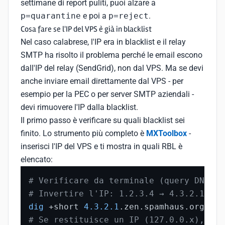
settimane di report puliti, puoi alzare a
p=quarantine
e poi a
p=reject
.
Cosa fare se l'IP del VPS è già in blacklist
Nel caso calabrese, l'IP era in blacklist e il relay
SMTP ha risolto il problema perché le email escono
dall'IP del relay (SendGrid), non dal VPS. Ma se devi
anche inviare email direttamente dal VPS - per
esempio per la PEC o per server SMTP aziendali -
devi rimuovere l'IP dalla blacklist.
Il primo passo è verificare su quali blacklist sei
finito. Lo strumento più completo è
MXToolbox
-
inserisci l'IP del VPS e ti mostra in quali RBL è
elencato:
# Verificare da terminale (query DNS di
# Invertire l'IP: 1.2.3.4 → 4.3.2.1
dig
 +short 
4.3.2.1
# Se restituisce un IP (127.0.0.x), sei