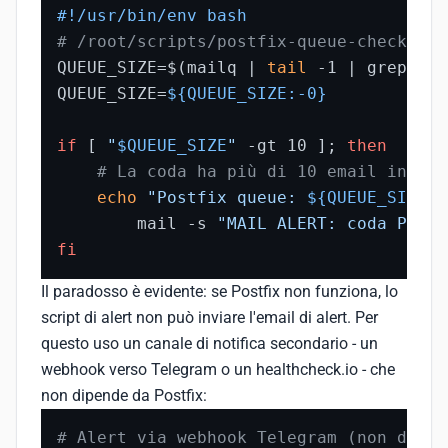
#!/usr/bin/env bash
# /root/scripts/postfix-queue-check.sh
QUEUE_SIZE=$(mailq | 
tail
 -1 | grep -oP
QUEUE_SIZE=
${QUEUE_SIZE:-0}
if
 [ 
"
$QUEUE_SIZE
"
 -gt 10 ]; 
then
# La coda ha più di 10 email in att
echo
"Postfix queue: 
${QUEUE_SIZE}
 
        mail -s 
"MAIL ALERT: coda Postf
fi
Il paradosso è evidente: se Postfix non funziona, lo
script di alert non può inviare l'email di alert. Per
questo uso un canale di notifica secondario - un
webhook verso Telegram o un healthcheck.io - che
non dipende da Postfix:
# Alert via webhook Telegram (non dipen