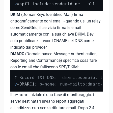
v
=spf1 include:sendgrid.net ~all
DKIM
(DomainKeys Identified Mail) firma
crittograficamente ogni email - quando usi un relay
come SendGrid, il servizio firma le email
automaticamente con la sua chiave DKIM. Devi
solo pubblicare il record CNAME nel DNS come
indicato dal provider.
DMARC
(Domain-based Message Authentication,
Reporting and Conformance) specifica cosa fare
con le email che falliscono SPF/DKIM:
# Record TXT DNS: _dmarc.esempio.it
v
=DMARC1
; p=none; rua=mailto:dmarc-repo
Il
p=none
iniziale è una fase di monitoraggio: i
server destinatari inviano report aggregati
all'indirizzo
rua
senza rifiutare email. Dopo 2-4