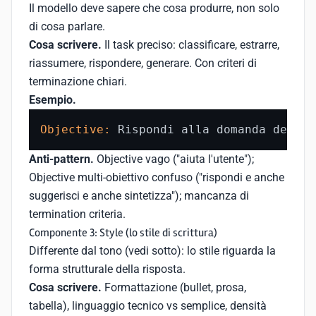
Il modello deve sapere che cosa produrre, non solo
di cosa parlare.
Cosa scrivere.
Il task preciso: classificare, estrarre,
riassumere, rispondere, generare. Con criteri di
terminazione chiari.
Esempio.
Objective:
 Rispondi alla domanda dell
'u
Anti-pattern.
Objective vago ("aiuta l'utente");
Objective multi-obiettivo confuso ("rispondi e anche
suggerisci e anche sintetizza"); mancanza di
termination criteria.
Componente 3: Style (lo stile di scrittura)
Differente dal tono (vedi sotto): lo stile riguarda la
forma strutturale della risposta.
Cosa scrivere.
Formattazione (bullet, prosa,
tabella), linguaggio tecnico vs semplice, densità