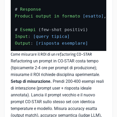
# 
Response
Produci
output
in
formato
[esatto]
, 
con
# 
Esempi
Input
: 
[query tipica]
Output
: 
[risposta esemplare]
Come misurare il ROI di un refactoring CO-STAR
Refactoring un prompt in CO-STAR costa tempo
(tipicamente 2-4 ore per prompt di produzione);
misurarne il ROI richiede disciplina sperimentale.
Setup di misurazione.
Prendi 200-400 esempi reali
di interazione (prompt user + risposta ideale
annotata). Lancia il prompt vecchio e il nuovo
prompt CO-STAR sullo stesso set con identica
temperature e modello. Misura accuracy esatta
(output match), accuracy semantica (judge LLM),