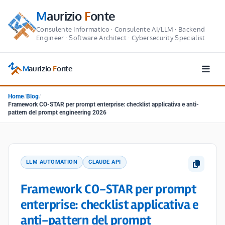
M
aurizio
F
onte
Consulente Informatico · Consulente AI/LLM · Backend
Engineer · Software Architect · Cybersecurity Specialist
M
aurizio
F
onte
Home
/
Blog
/
Framework CO-STAR per prompt enterprise: checklist applicativa e anti-
pattern del prompt engineering 2026
LLM AUTOMATION
CLAUDE API
Framework CO-STAR per prompt
enterprise: checklist applicativa e
anti-pattern del prompt