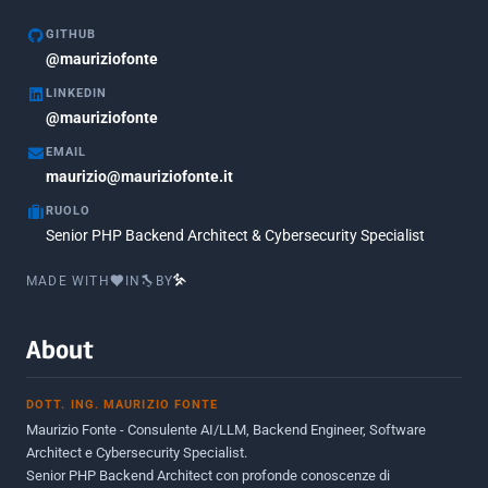
Marzo 2020
1
GITHUB
Marzo 2018
@mauriziofonte
5
LINKEDIN
Febbraio 2018
3
@mauriziofonte
Maggio 2017
5
EMAIL
Marzo 2017
maurizio@mauriziofonte.it
1
RUOLO
Luglio 2016
2
Senior PHP Backend Architect & Cybersecurity Specialist
Marzo 2016
1
MADE WITH
IN
BY
Febbraio 2016
2
Marzo 2015
2
About
Novembre 2013
1
DOTT. ING. MAURIZIO FONTE
Giugno 2012
2
Maurizio Fonte - Consulente AI/LLM, Backend Engineer, Software
Maggio 2011
1
Architect e Cybersecurity Specialist.
Senior PHP Backend Architect con profonde conoscenze di