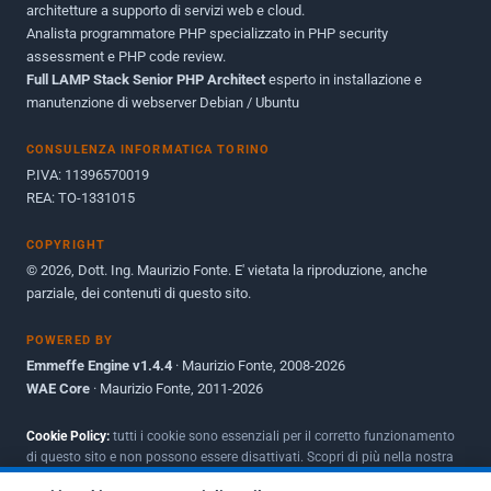
Dicembre 2010
1
architetture a supporto di servizi web e cloud.
Analista programmatore PHP specializzato in PHP security
Ottobre 2010
1
assessment e PHP code review.
Full LAMP Stack Senior PHP Architect
Maggio 2010
esperto in installazione e
1
manutenzione di webserver Debian / Ubuntu
Dicembre 2009
3
CONSULENZA INFORMATICA TORINO
Giugno 2009
9
P.IVA: 11396570019
REA: TO-1331015
COPYRIGHT
© 2026, Dott. Ing. Maurizio Fonte. E' vietata la riproduzione, anche
parziale, dei contenuti di questo sito.
POWERED BY
Emmeffe Engine v1.4.4
· Maurizio Fonte, 2008-2026
WAE Core
· Maurizio Fonte, 2011-2026
Cookie Policy:
tutti i cookie sono essenziali per il corretto funzionamento
di questo sito e non possono essere disattivati. Scopri di più nella nostra
Policy per i cookie
.