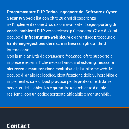
Luglio 2025
23
Programmatore PHP Torino
,
Ingegnere del Software
e
Cyber
Security Specialist
con oltre 20 anni di esperienza
Giugno 2025
30
nell'implementazione di soluzioni avanzate. Eseguo
porting di
Maggio 2025
27
vecchi ambienti PHP
verso release più moderne (7.x o 8.x), mi
occupo di
infrastrutture web sicure
e garantisco procedure di
Aprile 2025
16
hardening
e
gestione dei rischi
in linea con gli standard
internazionali.
Marzo 2025
14
Con la mia attività da
consulente freelance
, offro supporto a
Febbraio 2025
17
imprese e reparti IT che necessitano di
refactoring
,
messa in
sicurezza
e
manutenzione evolutiva
di piattaforme web. Mi
Gennaio 2025
23
occupo di analisi del codice, identificazione delle vulnerabilità e
implementazione di
best practice
per la protezione di dati e
Giugno 2023
1
servizi critici. L'obiettivo è garantire un ambiente digitale
Maggio 2023
1
resiliente, con un codice sorgente affidabile e manutenibile.
Agosto 2022
1
Gennaio 2021
2
Agosto 2020
1
Contact