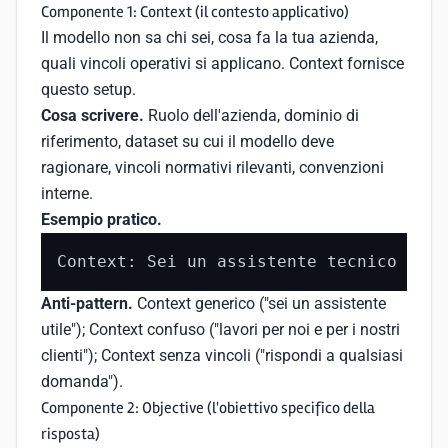
Componente 1: Context (il contesto applicativo)
Il modello non sa chi sei, cosa fa la tua azienda,
quali vincoli operativi si applicano. Context fornisce
questo setup.
Cosa scrivere.
Ruolo dell'azienda, dominio di
riferimento, dataset su cui il modello deve
ragionare, vincoli normativi rilevanti, convenzioni
interne.
Esempio pratico.
Context: Sei un assistente tecnico 
per
 
Anti-pattern.
Context generico ("sei un assistente
utile"); Context confuso ("lavori per noi e per i nostri
clienti"); Context senza vincoli ("rispondi a qualsiasi
domanda").
Componente 2: Objective (l'obiettivo specifico della
risposta)