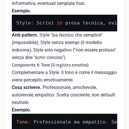
informativa, eventuali template fissi.
Esempio.
Style: Scrivi 
in
 prosa tecnica, evitand
Anti-pattern.
Style "sia tecnico che semplice"
(impossibile); Style senza esempi (il modello
indovina); Style solo negativo ("non essere prolisso"
senza dire "scrivi conciso").
Componente 4: Tone (il registro emotivo)
Complementare a Style. Il tono è come il messaggio
viene percepito emotivamente.
Cosa scrivere.
Professionale, amichevole,
autorevole, empatico. Scelta cosciente, non default
neutrale.
Esempio.
Tone:
 Professionale ma empatico. Se l
'u