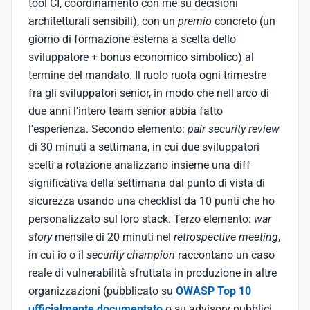
tool CI, coordinamento con me su decisioni
architetturali sensibili), con un
premio
concreto (un
giorno di formazione esterna a scelta dello
sviluppatore + bonus economico simbolico) al
termine del mandato. Il ruolo ruota ogni trimestre
fra gli sviluppatori senior, in modo che nell'arco di
due anni l'intero team senior abbia fatto
l'esperienza. Secondo elemento:
pair security review
di 30 minuti a settimana, in cui due sviluppatori
scelti a rotazione analizzano insieme una diff
significativa della settimana dal punto di vista di
sicurezza usando una checklist da 10 punti che ho
personalizzato sul loro stack. Terzo elemento:
war
story
mensile di 20 minuti nel
retrospective meeting
,
in cui io o il
security champion
raccontano un caso
reale di vulnerabilità sfruttata in produzione in altre
organizzazioni (pubblicato su
OWASP Top 10
ufficialmente documentato
o su advisory pubblici