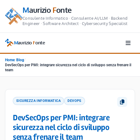
M
aurizio
F
onte
Consulente Informatico · Consulente AI/LLM · Backend
Engineer · Software Architect · Cybersecurity Specialist
M
aurizio
F
onte
Home
/
Blog
/
DevSecOps per PMI: integrare sicurezza nel ciclo di sviluppo senza frenare il
team
SICUREZZA INFORMATICA
DEVOPS
DevSecOps per PMI: integrare
sicurezza nel ciclo di sviluppo
senza frenare il team