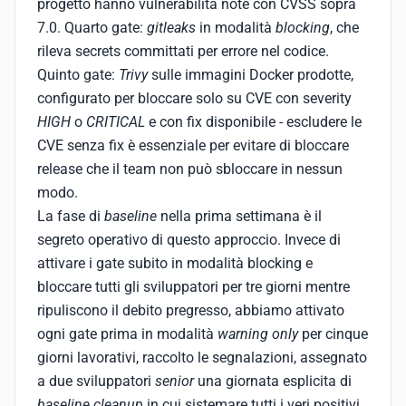
progetto hanno vulnerabilità note con CVSS sopra
7.0. Quarto gate:
gitleaks
in modalità
blocking
, che
rileva secrets committati per errore nel codice.
Quinto gate:
Trivy
sulle immagini Docker prodotte,
configurato per bloccare solo su CVE con severity
HIGH
o
CRITICAL
e con fix disponibile - escludere le
CVE senza fix è essenziale per evitare di bloccare
release che il team non può sbloccare in nessun
modo.
La fase di
baseline
nella prima settimana è il
segreto operativo di questo approccio. Invece di
attivare i gate subito in modalità blocking e
bloccare tutti gli sviluppatori per tre giorni mentre
ripuliscono il debito pregresso, abbiamo attivato
ogni gate prima in modalità
warning only
per cinque
giorni lavorativi, raccolto le segnalazioni, assegnato
a due sviluppatori
senior
una giornata esplicita di
baseline cleanup
in cui sistemare tutti i veri positivi