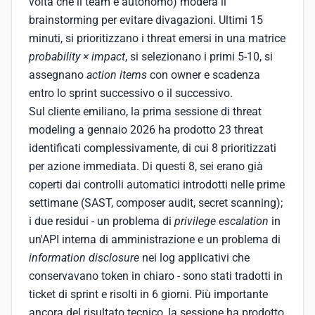
volta che il team è autonomo) modera il
brainstorming per evitare divagazioni. Ultimi 15
minuti, si prioritizzano i threat emersi in una matrice
probability × impact
, si selezionano i primi 5-10, si
assegnano
action items
con owner e scadenza
entro lo sprint successivo o il successivo.
Sul cliente emiliano, la prima sessione di threat
modeling a gennaio 2026 ha prodotto 23 threat
identificati complessivamente, di cui 8 prioritizzati
per azione immediata. Di questi 8, sei erano già
coperti dai controlli automatici introdotti nelle prime
settimane (SAST, composer audit, secret scanning);
i due residui - un problema di
privilege escalation
in
un'API interna di amministrazione e un problema di
information disclosure
nei log applicativi che
conservavano token in chiaro - sono stati tradotti in
ticket di sprint e risolti in 6 giorni. Più importante
ancora del risultato tecnico, la sessione ha prodotto