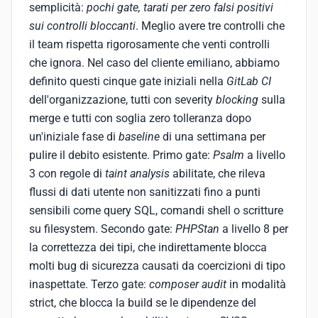
semplicità:
pochi gate, tarati per zero falsi positivi
sui controlli bloccanti
. Meglio avere tre controlli che
il team rispetta rigorosamente che venti controlli
che ignora. Nel caso del cliente emiliano, abbiamo
definito questi cinque gate iniziali nella
GitLab CI
dell'organizzazione, tutti con severity
blocking
sulla
merge e tutti con soglia zero tolleranza dopo
un'iniziale fase di
baseline
di una settimana per
pulire il debito esistente. Primo gate:
Psalm
a livello
3 con regole di
taint analysis
abilitate, che rileva
flussi di dati utente non sanitizzati fino a punti
sensibili come query SQL, comandi shell o scritture
su filesystem. Secondo gate:
PHPStan
a livello 8 per
la correttezza dei tipi, che indirettamente blocca
molti bug di sicurezza causati da coercizioni di tipo
inaspettate. Terzo gate:
composer audit
in modalità
strict, che blocca la build se le dipendenze del