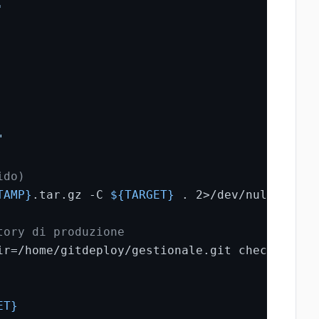
'
"
ido)
TAMP}
.tar.gz -C 
${TARGET}
 . 2>/dev/null || 
tr
tory di produzione
ir=/home/gitdeploy/gestionale.git checkout -f
ET}