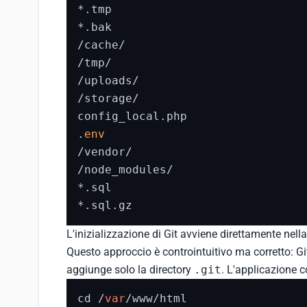
*.tmp

*.bak

/cache/

/tmp/

/uploads/

/storage/

config_local.php

.
env
/vendor/

/node_modules/

*.sql

*.sql.gz
L'inizializzazione di Git avviene direttamente nell
Questo approccio è controintuitivo ma corretto: Git
aggiunge solo la directory
.git
. L'applicazione 
cd /
var
/www/html
