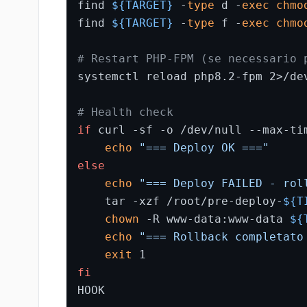
find 
${TARGET}
 -
type
 d -
exec
chmo
find 
${TARGET}
 -
type
 f -
exec
chmo
# Restart PHP-FPM (se necessario 
systemctl reload php8.2-fpm 2>/de
# Health check
if
 curl -sf -o /dev/null --max-ti
echo
"=== Deploy OK ==="
else
echo
"=== Deploy FAILED - rol
    tar -xzf /root/pre-deploy-
${T
chown
 -R www-data:www-data 
${
echo
"=== Rollback completato
exit
fi
HOOK
