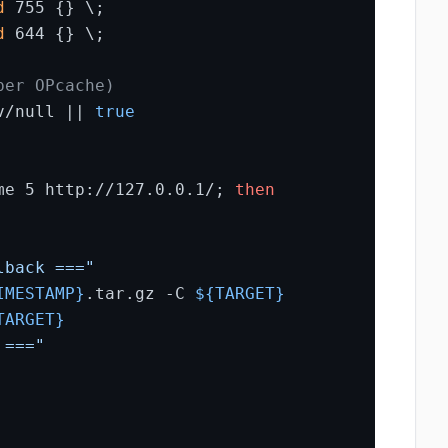
d
 755 {} \;

d
 644 {} \;

per OPcache)
v/null || 
true
me 5 http://127.0.0.1/; 
then
lback ==="
IMESTAMP}
.tar.gz -C 
${TARGET}
TARGET}
 ==="