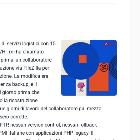
 di servizi logistici con 15
VH - mi ha chiamato
o prima, un collaboratore
zione via FileZilla per
izione. La modifica era
senza backup, e il
il giorno prima che
o la ricostruzione
ue giorni di lavoro del collaboratore più mezza
ssero corrette.
a FTP, nessun version control, nessun rollback
 PMI italiane con applicazioni PHP legacy. Il