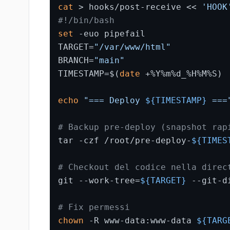
cat
 > hooks/post-receive << 
'HOOK
#!/bin/bash
set
 -euo pipefail

TARGET=
"/var/www/html"
BRANCH=
"main"
TIMESTAMP=$(
date
 +%Y%m%d_%H%M%S)

echo
"=== Deploy 
${TIMESTAMP}
 ===
# Backup pre-deploy (snapshot rap
tar -czf /root/pre-deploy-
${TIMES
# Checkout del codice nella direc
git --work-tree=
${TARGET}
 --git-d
# Fix permessi
chown
 -R www-data:www-data 
${TARG