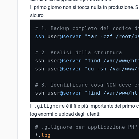
Il primo giorno non si tocca nulla in produzione. S
sicuro.
# 1. Backup completo del codice d
ssh
 user
@server
"tar -czf /root/b
# 2. Analisi della struttura
ssh user
@server
"find /var/www/ht
ssh user
@server
"du -sh /var/www/
# 3. Identificare cosa NON deve e
ssh user
@server
"find /var/www/ht
Il
.gitignore
è il file più importante del primo 
log enormi o upload degli utenti:
# .gitignore per applicazione PHP
*.
log