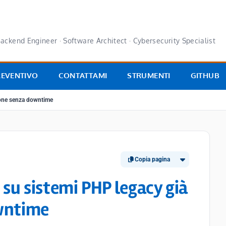
ackend Engineer · Software Architect · Cybersecurity Specialist
REVENTIVO
CONTATTAMI
STRUMENTI
GITHUB
ione senza downtime
Copia pagina
su sistemi PHP legacy già
owntime