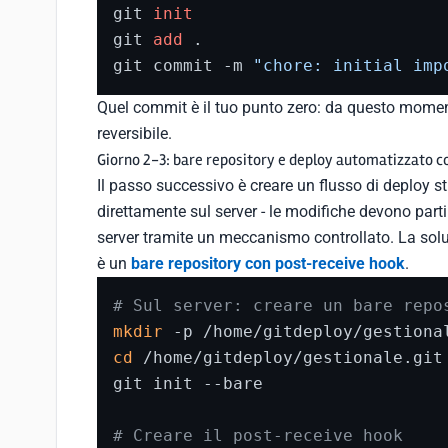
git 
init
git 
add
 .

git commit -m 
"chore: initial imp
Quel commit è il tuo punto zero: da questo moment
reversibile.
Giorno 2-3: bare repository e deploy automatizzato c
Il passo successivo è creare un flusso di deploy st
direttamente sul server - le modifiche devono parti
server tramite un meccanismo controllato. La sol
è un
bare repository con post-receive hook
.
# Sul server: creare un bare repo
mkdir
cd
 /home/gitdeploy/gestionale.git

git init --bare

# Creare il post-receive hook