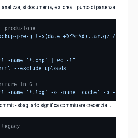
i analizza, si documenta, e si crea il punto di partenza
i produzione
ackup-pre-git-$(date +%Y%m%d).tar.gz /var/www
ml -name '*.php' | wc -l"
html --exclude=uploads"
ntrare in Git
ml -name '*.log' -o -name 'cache' -o -name 'u
commit - sbagliarlo significa committare credenziali,
 legacy