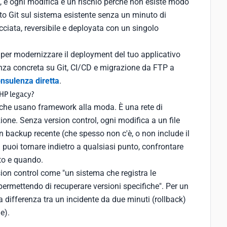
o, e ogni modifica è un rischio perché non esiste modo
ato Git sul sistema esistente senza un minuto di
iata, reversibile e deployata con un singolo
per modernizzare il deployment del tuo applicativo
enza concreta su Git, CI/CD e migrazione da FTP a
nsulenza diretta
.
PHP legacy?
 che usano framework alla moda. È una rete di
one. Senza version control, ogni modifica a un file
 un backup recente (che spesso non c'è, o non include il
: puoi tornare indietro a qualsiasi punto, confrontare
to e quando.
sion control come "un sistema che registra le
 permettendo di recuperare versioni specifiche". Per un
 differenza tra un incidente da due minuti (rollback)
e).