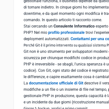
gestionale funziona, il business dipende da quell
di tornare indietro. In cinque giorni ho implement
downtime, e da quel momento ogni modifica è tracc
comando. In questo articolo ti racconto come.
Stai cercando un
Consulente Informatico
esperto 
PHP? Nel mio
profilo professionale
trovi l'esperi
deployment automatizzati.
Contattami per una co
Perché Git è il primo intervento su qualsiasi sistema 
Git non è uno strumento per sviluppatori moderni
sicurezza per chiunque modifichi codice in produzi
PHP è irreversibile - se sbagli, l'unica speranza è
codice). Con Git, ogni stato del codice è registrato
le differenze, e capire esattamente cosa è cambia
La
documentazione ufficiale di Git
descrive il ver
modifiche a un file o un insieme di file nel tempo,
gestionale PHP in produzione, questa capacità è la
e un incidente da due giorni (ricostruzione manual
Giorno 1: backup, analisi e primo commit