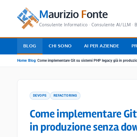
M
aurizio
F
onte
Consulente Informatico · Consulente AI/LLM · B
BLOG
CHI SONO
AI PER AZIENDE
P
Home
/
Blog
/
Come implementare Git su sistemi PHP legacy già in produz
DEVOPS
REFACTORING
Come implementare Git 
in produzione senza d