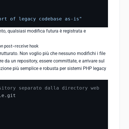
ort of legacy codebase as-is"
o, qualsiasi modifica futura è registrata e
on post-receive hook
rutturato. Non voglio più che nessuno modifichi i file
re da un repository, essere committate, e arrivare sul
uzione più semplice e robusta per sistemi PHP legacy
sitory separato dalla directory web