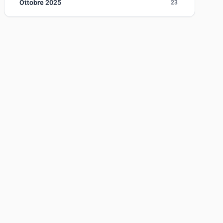
Ottobre 2025
23
Settembre 2025
23
Agosto 2025
1
Luglio 2025
23
Giugno 2025
30
Maggio 2025
27
Aprile 2025
16
Marzo 2025
14
Febbraio 2025
17
Gennaio 2025
23
Giugno 2023
1
Maggio 2023
1
Agosto 2022
1