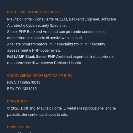
Novembre 2013
1
DOTT. ING. MAURIZIO FONTE
Giugno 2012
2
Maurizio Fonte - Consulente AI/LLM, Backend Engineer, Software
Maggio 2011
1
Architect e Cybersecurity Specialist.
Senior PHP Backend Architect con profonde conoscenze di
Dicembre 2010
1
architetture a supporto di servizi web e cloud.
Analista programmatore PHP specializzato in PHP security
Ottobre 2010
1
assessment e PHP code review.
Full LAMP Stack Senior PHP Architect
Maggio 2010
esperto in installazione e
1
manutenzione di webserver Debian / Ubuntu
Dicembre 2009
3
CONSULENZA INFORMATICA TORINO
Giugno 2009
9
P.IVA: 11396570019
REA: TO-1331015
COPYRIGHT
© 2026, Dott. Ing. Maurizio Fonte. E' vietata la riproduzione, anche
parziale, dei contenuti di questo sito.
POWERED BY