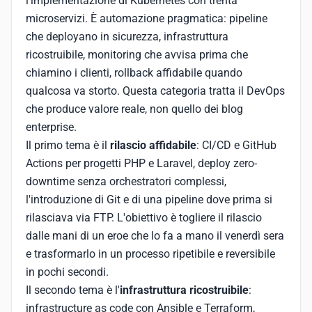
l'implementazione di Kubernetes con trenta
microservizi. È automazione pragmatica: pipeline
che deployano in sicurezza, infrastruttura
ricostruibile, monitoring che avvisa prima che
chiamino i clienti, rollback affidabile quando
qualcosa va storto. Questa categoria tratta il DevOps
che produce valore reale, non quello dei blog
enterprise.
Il primo tema è il
rilascio affidabile
: CI/CD e GitHub
Actions per progetti PHP e Laravel, deploy zero-
downtime senza orchestratori complessi,
l'introduzione di Git e di una pipeline dove prima si
rilasciava via FTP. L'obiettivo è togliere il rilascio
dalle mani di un eroe che lo fa a mano il venerdì sera
e trasformarlo in un processo ripetibile e reversibile
in pochi secondi.
Il secondo tema è l'
infrastruttura ricostruibile
:
infrastructure as code con Ansible e Terraform,