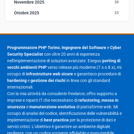
Novembre 2025
20
Ottobre 2025
23
Settembre 2025
23
Agosto 2025
1
Luglio 2025
23
Programmatore PHP Torino
,
Ingegnere del Software
e
Cyber
Security Specialist
con oltre 20 anni di esperienza
Giugno 2025
30
nell'implementazione di soluzioni avanzate. Eseguo
porting di
Maggio 2025
27
vecchi ambienti PHP
verso release più moderne (7.x o 8.x), mi
occupo di
infrastrutture web sicure
e garantisco procedure di
Aprile 2025
16
hardening
e
gestione dei rischi
in linea con gli standard
internazionali.
Marzo 2025
14
Con la mia attività da
consulente freelance
, offro supporto a
Febbraio 2025
17
imprese e reparti IT che necessitano di
refactoring
,
messa in
sicurezza
e
manutenzione evolutiva
di piattaforme web. Mi
Gennaio 2025
23
occupo di analisi del codice, identificazione delle vulnerabilità e
implementazione di
best practice
per la protezione di dati e
Giugno 2023
1
servizi critici. L'obiettivo è garantire un ambiente digitale
Maggio 2023
1
resiliente, con un codice sorgente affidabile e manutenibile.