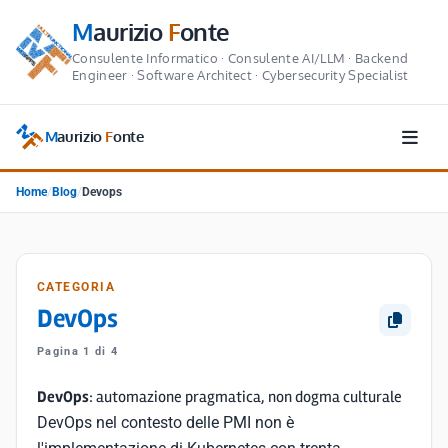
M
aurizio
F
onte
Consulente Informatico · Consulente AI/LLM · Backend
Engineer · Software Architect · Cybersecurity Specialist
M
aurizio
F
onte
Home
/
Blog
/
Devops
CATEGORIA
DevOps
Pagina 1 di 4
DevOps
: automazione pragmatica, non dogma culturale
DevOps nel contesto delle PMI non è