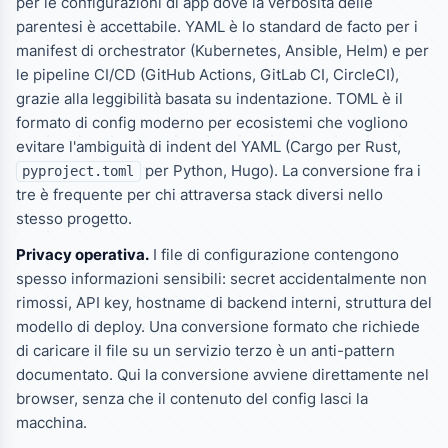
per le configurazioni di app dove la verbosità delle
parentesi è accettabile. YAML è lo standard de facto per i
manifest di orchestrator (Kubernetes, Ansible, Helm) e per
le pipeline CI/CD (GitHub Actions, GitLab CI, CircleCI),
grazie alla leggibilità basata su indentazione. TOML è il
formato di config moderno per ecosistemi che vogliono
evitare l'ambiguità di indent del YAML (Cargo per Rust,
per Python, Hugo). La conversione fra i
pyproject.toml
tre è frequente per chi attraversa stack diversi nello
stesso progetto.
Privacy operativa.
I file di configurazione contengono
spesso informazioni sensibili: secret accidentalmente non
rimossi, API key, hostname di backend interni, struttura del
modello di deploy. Una conversione formato che richiede
di caricare il file su un servizio terzo è un anti-pattern
documentato. Qui la conversione avviene direttamente nel
browser, senza che il contenuto del config lasci la
macchina.