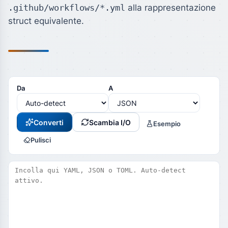
.github/workflows/*.yml
alla rappresentazione
struct equivalente.
Da
A
Converti
Scambia I/O
Esempio
Pulisci