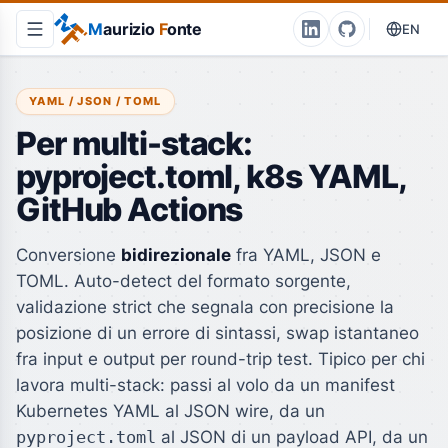
M
aurizio
F
onte
EN
YAML / JSON / TOML
Per multi-stack:
pyproject.toml, k8s YAML,
GitHub Actions
Conversione
bidirezionale
fra YAML, JSON e
TOML. Auto-detect del formato sorgente,
validazione strict che segnala con precisione la
posizione di un errore di sintassi, swap istantaneo
fra input e output per round-trip test. Tipico per chi
lavora multi-stack: passi al volo da un manifest
Kubernetes YAML al JSON wire, da un
pyproject.toml
al JSON di un payload API, da un