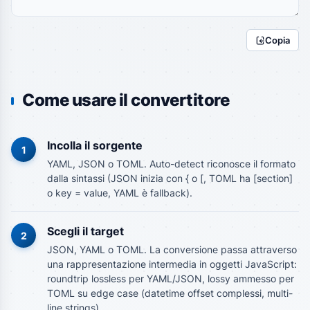
Copia
Come usare il convertitore
Incolla il sorgente
1
YAML, JSON o TOML. Auto-detect riconosce il formato
dalla sintassi (JSON inizia con { o [, TOML ha [section]
o key = value, YAML è fallback).
Scegli il target
2
JSON, YAML o TOML. La conversione passa attraverso
una rappresentazione intermedia in oggetti JavaScript:
roundtrip lossless per YAML/JSON, lossy ammesso per
TOML su edge case (datetime offset complessi, multi-
line strings).