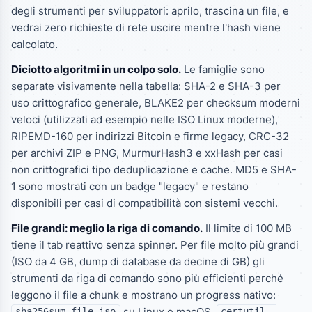
degli strumenti per sviluppatori: aprilo, trascina un file, e
vedrai zero richieste di rete uscire mentre l'hash viene
calcolato.
Diciotto algoritmi in un colpo solo.
Le famiglie sono
separate visivamente nella tabella: SHA-2 e SHA-3 per
uso crittografico generale, BLAKE2 per checksum moderni
veloci (utilizzati ad esempio nelle ISO Linux moderne),
RIPEMD-160 per indirizzi Bitcoin e firme legacy, CRC-32
per archivi ZIP e PNG, MurmurHash3 e xxHash per casi
non crittografici tipo deduplicazione e cache. MD5 e SHA-
1 sono mostrati con un badge "legacy" e restano
disponibili per casi di compatibilità con sistemi vecchi.
File grandi: meglio la riga di comando.
Il limite di 100 MB
tiene il tab reattivo senza spinner. Per file molto più grandi
(ISO da 4 GB, dump di database da decine di GB) gli
strumenti da riga di comando sono più efficienti perché
leggono il file a chunk e mostrano un progress nativo:
su Linux e macOS,
sha256sum file.iso
certutil -