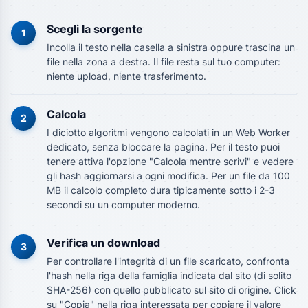
Scegli la sorgente
1
Incolla il testo nella casella a sinistra oppure trascina un
file nella zona a destra. Il file resta sul tuo computer:
niente upload, niente trasferimento.
Calcola
2
I diciotto algoritmi vengono calcolati in un Web Worker
dedicato, senza bloccare la pagina. Per il testo puoi
tenere attiva l'opzione "Calcola mentre scrivi" e vedere
gli hash aggiornarsi a ogni modifica. Per un file da 100
MB il calcolo completo dura tipicamente sotto i 2-3
secondi su un computer moderno.
Verifica un download
3
Per controllare l'integrità di un file scaricato, confronta
l'hash nella riga della famiglia indicata dal sito (di solito
SHA-256) con quello pubblicato sul sito di origine. Click
su "Copia" nella riga interessata per copiare il valore