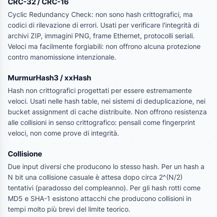
CRC-32 / CRC-16
Cyclic Redundancy Check: non sono hash crittografici, ma
codici di rilevazione di errori. Usati per verificare l'integrità di
archivi ZIP, immagini PNG, frame Ethernet, protocolli seriali.
Veloci ma facilmente forgiabili: non offrono alcuna protezione
contro manomissione intenzionale.
MurmurHash3 / xxHash
Hash non crittografici progettati per essere estremamente
veloci. Usati nelle hash table, nei sistemi di deduplicazione, nei
bucket assignment di cache distribuite. Non offrono resistenza
alle collisioni in senso crittografico: pensali come fingerprint
veloci, non come prove di integrità.
Collisione
Due input diversi che producono lo stesso hash. Per un hash a
N bit una collisione casuale è attesa dopo circa 2^(N/2)
tentativi (paradosso del compleanno). Per gli hash rotti come
MD5 e SHA-1 esistono attacchi che producono collisioni in
tempi molto più brevi del limite teorico.