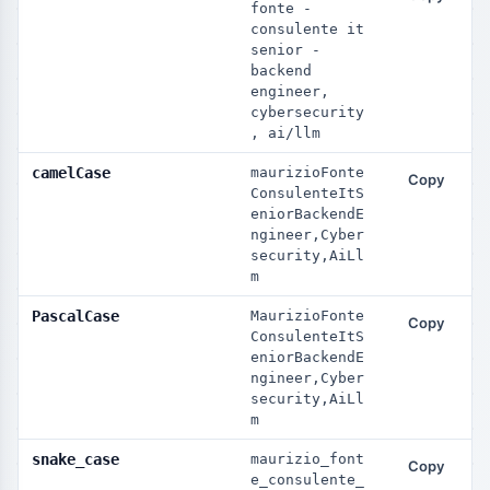
fonte - 
consulente it 
senior - 
backend 
engineer, 
cybersecurity
, ai/llm
camelCase
maurizioFonte
Copy
ConsulenteItS
eniorBackendE
ngineer,Cyber
security,AiLl
m
PascalCase
MaurizioFonte
Copy
ConsulenteItS
eniorBackendE
ngineer,Cyber
security,AiLl
m
snake_case
maurizio_font
Copy
e_consulente_