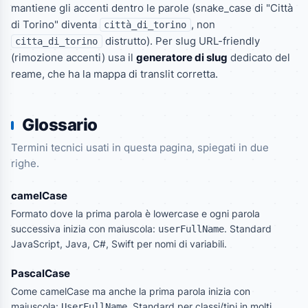
mantiene gli accenti dentro le parole (snake_case di "Città
di Torino" diventa
, non
città_di_torino
distrutto). Per slug URL-friendly
citta_di_torino
(rimozione accenti) usa il
generatore di slug
dedicato del
reame, che ha la mappa di translit corretta.
Glossario
Termini tecnici usati in questa pagina, spiegati in due
righe.
camelCase
Formato dove la prima parola è lowercase e ogni parola
successiva inizia con maiuscola:
. Standard
userFullName
JavaScript, Java, C#, Swift per nomi di variabili.
PascalCase
Come camelCase ma anche la prima parola inizia con
maiuscola:
. Standard per classi/tipi in molti
UserFullName