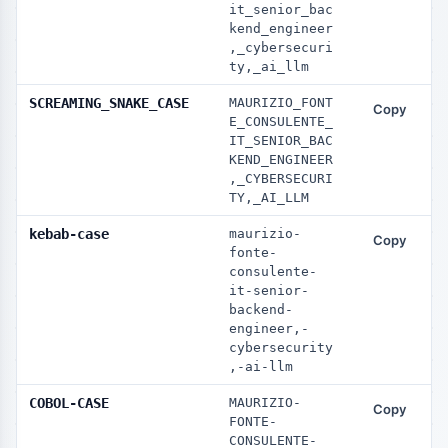
it_senior_bac
kend_engineer
,_cybersecuri
ty,_ai_llm
SCREAMING_SNAKE_CASE
MAURIZIO_FONT
Copy
E_CONSULENTE_
IT_SENIOR_BAC
KEND_ENGINEER
,_CYBERSECURI
TY,_AI_LLM
kebab-case
maurizio-
Copy
fonte-
consulente-
it-senior-
backend-
engineer,-
cybersecurity
,-ai-llm
COBOL-CASE
MAURIZIO-
Copy
FONTE-
CONSULENTE-