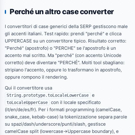
Perché un altro case converter
I convertitori di case generici della SERP gestiscono male
gli accenti italiani. Test rapido: prendi "perché" e clicca
UPPERCASE su un convertitore tipico. Risultato corretto:
"Perché" (apostrofo) o "PERCHE" se l'apostrofo è un
accento mal scritto. Ma "perché" (con accento Unicode
corretto) deve diventare "PERCHÉ". Molti tool sbagliano:
stripiano l'accento, oppure lo trasformano in apostrofo,
oppure rompono il rendering.
Qui il convertitore usa
e
String.prototype.toLocaleLowerCase
con il locale specificato
toLocaleUpperCase
(it/en/de/es/fr). Per i formati programming (camelCase,
snake_case, kebab-case) la tokenizzazione separa parole
su spazi/dash/underscore/punti/slash, gestisce
camelCase split (lowercase->Uppercase boundary), e