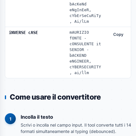
bAcKeNd 
eNgInEeR, 
cYbErSeCuRiTy
, Ai/lLm
iNVERSE cASE
mAURIZIO 
Copy
fONTE - 
cONSULENTE it 
SENIOR - 
bACKEND 
eNGINEER, 
cYBERSECURITY
, ai/llm
Come usare il convertitore
Incolla il testo
1
Scrivi o incolla nel campo input. Il tool converte tutti i 14
formati simultaneamente al typing (debounced).