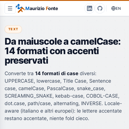
M
aurizio
F
onte
EN
TEXT
Da maiuscole a camelCase:
14 formati con accenti
preservati
Converte tra
14 formati di case
diversi:
UPPERCASE, lowercase, Title Case, Sentence
case, camelCase, PascalCase, snake_case,
SCREAMING_SNAKE, kebab-case, COBOL-CASE,
dot.case, path/case, alternating, INVERSE. Locale-
aware (italiano e altri europei): le lettere accentate
restano accentate, niente fold cieco.