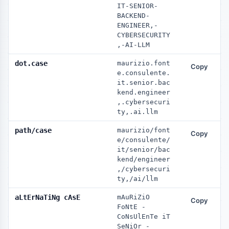
IT-SENIOR-
BACKEND-
ENGINEER,-
CYBERSECURITY
,-AI-LLM
dot.case
maurizio.font
Copy
e.consulente.
it.senior.bac
kend.engineer
,.cybersecuri
ty,.ai.llm
path/case
maurizio/font
Copy
e/consulente/
it/senior/bac
kend/engineer
,/cybersecuri
ty,/ai/llm
aLtErNaTiNg cAsE
mAuRiZiO 
Copy
FoNtE - 
CoNsUlEnTe iT 
SeNiOr - 