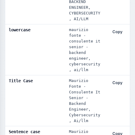
BACKEND 
ENGINEER, 
CYBERSECURITY
, AI/LLM
lowercase
maurizio 
Copy
fonte - 
consulente it 
senior - 
backend 
engineer, 
cybersecurity
, ai/llm
Title Case
Maurizio 
Copy
Fonte - 
Consulente It 
Senior - 
Backend 
Engineer, 
Cybersecurity
, Ai/llm
Sentence case
Maurizio 
Copy