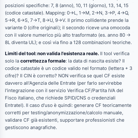
posizioni specifiche: 7, 8 (anno), 10, 11 (giorno), 13, 14, 15
(codice catastale). Mapping: 0->L, 1->M, 2->N, 3->P, 4->Q,
5->R, 6->S, 7->T, 8->U, 9->V. Il primo collidente prende la
variante 0 (cifre originali); il secondo riceve una omocoda
con il valore numerico più alto trasformato (es. anno 80 ->
8L diventa UL); e così via fino a 128 combinazioni teoriche.
Limiti del tool: non valida l'esistenza reale.
Il tool verifica
solo la
correttezza formale
: la data di nascita esiste? Il
codice catastale è un codice valido nel formato (lettera + 3
cifre)? Il CIN è corretto? NON verifica se quel CF esiste
davvero all'Agenzia delle Entrate (per farlo servirebbe
l'integrazione con il servizio Verifica CF/Partita IVA del
Fisco italiano, che richiede SPID/CNS o credenziali
Entratel). Il caso d'uso è quindi: generare CF teoricamente
corretti per testing/anonymizzazione/calcolo manuale,
validare CF già esistenti, supportare professionisti che
gestiscono anagrafiche.