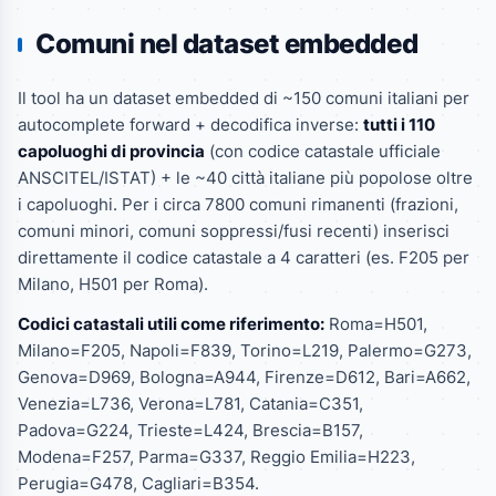
Comuni nel dataset embedded
Il tool ha un dataset embedded di ~150 comuni italiani per
autocomplete forward + decodifica inverse:
tutti i 110
capoluoghi di provincia
(con codice catastale ufficiale
ANSCITEL/ISTAT) + le ~40 città italiane più popolose oltre
i capoluoghi. Per i circa 7800 comuni rimanenti (frazioni,
comuni minori, comuni soppressi/fusi recenti) inserisci
direttamente il codice catastale a 4 caratteri (es. F205 per
Milano, H501 per Roma).
Codici catastali utili come riferimento:
Roma=H501,
Milano=F205, Napoli=F839, Torino=L219, Palermo=G273,
Genova=D969, Bologna=A944, Firenze=D612, Bari=A662,
Venezia=L736, Verona=L781, Catania=C351,
Padova=G224, Trieste=L424, Brescia=B157,
Modena=F257, Parma=G337, Reggio Emilia=H223,
Perugia=G478, Cagliari=B354.