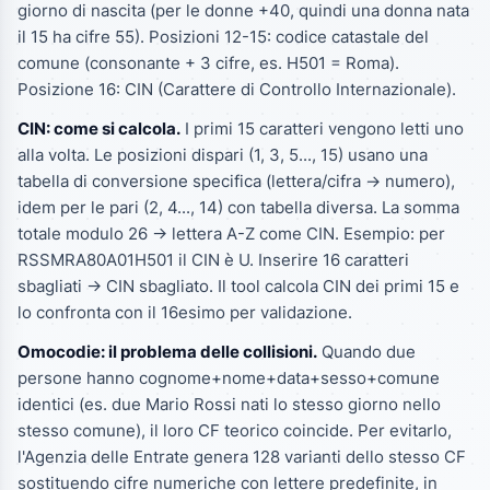
giorno di nascita (per le donne +40, quindi una donna nata
il 15 ha cifre 55). Posizioni 12-15: codice catastale del
comune (consonante + 3 cifre, es. H501 = Roma).
Posizione 16: CIN (Carattere di Controllo Internazionale).
CIN: come si calcola.
I primi 15 caratteri vengono letti uno
alla volta. Le posizioni dispari (1, 3, 5..., 15) usano una
tabella di conversione specifica (lettera/cifra -> numero),
idem per le pari (2, 4..., 14) con tabella diversa. La somma
totale modulo 26 -> lettera A-Z come CIN. Esempio: per
RSSMRA80A01H501 il CIN è U. Inserire 16 caratteri
sbagliati -> CIN sbagliato. Il tool calcola CIN dei primi 15 e
lo confronta con il 16esimo per validazione.
Omocodie: il problema delle collisioni.
Quando due
persone hanno cognome+nome+data+sesso+comune
identici (es. due Mario Rossi nati lo stesso giorno nello
stesso comune), il loro CF teorico coincide. Per evitarlo,
l'Agenzia delle Entrate genera 128 varianti dello stesso CF
sostituendo cifre numeriche con lettere predefinite, in