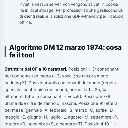
inviati a nessun server, non vengono salvati in cookie
né in local storage. Per professionisti che gestiscono CF
di clienti reali, è la soluzione GDPR-friendly per il calcolo
offline.
Algoritmo DM 12 marzo 1974: cosa
fa il tool
Struttura del CF a 16 caratteri.
Posizioni 1-3: consonanti
del cognome (se meno di 3, vocali; se ancora meno,
padding X). Posizioni 4-6: consonanti del nome (regola
speciale: se 4 o più consonanti, prendi la 1a, 3a, 4a;
altrimenti tutte le consonanti + vocali). Posizioni 7-8:
ultime due cifre dell'anno di nascita. Posizione 9: lettera
del mese (gennaio=A, febbraio=B, marzo=C, aprile=D,
maggio=E, giugno=H, luglio=L, agosto=M, settembre=P,
ottobre=R, novembre=S, dicembre=T). Posizioni 10-11: