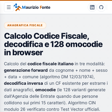
M
aurizio
F
onte
ANAGRAFICA FISCALE
Calcolo Codice Fiscale,
decodifica e 128 omocodie
in browser
Calcolo del
codice fiscale italiano
in tre modalità:
generazione forward
da cognome + nome + sesso
+ data + comune (algoritmo DM 12/03/1974),
decodifica inversa
di un CF esistente per estrarre i
dati anagrafici,
omocodie
(le 128 varianti generate
dall'Agenzia delle Entrate quando due persone
collidono sui primi 15 caratteri). Algoritmo CIN
modulo 26 verificato contro Test Vector ufficiali.