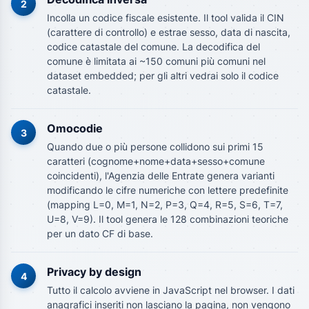
2
Incolla un codice fiscale esistente. Il tool valida il CIN
(carattere di controllo) e estrae sesso, data di nascita,
codice catastale del comune. La decodifica del
comune è limitata ai ~150 comuni più comuni nel
dataset embedded; per gli altri vedrai solo il codice
catastale.
Omocodie
3
Quando due o più persone collidono sui primi 15
caratteri (cognome+nome+data+sesso+comune
coincidenti), l'Agenzia delle Entrate genera varianti
modificando le cifre numeriche con lettere predefinite
(mapping L=0, M=1, N=2, P=3, Q=4, R=5, S=6, T=7,
U=8, V=9). Il tool genera le 128 combinazioni teoriche
per un dato CF di base.
Privacy by design
4
Tutto il calcolo avviene in JavaScript nel browser. I dati
anagrafici inseriti non lasciano la pagina, non vengono