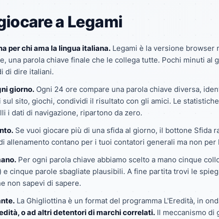
giocare a Legami
a per chi ama la lingua italiana.
Legami è la versione browser no
e, una parola chiave finale che le collega tutte. Pochi minuti al 
di dire italiani.
ni giorno.
Ogni 24 ore compare una parola chiave diversa, identic
 sul sito, giochi, condividi il risultato con gli amici. Le statistic
li i dati di navigazione, ripartono da zero.
nto.
Se vuoi giocare più di una sfida al giorno, il bottone
Sfida 
di allenamento contano per i tuoi contatori generali ma non per la
mano.
Per ogni parola chiave abbiamo scelto a mano cinque colloca
e cinque parole sbagliate plausibili. A fine partita trovi le spi
he non sapevi di sapere.
nte.
La Ghigliottina
è un format del programma
L'Eredità
, in ond
dità, o ad altri detentori di marchi correlati.
Il meccanismo di g