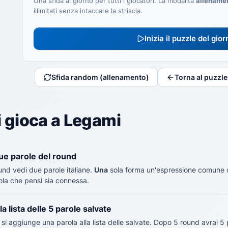
Una sfida al giorno per tutti i giocatori. La modalità
allename
illimitati senza intaccare la striscia.
Inizia il puzzle del gior
Sfida random (allenamento)
Torna al puzzle
 gioca a Legami
due parole del round
und vedi due parole italiane.
Una
sola forma un'espressione comune con
ola che pensi sia connessa.
la lista delle 5 parole salvate
si aggiunge una parola alla lista delle salvate. Dopo 5 round avrai 5 