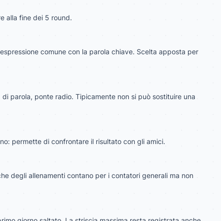
e alla fine dei 5 round.
n'espressione comune con la parola chiave. Scelta apposta per
à di parola
,
ponte radio
. Tipicamente non si può sostituire una
no: permette di confrontare il risultato con gli amici.
he degli allenamenti contano per i contatori generali ma non
 primo giorno saltato. La striscia massima resta registrata anche