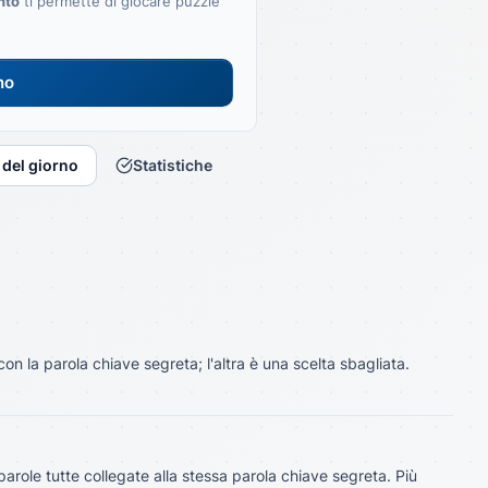
nto
ti permette di giocare puzzle
no
 del giorno
Statistiche
 la parola chiave segreta; l'altra è una scelta sbagliata.
parole tutte collegate alla stessa parola chiave segreta. Più