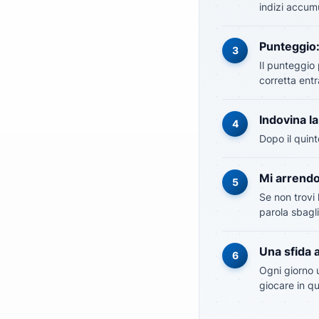
indizi accum
Punteggio:
3
Il punteggio
corretta entr
Indovina la
4
Dopo il quin
Mi arrendo
5
Se non trovi
parola sbagli
Una sfida a
6
Ogni giorno u
giocare in q