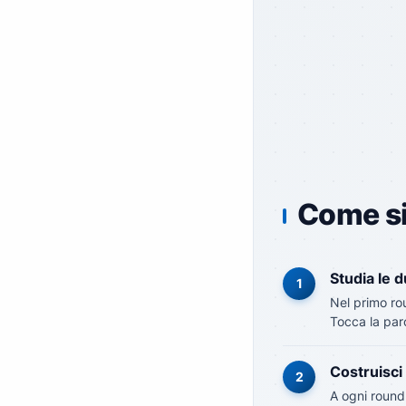
Come si
Studia le 
1
Nel primo ro
Tocca la par
Costruisci 
2
A ogni round 