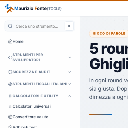
M
aurizio
F
onte
{TOOLS}
Cerca tra gli strumenti
GIOCO DI PAROLE
Home
5 roun
STRUMENTI PER
Ghigl
SVILUPPATORI
SICUREZZA E AUDIT
In ogni round v
STRUMENTI FISCALI ITALIANI
sia giusta. Dop
CALCOLATORI E UTILITY
dimezza a ogni 
Calcolatori universali
Convertitore valute
Adblock test