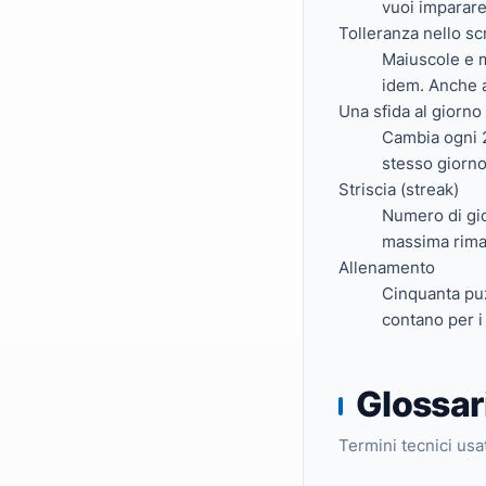
vuoi imparare
Tolleranza nello sc
Maiuscole e m
idem. Anche a
Una sfida al giorno
Cambia ogni 24
stesso giorno
Striscia (streak)
Numero di gior
massima riman
Allenamento
Cinquanta puz
contano per i 
Glossar
Termini tecnici usat