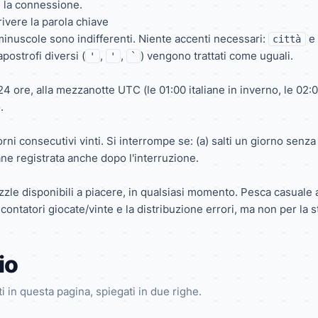
 la connessione.
rivere la parola chiave
inuscole sono indifferenti. Niente accenti necessari:
e
città
postrofi diversi (
,
,
) vengono trattati come uguali.
'
'
`
 ore, alla mezzanotte UTC (le 01:00 italiane in inverno, le 02:00 
.
ni consecutivi vinti. Si interrompe se: (a) salti un giorno senza g
e registrata anche dopo l'interruzione.
zle disponibili a piacere, in qualsiasi momento. Pesca casuale 
contatori giocate/vinte e la distribuzione errori, ma non per la st
io
i in questa pagina, spiegati in due righe.