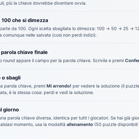
uli, più la chiave dovrebbe diventare ovvia.
 100 che si dimezza
 parte da 100. Ogni scelta sbagliata lo dimezza: 100 → 50 → 25 → 12 
a comunque nelle salvate (così non perdi indizi).
 parola chiave finale
to round appare il campo per la parola chiave. Scrivila e premi
Confe
 o sbagli
 la parola chiave, premi
Mi arrendo!
per vedere la soluzione (il puzz
ata, è la stessa cosa: perdi e vedi la soluzione.
l giorno
na parola chiave diversa, identica per tutti i giocatori. Se hai già gi
ualsiasi momento, usa la modalità
allenamento
(50 puzzle disponibili 