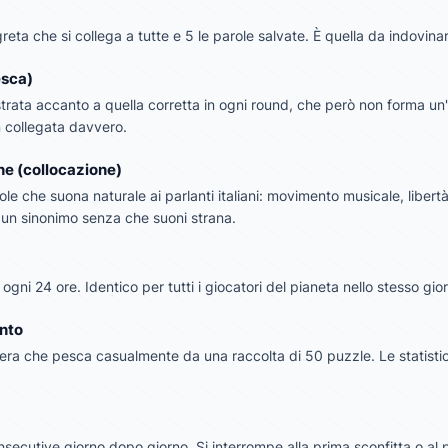
greta che si collega a tutte e 5 le parole salvate. È quella da indovinar
esca)
strata accanto a quella corretta in ogni round, che però non forma u
 collegata davvero.
e (collocazione)
e che suona naturale ai parlanti italiani:
movimento musicale
,
libert
 un sinonimo senza che suoni strana.
gni 24 ore. Identico per tutti i giocatori del pianeta nello stesso gior
nto
iera che pesca casualmente da una raccolta di 50 puzzle. Le statistic
consecutive giorno dopo giorno. Si interrompe alla prima sconfitta o al