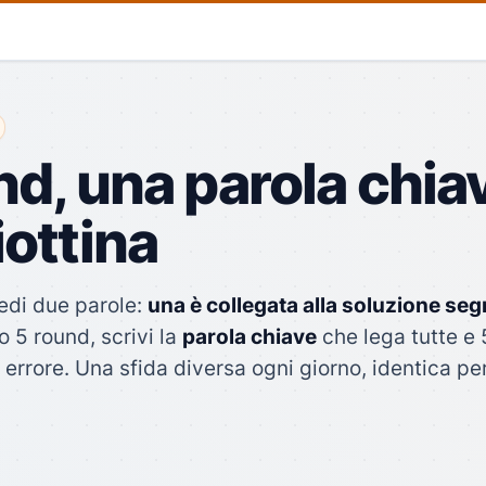
d, una parola chiave
iottina
edi due parole:
una è collegata alla soluzione segre
o 5 round, scrivi la
parola chiave
che lega tutte e 5
errore. Una sfida diversa ogni giorno, identica per t