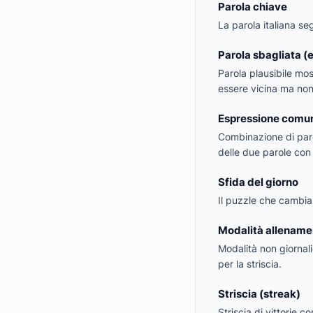
Parola chiave
La parola italiana se
Parola sbagliata (
Parola plausibile mo
essere vicina ma non
Espressione comun
Combinazione di parol
delle due parole con
Sfida del giorno
Il puzzle che cambia o
Modalità allename
Modalità non giornal
per la striscia.
Striscia (streak)
Striscia di vittorie 