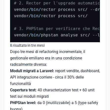
# 2. Rector per l'upgrade automatico PH
vendor
/bin/
rector process src/ --dry-ru
vendor
/bin/
rector process src/         
# 3. PHPStan per verificare che Rector 
vendor
/bin/
phpstan analyse src/ --level
Il risultato in tre mesi
Dopo tre mesi di refactoring incrementale, il
gestionale emiliano era in una condizione
radicalmente diversa:
Moduli migrati a Laravel:
report vendite, dashboard,
API integrazione corriere - circa il 30% delle
funzionalità
Copertura test:
40 characterization test + 60 unit
test sui moduli migrati
PHPStan level:
da 0 (inutilizzabile) a 5 (type safety
buona)