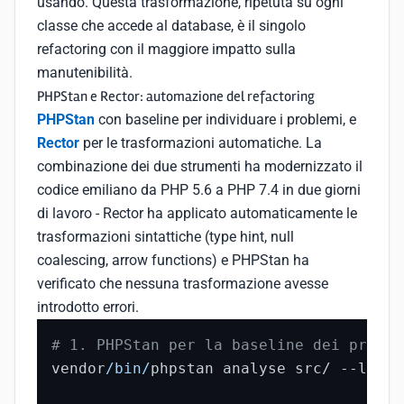
usando. Questa trasformazione, ripetuta su ogni
classe che accede al database, è il singolo
refactoring con il maggiore impatto sulla
manutenibilità.
PHPStan e Rector: automazione del refactoring
PHPStan
con baseline per individuare i problemi, e
Rector
per le trasformazioni automatiche. La
combinazione dei due strumenti ha modernizzato il
codice emiliano da PHP 5.6 a PHP 7.4 in due giorni
di lavoro - Rector ha applicato automaticamente le
trasformazioni sintattiche (type hint, null
coalescing, arrow functions) e PHPStan ha
verificato che nessuna trasformazione avesse
introdotto errori.
# 1. PHPStan per la baseline dei proble
vendor
/bin/
phpstan analyse src/ --level