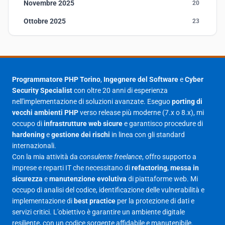
Novembre 2025
20
Ottobre 2025
23
Settembre 2025
23
Agosto 2025
1
Luglio 2025
23
Programmatore PHP Torino
,
Ingegnere del Software
e
Cyber
Security Specialist
con oltre 20 anni di esperienza
Giugno 2025
30
nell'implementazione di soluzioni avanzate. Eseguo
porting di
Maggio 2025
27
vecchi ambienti PHP
verso release più moderne (7.x o 8.x), mi
occupo di
infrastrutture web sicure
e garantisco procedure di
Aprile 2025
16
hardening
e
gestione dei rischi
in linea con gli standard
internazionali.
Marzo 2025
14
Con la mia attività da
consulente freelance
, offro supporto a
Febbraio 2025
17
imprese e reparti IT che necessitano di
refactoring
,
messa in
sicurezza
e
manutenzione evolutiva
di piattaforme web. Mi
Gennaio 2025
23
occupo di analisi del codice, identificazione delle vulnerabilità e
implementazione di
best practice
per la protezione di dati e
Giugno 2023
1
servizi critici. L'obiettivo è garantire un ambiente digitale
Maggio 2023
1
resiliente, con un codice sorgente affidabile e manutenibile.