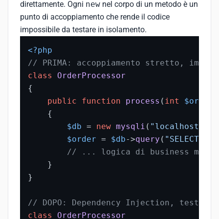
direttamente. Ogni
new
nel corpo di un metodo è un
punto di accoppiamento che rende il codice
impossibile da testare in isolamento.
<?php
// PRIMA: accoppiamento stretto, imposs
class
OrderProcessor
{

public
function
process
(
int
$orderI
{

$db
 = 
new
mysqli
(
"localhost"
, 
"
$order
 = 
$db
->
query
(
"SELECT * F
// ... logica di business mesco
    }

}

// DOPO: Dependency Injection, testabil
class
OrderProcessor