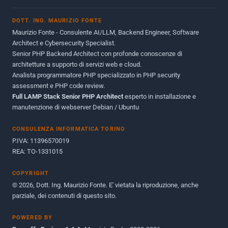
Novembre 2013
1
DOTT. ING. MAURIZIO FONTE
Giugno 2012
2
Maurizio Fonte - Consulente AI/LLM, Backend Engineer, Software
Maggio 2011
1
Architect e Cybersecurity Specialist.
Senior PHP Backend Architect con profonde conoscenze di
Dicembre 2010
1
architetture a supporto di servizi web e cloud.
Analista programmatore PHP specializzato in PHP security
Ottobre 2010
1
assessment e PHP code review.
Full LAMP Stack Senior PHP Architect
Maggio 2010
esperto in installazione e
1
manutenzione di webserver Debian / Ubuntu
Dicembre 2009
3
CONSULENZA INFORMATICA TORINO
Giugno 2009
9
P.IVA: 11396570019
REA: TO-1331015
COPYRIGHT
© 2026, Dott. Ing. Maurizio Fonte. E' vietata la riproduzione, anche
parziale, dei contenuti di questo sito.
POWERED BY