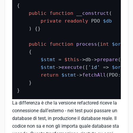
{

public
function
__construct
(
private
readonly
 PDO 
$db
) 
{}

public
function
process
(
int
$orderI
{

$stmt
 = 
$this
->db->
prepare
(
"SEL
$stmt
->
execute
([
'id'
 => 
$orderI
return
$stmt
->
fetchAll
(PDO::
FET
    }

}
La differenza è che la versione refactored riceve la
connessione dall'esterno - nei test puoi passare un
database di test, in produzione il database reale. Il
codice non sa e non gli importa quale database sta