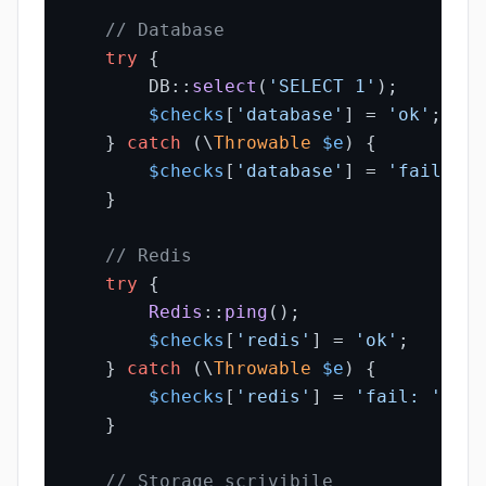
// Database
try
 {

        DB::
select
(
'SELECT 1'
);

$checks
[
'database'
] = 
'ok'
;

    } 
catch
 (\
Throwable
$e
) {

$checks
[
'database'
] = 
'fail: '
 
    }

// Redis
try
 {

Redis
::
ping
();

$checks
[
'redis'
] = 
'ok'
;

    } 
catch
 (\
Throwable
$e
) {

$checks
[
'redis'
] = 
'fail: '
 . 
$
    }

// Storage scrivibile