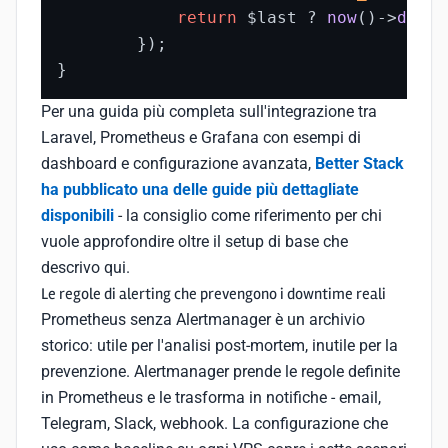
return
 $last ? 
now
()
->
diffI
        });

}
Per una guida più completa sull'integrazione tra
Laravel, Prometheus e Grafana con esempi di
dashboard e configurazione avanzata,
Better Stack
ha pubblicato una delle guide più dettagliate
disponibili
- la consiglio come riferimento per chi
vuole approfondire oltre il setup di base che
descrivo qui.
Le regole di alerting che prevengono i downtime reali
Prometheus senza Alertmanager è un archivio
storico: utile per l'analisi post-mortem, inutile per la
prevenzione. Alertmanager prende le regole definite
in Prometheus e le trasforma in notifiche - email,
Telegram, Slack, webhook. La configurazione che