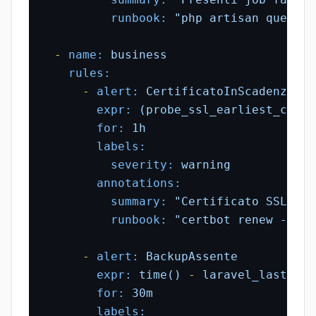
runbook:
"php artisan queue:f
-
name:
business
rules:
-
alert:
CertificatoInScadenza
expr:
(probe_ssl_earliest_cert_
for:
1h
labels:
severity:
warning
annotations:
summary:
"Certificato SSL sca
runbook:
"certbot renew --dry
-
alert:
BackupAssente
expr:
time()
-
laravel_last_bac
for:
30m
labels: