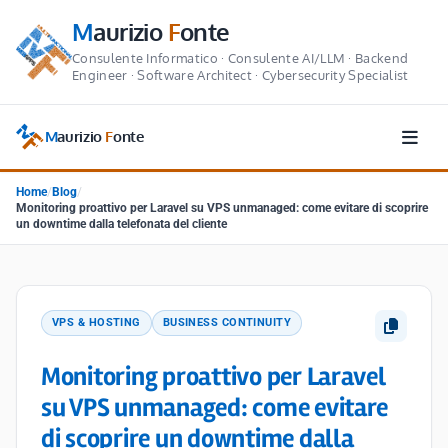
M
aurizio
F
onte
Consulente Informatico · Consulente AI/LLM · Backend
Engineer · Software Architect · Cybersecurity Specialist
M
aurizio
F
onte
Home
/
Blog
/
Monitoring proattivo per Laravel su VPS unmanaged: come evitare di scoprire
un downtime dalla telefonata del cliente
VPS & HOSTING
BUSINESS CONTINUITY
Monitoring proattivo per Laravel
su VPS unmanaged: come evitare
di scoprire un downtime dalla