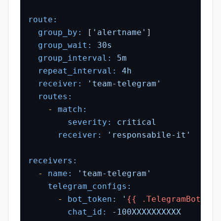
route:
group_by:
 [
'alertname'
]

group_wait:
30s
group_interval:
5m
repeat_interval:
4h
receiver:
'team-telegram'
routes:
-
match:
severity:
critical
receiver:
'responsabile-it'
receivers:
-
name:
'team-telegram'
telegram_configs:
-
bot_token:
'
{{ .TelegramBotToke
chat_id:
-100XXXXXXXXXX