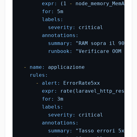
expr:
(1
-
node_memory_MemAvail
for:
5m
labels:
severity:
critical
annotations:
summary:
"RAM sopra il 90% da
runbook:
"Verificare OOM kill
-
name:
applicazione
rules:
-
alert:
ErrorRate5xx
expr:
rate(laravel_http_respons
for:
3m
labels:
severity:
critical
annotations:
summary:
"Tasso errori 5xx so