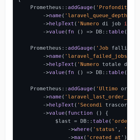
    Prometheus::
addGauge
(
'Profondit
à co
->
name
(
'laravel_queue_depth
')

->
helpText
(
'Numero
 di job 
in
 at
->
value
(
fn
 () => DB::
table
(
'job
    Prometheus::
addGauge
(
'Job
 falliti')

->
name
(
'laravel_failed_jobs_tot
->
helpText
(
'Numero
 totale di jo
->
value
(
fn
 () => DB::
table
(
'fai
    Prometheus::
addGauge
(
'Ultimo
 ordine
->
name
(
'laravel_last_order_seco
->
helpText
(
'Secondi
 trascorsi d
->
value
(
function
 () {

            $last = DB::
table
(
'orders
')

->
where
(
'status
', 
'comp
->
max
(
'created_at
');
