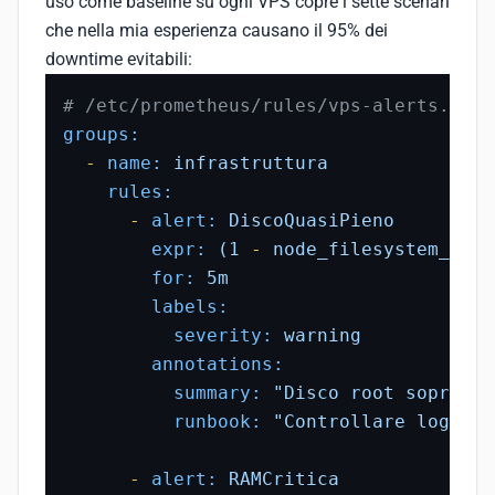
uso come baseline su ogni VPS copre i sette scenari
che nella mia esperienza causano il 95% dei
downtime evitabili:
# /etc/prometheus/rules/vps-alerts.yml
groups:
-
name:
infrastruttura
rules:
-
alert:
DiscoQuasiPieno
expr:
(1
-
node_filesystem_avai
for:
5m
labels:
severity:
warning
annotations:
summary:
"Disco root sopra l'
runbook:
"Controllare log rot
-
alert:
RAMCritica