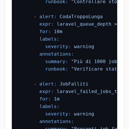
runbook:
"Controllare storage
-
alert:
CodaTroppoLunga
expr:
laravel_queue_depth
>
100
for:
10m
labels:
severity:
warning
annotations:
summary:
"Più di 1000 job in 
runbook:
"Verificare stato Ho
-
alert:
JobFalliti
expr:
laravel_failed_jobs_total
for:
1m
labels:
severity:
warning
annotations:
summary:
"Presenti job fallit