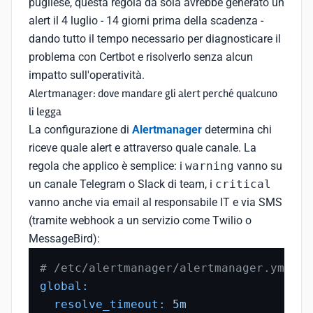
pugliese, questa regola da sola avrebbe generato un
alert il 4 luglio - 14 giorni prima della scadenza -
dando tutto il tempo necessario per diagnosticare il
problema con Certbot e risolverlo senza alcun
impatto sull'operatività.
Alertmanager: dove mandare gli alert perché qualcuno
li legga
La configurazione di
Alertmanager
determina chi
riceve quale alert e attraverso quale canale. La
regola che applico è semplice: i
warning
vanno su
un canale Telegram o Slack di team, i
critical
vanno anche via email al responsabile IT e via SMS
(tramite webhook a un servizio come Twilio o
MessageBird):
# /etc/alertmanager/alertmanager.yml
global:
resolve_timeout:
5m