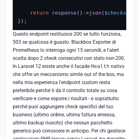
return
response
()->
json
(
$checks
, 
$a
});
Questo endpoint restituisce 200 se tutto funziona,
503 se qualcosa è guasto. Blackbox Exporter di
Prometheus lo interroga ogni 15 secondi, e l'alert
scatta dopo 2 check consecutivi con stato non-200.
In Laravel 12 esiste anche il facade
Health
nativo
che offre un meccanismo simile out of the box, ma
nella mia esperienza l'endpoint custom resta
preferibile perché ti dà il controllo totale su cosa
verificare e come esporre i risultati - e soprattutto
perché puoi aggiungere check specifici del tuo
business (ultimo ordine, ultima fattura emessa,
ultimo backup riuscito) che nessun pacchetto
generico può conoscere in anticipo. Per chi gestisce
applicazioni PHP legacy senza Laravel, ho descritto