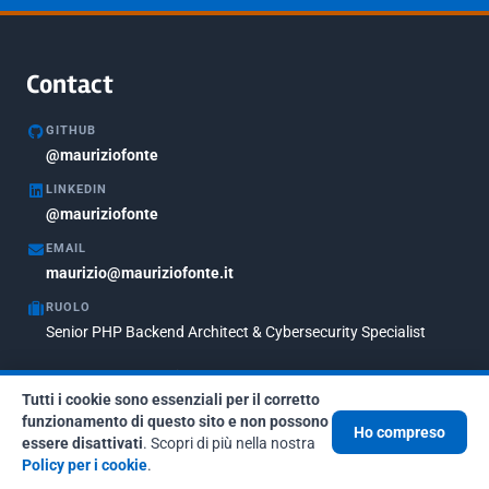
Gennaio 2021
2
Agosto 2020
1
Contact
Marzo 2020
1
GITHUB
Marzo 2018
@mauriziofonte
5
LINKEDIN
Febbraio 2018
3
@mauriziofonte
Maggio 2017
5
EMAIL
Marzo 2017
maurizio@mauriziofonte.it
1
RUOLO
Luglio 2016
2
Senior PHP Backend Architect & Cybersecurity Specialist
Marzo 2016
1
MADE WITH
IN
BY
Febbraio 2016
2
Tutti i cookie sono essenziali per il corretto
funzionamento di questo sito e non possono
Marzo 2015
2
Ho compreso
About
essere disattivati
. Scopri di più nella nostra
Policy per i cookie
.
Novembre 2013
1