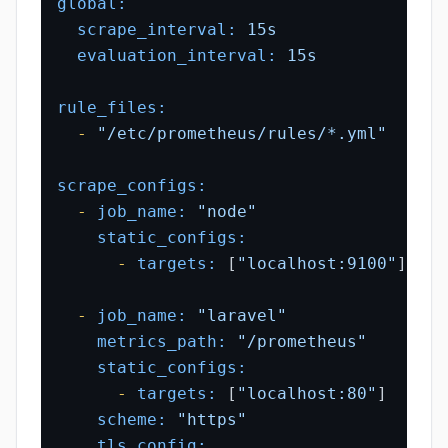
global:
scrape_interval:
15s
evaluation_interval:
15s
rule_files:
-
"/etc/prometheus/rules/*.yml"
scrape_configs:
-
job_name:
"node"
static_configs:
-
targets:
 [
"localhost:9100"
]

-
job_name:
"laravel"
metrics_path:
"/prometheus"
static_configs:
-
targets:
 [
"localhost:80"
]

scheme:
"https"
tls_config: