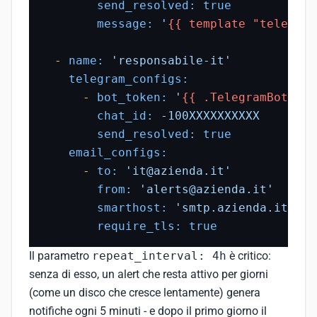
send_resolved:
true
message:
'
{{ template "telegram
-
name:
'responsabile-it'
telegram_configs:
-
bot_token:
'
{{ .TelegramBotToke
chat_id:
-100XXXXXXXXXX
send_resolved:
true
email_configs:
-
to:
'it@azienda.it'
from:
'alerts@azienda.it'
smarthost:
'smtp.azienda.it:587
require_tls:
true
Il parametro
repeat_interval: 4h
è critico:
senza di esso, un alert che resta attivo per giorni
(come un disco che cresce lentamente) genera
notifiche ogni 5 minuti - e dopo il primo giorno il