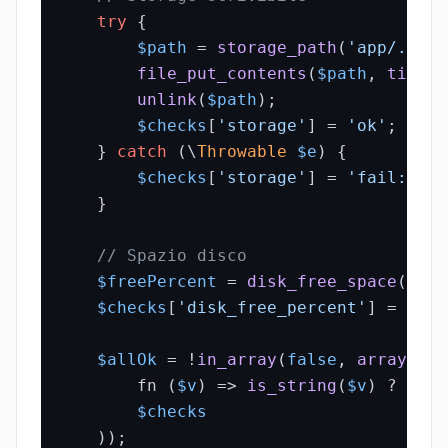
try
 {

$path
 = 
storage_path
(
'app/.heal
file_put_contents
(
$path
, 
time
()
unlink
(
$path
);

$checks
[
'storage'
] = 
'ok'
;

    } 
catch
 (\
Throwable
$e
) {

$checks
[
'storage'
] = 
'fail: '
 .
    }

// Spazio disco
$freePercent
 = 
disk_free_space
(
'/'
)
$checks
[
'disk_free_percent'
] = 
roun
$allOk
 = !
in_array
(
false
, 
array_map
        fn (
$v
) => 
is_string
(
$v
) ? !
str
$checks
    ));
