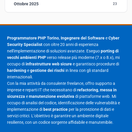
Ottobre 2025
23
Settembre 2025
23
Agosto 2025
1
Luglio 2025
23
Programmatore PHP Torino
,
Ingegnere del Software
e
Cyber
Security Specialist
con oltre 20 anni di esperienza
Giugno 2025
30
nell'implementazione di soluzioni avanzate. Eseguo
porting di
Maggio 2025
27
vecchi ambienti PHP
verso release più moderne (7.x o 8.x), mi
occupo di
infrastrutture web sicure
e garantisco procedure di
Aprile 2025
16
hardening
e
gestione dei rischi
in linea con gli standard
internazionali.
Marzo 2025
14
Con la mia attività da
consulente freelance
, offro supporto a
Febbraio 2025
17
imprese e reparti IT che necessitano di
refactoring
,
messa in
sicurezza
e
manutenzione evolutiva
di piattaforme web. Mi
Gennaio 2025
23
occupo di analisi del codice, identificazione delle vulnerabilità e
implementazione di
best practice
per la protezione di dati e
Giugno 2023
1
servizi critici. L'obiettivo è garantire un ambiente digitale
Maggio 2023
1
resiliente, con un codice sorgente affidabile e manutenibile.
Agosto 2022
1