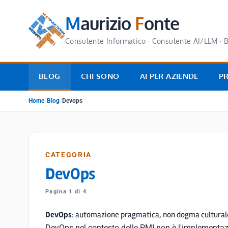
M
aurizio
F
onte
Consulente Informatico · Consulente AI/LLM · B
BLOG
CHI SONO
AI PER AZIENDE
P
Home
/
Blog
/
Devops
CATEGORIA
DevOps
Pagina 1 di 4
DevOps
: automazione pragmatica, non dogma cultural
DevOps nel contesto delle PMI non è l'implementaz