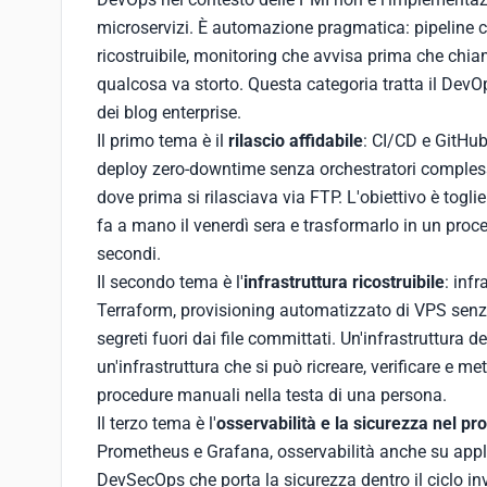
microservizi. È automazione pragmatica: pipeline c
ricostruibile, monitoring che avvisa prima che chiam
qualcosa va storto. Questa categoria tratta il DevO
dei blog enterprise.
Il primo tema è il
rilascio affidabile
: CI/CD e GitHub
deploy zero-downtime senza orchestratori complessi,
dove prima si rilasciava via FTP. L'obiettivo è toglie
fa a mano il venerdì sera e trasformarlo in un proces
secondi.
Il secondo tema è l'
infrastruttura ricostruibile
: inf
Terraform, provisioning automatizzato di VPS senz
segreti fuori dai file committati. Un'infrastruttura des
un'infrastruttura che si può ricreare, verificare e me
procedure manuali nella testa di una persona.
Il terzo tema è l'
osservabilità e la sicurezza nel pr
Prometheus e Grafana, osservabilità anche su applic
DevSecOps che porta la sicurezza dentro il ciclo in