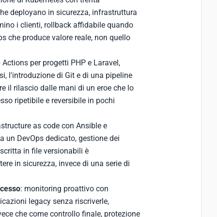
he deployano in sicurezza, infrastruttura
ino i clienti, rollback affidabile quando
ps che produce valore reale, non quello
 Actions per progetti PHP e Laravel,
 l'introduzione di Git e di una pipeline
re il rilascio dalle mani di un eroe che lo
so ripetibile e reversibile in pochi
rastructure as code con Ansible e
a un DevOps dedicato, gestione dei
critta in file versionabili è
ttere in sicurezza, invece di una serie di
ocesso
: monitoring proattivo con
azioni legacy senza riscriverle,
vece che come controllo finale, protezione