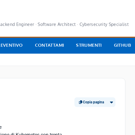
ackend Engineer · Software Architect · Cybersecurity Specialist
REVENTIVO
CONTATTAMI
STRUMENTI
GITHUB
Copia pagina
e
ione di Kubernetes con trenta