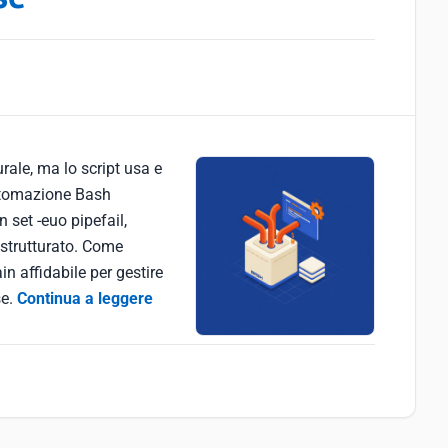
rale, ma lo script usa e
automazione Bash
n set -euo pipefail,
g strutturato. Come
in affidabile per gestire
se.
Continua a leggere