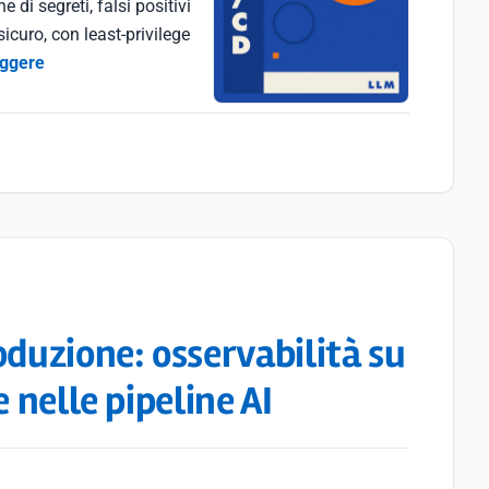
 di segreti, falsi positivi
icuro, con least-privilege
eggere
oduzione: osservabilità su
 nelle pipeline AI