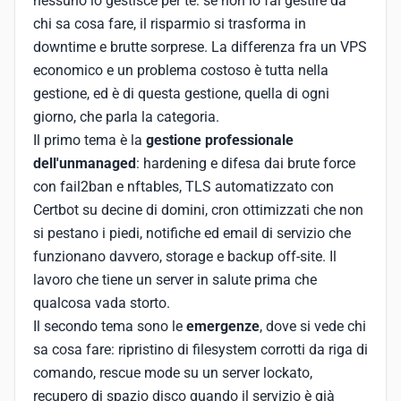
nessuno lo gestisce per te: se non lo fai gestire da
chi sa cosa fare, il risparmio si trasforma in
downtime e brutte sorprese. La differenza fra un VPS
economico e un problema costoso è tutta nella
gestione, ed è di questa gestione, quella di ogni
giorno, che parla la categoria.
Il primo tema è la
gestione professionale
dell'unmanaged
: hardening e difesa dai brute force
con fail2ban e nftables, TLS automatizzato con
Certbot su decine di domini, cron ottimizzati che non
si pestano i piedi, notifiche ed email di servizio che
funzionano davvero, storage e backup off-site. Il
lavoro che tiene un server in salute prima che
qualcosa vada storto.
Il secondo tema sono le
emergenze
, dove si vede chi
sa cosa fare: ripristino di filesystem corrotti da riga di
comando, rescue mode su un server lockato,
recupero di spazio disco quando il servizio è già