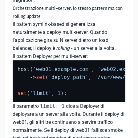
migration.
Orchestrazione multi-server: lo stesso pattern ma con
rolling update
Il pattern symlink-based si generalizza
naturalmente a deploy multi-server. Quando
l'applicazione gira su N server dietro un load
balancer, il deploy è
rolling
- un server alla volta.
Il pattern Deployer per multi-server:
host(
'web01.example.com'
, 
'web02.exampl
    ->
set
(
'deploy_path'
, 
'/var/www/myap
set
(
'limit'
, 
1
);
Il parametro
limit: 1
dice a Deployer di
deployare a un server alla volta. Durante il deploy di
web01, gli altri tre continuano a servire traffico
normalmente. Se il deploy di web01 fallisce smoke