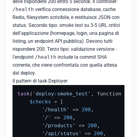
deve rispondere 200 entro 5 secondi. Il controller
/health
verifica connessione database, cache
Redis, filesystem scrivibile, e restituisce JSON con
status. Secondo tipo:
smoke test
su 3-5 URL critici
dell'applicazione (homepage, login, una pagina di
listing, un endpoint API pubblica). Devono tutti
rispondere 200. Terzo tipo:
validazione versione
-
l'endpoint
/health
include la commit SHA
corrente, che viene confrontata con quella attesa
dal deploy.
Il pattern di task Deployer:
task
(
'deploy:smoke_test'
, function () {

$checks
 = [

'/health'
 => 
200
,

'/'
 => 
200
,

'/products'
 => 
200
,

'/api/status'
 => 
200
,
