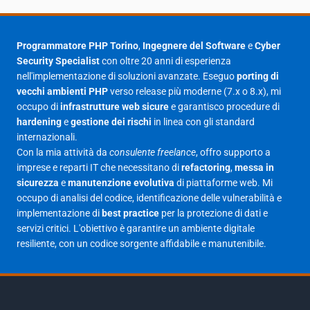
Agosto 2025
1
Luglio 2025
23
Programmatore PHP Torino
,
Ingegnere del Software
e
Cyber
Security Specialist
con oltre 20 anni di esperienza
Giugno 2025
30
nell'implementazione di soluzioni avanzate. Eseguo
porting di
Maggio 2025
27
vecchi ambienti PHP
verso release più moderne (7.x o 8.x), mi
occupo di
infrastrutture web sicure
e garantisco procedure di
Aprile 2025
16
hardening
e
gestione dei rischi
in linea con gli standard
internazionali.
Marzo 2025
14
Con la mia attività da
consulente freelance
, offro supporto a
Febbraio 2025
17
imprese e reparti IT che necessitano di
refactoring
,
messa in
sicurezza
e
manutenzione evolutiva
di piattaforme web. Mi
Gennaio 2025
23
occupo di analisi del codice, identificazione delle vulnerabilità e
implementazione di
best practice
per la protezione di dati e
Giugno 2023
1
servizi critici. L'obiettivo è garantire un ambiente digitale
Maggio 2023
1
resiliente, con un codice sorgente affidabile e manutenibile.
Agosto 2022
1
Gennaio 2021
2