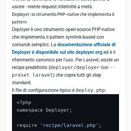
uscire - niente request interrotte a metà.
Deployer: lo strumento PHP-native che implementa il
pattern
Deployer
è uno strumento open-source PHP-native
che implementa il pattern symlink-based con
comandi semplici. La
documentazione ufficiale di
Deployer è disponibile sul sito deployer.org
ed è il
riferimento canonico per l'uso. Per Laravel, esiste un
recipe predefinito (
deployer/deployer
con
--
preset laravel
) che copre tutti gli step
standard.
Il file di configurazione tipico è
deploy.php
:
<?php

namespace Deployer;

require 
'recipe/laravel.php'
;
