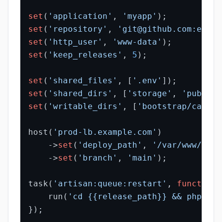
set
(
'application'
, 
'myapp'
set
(
'repository'
, 
'git@github.com:examp
set
(
'http_user'
, 
'www-data'
set
(
'keep_releases'
, 
5
);

set
(
'shared_files'
, [
'.env'
set
(
'shared_dirs'
, [
'storage'
, 
'public/
set
(
'writable_dirs'
, [
'bootstrap/cache'
host(
'prod-lb.example.com'
)

    ->
set
(
'deploy_path'
, 
'/var/www/myap
    ->
set
(
'branch'
, 
'main'
);

task(
'artisan:queue:restart'
, 
function
 
    run(
'cd {{release_path}} && php art
});
