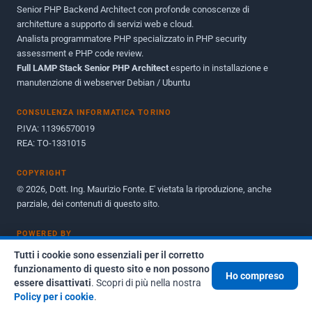
Senior PHP Backend Architect con profonde conoscenze di
Dicembre 2010
1
architetture a supporto di servizi web e cloud.
Analista programmatore PHP specializzato in PHP security
Ottobre 2010
1
assessment e PHP code review.
Full LAMP Stack Senior PHP Architect
Maggio 2010
esperto in installazione e
1
manutenzione di webserver Debian / Ubuntu
Dicembre 2009
3
CONSULENZA INFORMATICA TORINO
Giugno 2009
9
P.IVA: 11396570019
REA: TO-1331015
COPYRIGHT
© 2026, Dott. Ing. Maurizio Fonte. E' vietata la riproduzione, anche
parziale, dei contenuti di questo sito.
POWERED BY
Emmeffe Engine v1.4.4
· Maurizio Fonte, 2008-2026
Tutti i cookie sono essenziali per il corretto
WAE Core
· Maurizio Fonte, 2011-2026
funzionamento di questo sito e non possono
Ho compreso
essere disattivati
. Scopri di più nella nostra
Cookie Policy:
tutti i cookie sono essenziali per il corretto funzionamento
Policy per i cookie
.
di questo sito e non possono essere disattivati. Scopri di più nella nostra