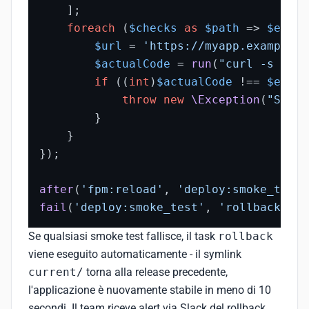
    ];

foreach
 (
$checks
as
$path
 => 
$expec
$url
 = 
'https://myapp.example.c
$actualCode
 = 
run
(
"curl -s -o /
if
 ((
int
)
$actualCode
 !== 
$expec
throw
new
\Exception
(
"Smoke
        }

    }

});

after
(
'fpm:reload'
, 
'deploy:smoke_test'
fail
(
'deploy:smoke_test'
, 
'rollback'
);
Se qualsiasi smoke test fallisce, il task
rollback
viene eseguito automaticamente - il symlink
current/
torna alla release precedente,
l'applicazione è nuovamente stabile in meno di 10
secondi. Il team riceve alert via Slack del rollback