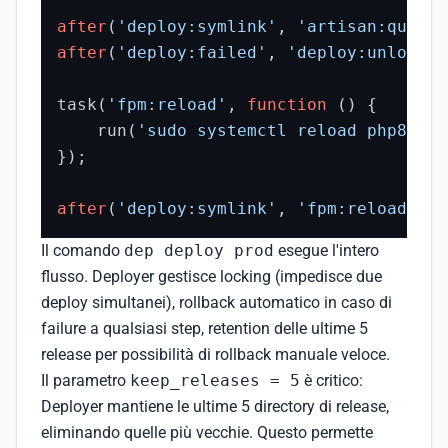
after
(
'deploy:symlink'
, 
'artisan:queue:
after
(
'deploy:failed'
, 
'deploy:unlock'
)
task(
'fpm:reload'
, 
function
 () {

    run(
'sudo systemctl reload php8.3-f
});

after
(
'deploy:symlink'
, 
'fpm:reload'
);
Il comando
dep deploy prod
esegue l'intero
flusso. Deployer gestisce locking (impedisce due
deploy simultanei), rollback automatico in caso di
failure a qualsiasi step, retention delle ultime 5
release per possibilità di rollback manuale veloce.
Il parametro
keep_releases = 5
è critico:
Deployer mantiene le ultime 5 directory di release,
eliminando quelle più vecchie. Questo permette