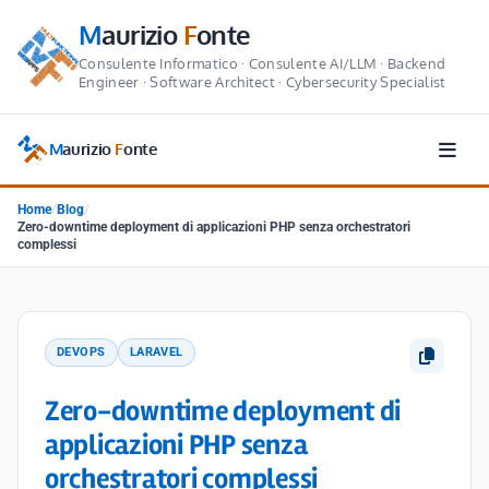
M
aurizio
F
onte
Consulente Informatico · Consulente AI/LLM · Backend
Engineer · Software Architect · Cybersecurity Specialist
M
aurizio
F
onte
Home
/
Blog
/
Zero-downtime deployment di applicazioni PHP senza orchestratori
complessi
DEVOPS
LARAVEL
Zero-downtime deployment di
applicazioni PHP senza
orchestratori complessi