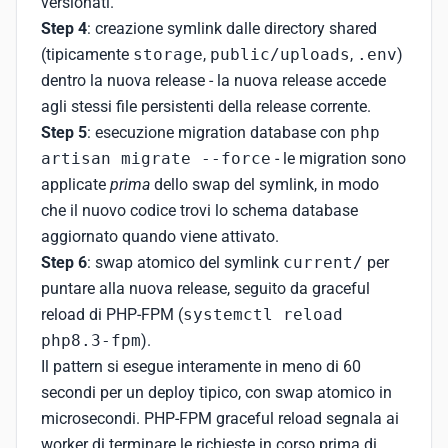
versionati.
Step 4
: creazione symlink dalle directory shared
(tipicamente
storage
,
public/uploads
,
.env
)
dentro la nuova release - la nuova release accede
agli stessi file persistenti della release corrente.
Step 5
: esecuzione migration database con
php
artisan migrate --force
- le migration sono
applicate
prima
dello swap del symlink, in modo
che il nuovo codice trovi lo schema database
aggiornato quando viene attivato.
Step 6
: swap atomico del symlink
current/
per
puntare alla nuova release, seguito da graceful
reload di PHP-FPM (
systemctl reload
php8.3-fpm
).
Il pattern si esegue interamente in meno di 60
secondi per un deploy tipico, con swap atomico in
microsecondi. PHP-FPM graceful reload segnala ai
worker di terminare le richieste in corso prima di