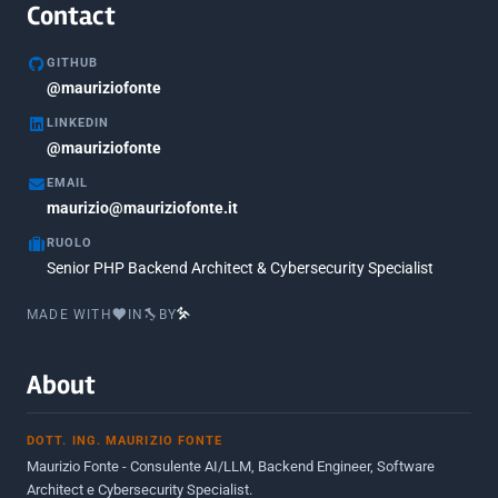
Agosto 2020
1
Contact
Marzo 2020
1
GITHUB
Marzo 2018
@mauriziofonte
5
LINKEDIN
Febbraio 2018
3
@mauriziofonte
Maggio 2017
5
EMAIL
Marzo 2017
maurizio@mauriziofonte.it
1
RUOLO
Luglio 2016
2
Senior PHP Backend Architect & Cybersecurity Specialist
Marzo 2016
1
MADE WITH
IN
BY
Febbraio 2016
2
Marzo 2015
2
About
Novembre 2013
1
DOTT. ING. MAURIZIO FONTE
Giugno 2012
2
Maurizio Fonte - Consulente AI/LLM, Backend Engineer, Software
Maggio 2011
1
Architect e Cybersecurity Specialist.