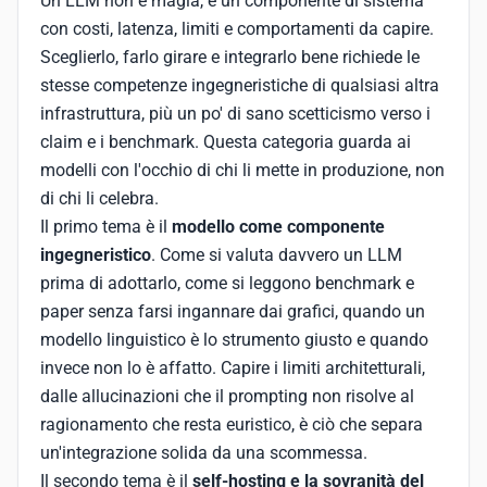
Un LLM non è magia, è un componente di sistema
con costi, latenza, limiti e comportamenti da capire.
Sceglierlo, farlo girare e integrarlo bene richiede le
stesse competenze ingegneristiche di qualsiasi altra
infrastruttura, più un po' di sano scetticismo verso i
claim e i benchmark. Questa categoria guarda ai
modelli con l'occhio di chi li mette in produzione, non
di chi li celebra.
Il primo tema è il
modello come componente
ingegneristico
. Come si valuta davvero un LLM
prima di adottarlo, come si leggono benchmark e
paper senza farsi ingannare dai grafici, quando un
modello linguistico è lo strumento giusto e quando
invece non lo è affatto. Capire i limiti architetturali,
dalle allucinazioni che il prompting non risolve al
ragionamento che resta euristico, è ciò che separa
un'integrazione solida da una scommessa.
Il secondo tema è il
self-hosting e la sovranità del