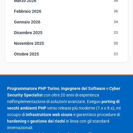
Marzo 2026
36
Febbraio 2026
36
Gennaio 2026
34
Dicembre 2025
23
Novembre 2025
20
Ottobre 2025
23
Settembre 2025
23
Agosto 2025
1
Luglio 2025
23
Programmatore PHP Torino
,
Ingegnere del Software
e
Cyber
Security Specialist
con oltre 20 anni di esperienza
Giugno 2025
30
nell'implementazione di soluzioni avanzate. Eseguo
porting di
Maggio 2025
27
vecchi ambienti PHP
verso release più moderne (7.x o 8.x), mi
occupo di
infrastrutture web sicure
e garantisco procedure di
Aprile 2025
16
hardening
e
gestione dei rischi
in linea con gli standard
internazionali.
Marzo 2025
14