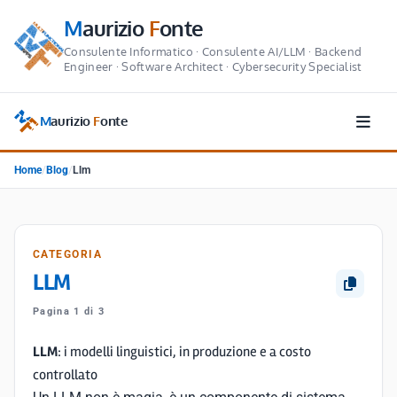
M
aurizio
F
onte
Consulente Informatico · Consulente AI/LLM · Backend
Engineer · Software Architect · Cybersecurity Specialist
M
aurizio
F
onte
Home
/
Blog
/
Llm
CATEGORIA
LLM
Pagina 1 di 3
LLM
: i modelli linguistici, in produzione e a costo
controllato