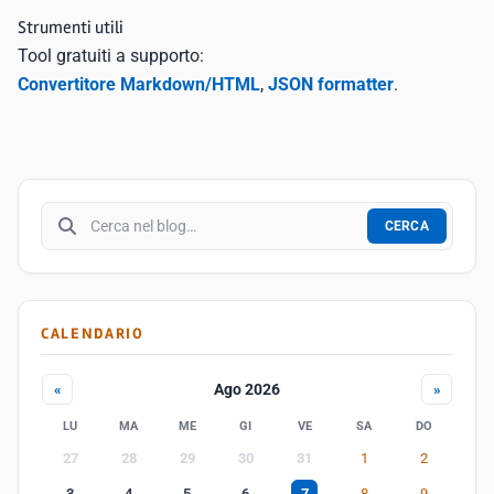
Strumenti utili
Tool gratuiti a supporto:
Convertitore Markdown/HTML
,
JSON formatter
.
Cerca nel blog
CERCA
CALENDARIO
Ago 2026
«
»
LU
MA
ME
GI
VE
SA
DO
27
28
29
30
31
1
2
3
4
5
6
7
8
9