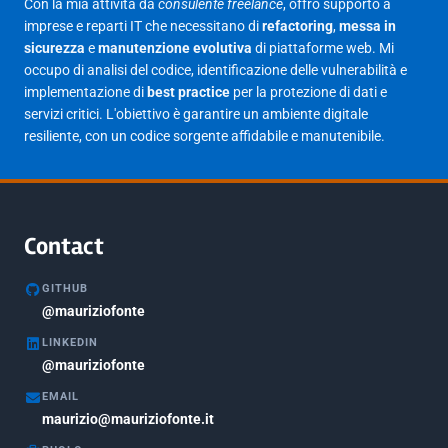
Con la mia attività da
consulente freelance
, offro supporto a
Febbraio 2025
17
imprese e reparti IT che necessitano di
refactoring
,
messa in
sicurezza
e
manutenzione evolutiva
di piattaforme web. Mi
Gennaio 2025
23
occupo di analisi del codice, identificazione delle vulnerabilità e
implementazione di
best practice
per la protezione di dati e
Giugno 2023
1
servizi critici. L'obiettivo è garantire un ambiente digitale
Maggio 2023
1
resiliente, con un codice sorgente affidabile e manutenibile.
Agosto 2022
1
Gennaio 2021
2
Agosto 2020
1
Contact
Marzo 2020
1
GITHUB
Marzo 2018
@mauriziofonte
5
LINKEDIN
Febbraio 2018
3
@mauriziofonte
Maggio 2017
5
EMAIL
Marzo 2017
maurizio@mauriziofonte.it
1