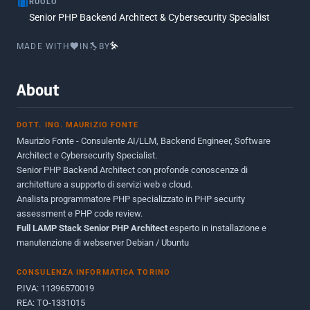
RUOLO
Luglio 2016
2
Senior PHP Backend Architect & Cybersecurity Specialist
Marzo 2016
1
MADE WITH
IN
BY
Febbraio 2016
2
Marzo 2015
2
About
Novembre 2013
1
DOTT. ING. MAURIZIO FONTE
Giugno 2012
2
Maurizio Fonte - Consulente AI/LLM, Backend Engineer, Software
Maggio 2011
1
Architect e Cybersecurity Specialist.
Senior PHP Backend Architect con profonde conoscenze di
Dicembre 2010
1
architetture a supporto di servizi web e cloud.
Analista programmatore PHP specializzato in PHP security
Ottobre 2010
1
assessment e PHP code review.
Full LAMP Stack Senior PHP Architect
Maggio 2010
esperto in installazione e
1
manutenzione di webserver Debian / Ubuntu
Dicembre 2009
3
CONSULENZA INFORMATICA TORINO
Giugno 2009
9
P.IVA: 11396570019
REA: TO-1331015