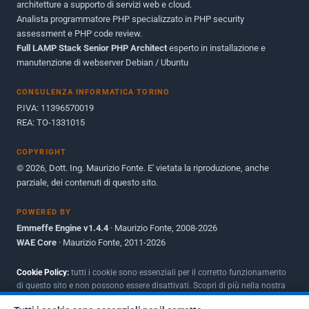
architetture a supporto di servizi web e cloud.
Analista programmatore PHP specializzato in PHP security
Ottobre 2010
1
assessment e PHP code review.
Full LAMP Stack Senior PHP Architect
Maggio 2010
esperto in installazione e
1
manutenzione di webserver Debian / Ubuntu
Dicembre 2009
3
CONSULENZA INFORMATICA TORINO
Giugno 2009
9
P.IVA: 11396570019
REA: TO-1331015
COPYRIGHT
© 2026, Dott. Ing. Maurizio Fonte. E' vietata la riproduzione, anche
parziale, dei contenuti di questo sito.
POWERED BY
Emmeffe Engine v1.4.4
· Maurizio Fonte, 2008-2026
WAE Core
· Maurizio Fonte, 2011-2026
Cookie Policy:
tutti i cookie sono essenziali per il corretto funzionamento
di questo sito e non possono essere disattivati. Scopri di più nella nostra
Policy per i cookie
.