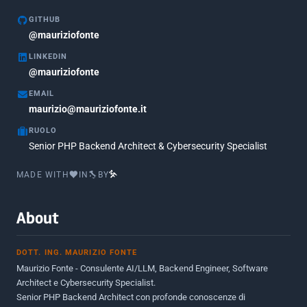
Marzo 2020
1
GITHUB
Marzo 2018
@mauriziofonte
5
LINKEDIN
Febbraio 2018
3
@mauriziofonte
Maggio 2017
5
EMAIL
Marzo 2017
maurizio@mauriziofonte.it
1
RUOLO
Luglio 2016
2
Senior PHP Backend Architect & Cybersecurity Specialist
Marzo 2016
1
MADE WITH
IN
BY
Febbraio 2016
2
Marzo 2015
2
About
Novembre 2013
1
DOTT. ING. MAURIZIO FONTE
Giugno 2012
2
Maurizio Fonte - Consulente AI/LLM, Backend Engineer, Software
Maggio 2011
1
Architect e Cybersecurity Specialist.
Senior PHP Backend Architect con profonde conoscenze di
Dicembre 2010
1