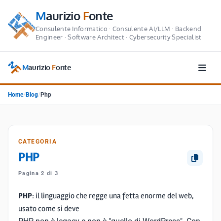
M
aurizio
F
onte
Consulente Informatico · Consulente AI/LLM · Backend
Engineer · Software Architect · Cybersecurity Specialist
M
aurizio
F
onte
Home
/
Blog
/
Php
CATEGORIA
PHP
Pagina 2 di 3
PHP
: il linguaggio che regge una fetta enorme del web,
usato come si deve