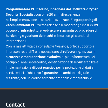
Luglio 2025
23
Programmatore PHP Torino
,
Ingegnere del Software
e
Cyber
Security Specialist
con oltre 20 anni di esperienza
Giugno 2025
30
nell'implementazione di soluzioni avanzate. Eseguo
porting di
Maggio 2025
27
vecchi ambienti PHP
verso release più moderne (7.x o 8.x), mi
occupo di
infrastrutture web sicure
e garantisco procedure di
Aprile 2025
16
hardening
e
gestione dei rischi
in linea con gli standard
internazionali.
Marzo 2025
14
Con la mia attività da
consulente freelance
, offro supporto a
Febbraio 2025
17
imprese e reparti IT che necessitano di
refactoring
,
messa in
sicurezza
e
manutenzione evolutiva
di piattaforme web. Mi
Gennaio 2025
23
occupo di analisi del codice, identificazione delle vulnerabilità e
implementazione di
best practice
per la protezione di dati e
Giugno 2023
1
servizi critici. L'obiettivo è garantire un ambiente digitale
Maggio 2023
1
resiliente, con un codice sorgente affidabile e manutenibile.
Agosto 2022
1
Gennaio 2021
2
Agosto 2020
1
Contact