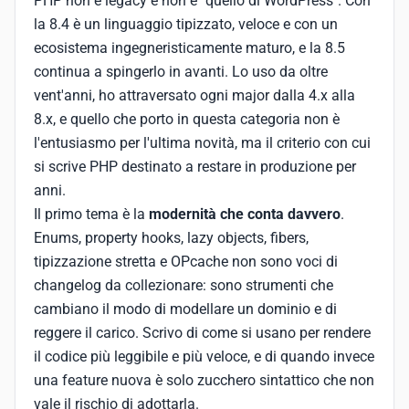
PHP non è legacy e non è "quello di WordPress". Con
la 8.4 è un linguaggio tipizzato, veloce e con un
ecosistema ingegneristicamente maturo, e la 8.5
continua a spingerlo in avanti. Lo uso da oltre
vent'anni, ho attraversato ogni major dalla 4.x alla
8.x, e quello che porto in questa categoria non è
l'entusiasmo per l'ultima novità, ma il criterio con cui
si scrive PHP destinato a restare in produzione per
anni.
Il primo tema è la
modernità che conta davvero
.
Enums, property hooks, lazy objects, fibers,
tipizzazione stretta e OPcache non sono voci di
changelog da collezionare: sono strumenti che
cambiano il modo di modellare un dominio e di
reggere il carico. Scrivo di come si usano per rendere
il codice più leggibile e più veloce, e di quando invece
una feature nuova è solo zucchero sintattico che non
vale il rischio di adottarla.