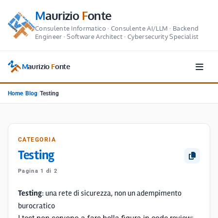
M
aurizio
F
onte
Consulente Informatico · Consulente AI/LLM · Backend
Engineer · Software Architect · Cybersecurity Specialist
M
aurizio
F
onte
Home
/
Blog
/
Testing
CATEGORIA
Testing
Pagina 1 di 2
Testing
: una rete di sicurezza, non un adempimento
burocratico