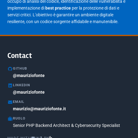
occupo di analisi del codice, identificazione delle vulnerabilità e
implementazione di
best practice
per la protezione di dati e
Giugno 2023
1
servizi critici. L'obiettivo è garantire un ambiente digitale
Maggio 2023
1
resiliente, con un codice sorgente affidabile e manutenibile.
Agosto 2022
1
Gennaio 2021
2
Agosto 2020
1
Contact
Marzo 2020
1
GITHUB
Marzo 2018
@mauriziofonte
5
LINKEDIN
Febbraio 2018
3
@mauriziofonte
Maggio 2017
5
EMAIL
Marzo 2017
maurizio@mauriziofonte.it
1
RUOLO
Luglio 2016
2
Senior PHP Backend Architect & Cybersecurity Specialist
Marzo 2016
1