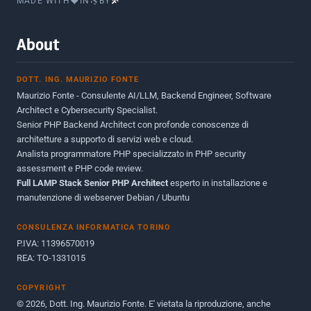
MADE WITH
IN
BY
Febbraio 2016
2
Marzo 2015
2
About
Novembre 2013
1
DOTT. ING. MAURIZIO FONTE
Giugno 2012
2
Maurizio Fonte - Consulente AI/LLM, Backend Engineer, Software
Maggio 2011
1
Architect e Cybersecurity Specialist.
Senior PHP Backend Architect con profonde conoscenze di
Dicembre 2010
1
architetture a supporto di servizi web e cloud.
Analista programmatore PHP specializzato in PHP security
Ottobre 2010
1
assessment e PHP code review.
Full LAMP Stack Senior PHP Architect
Maggio 2010
esperto in installazione e
1
manutenzione di webserver Debian / Ubuntu
Dicembre 2009
3
CONSULENZA INFORMATICA TORINO
Giugno 2009
9
P.IVA: 11396570019
REA: TO-1331015
COPYRIGHT
© 2026, Dott. Ing. Maurizio Fonte. E' vietata la riproduzione, anche