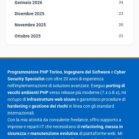
Gennaio 2026
34
Dicembre 2025
23
Novembre 2025
20
Ottobre 2025
23
Settembre 2025
23
Agosto 2025
1
Luglio 2025
23
Programmatore PHP Torino
,
Ingegnere del Software
e
Cyber
Security Specialist
con oltre 20 anni di esperienza
Giugno 2025
30
nell'implementazione di soluzioni avanzate. Eseguo
porting di
Maggio 2025
27
vecchi ambienti PHP
verso release più moderne (7.x o 8.x), mi
occupo di
infrastrutture web sicure
e garantisco procedure di
Aprile 2025
16
hardening
e
gestione dei rischi
in linea con gli standard
internazionali.
Marzo 2025
14
Con la mia attività da
consulente freelance
, offro supporto a
Febbraio 2025
17
imprese e reparti IT che necessitano di
refactoring
,
messa in
sicurezza
e
manutenzione evolutiva
di piattaforme web. Mi
Gennaio 2025
23