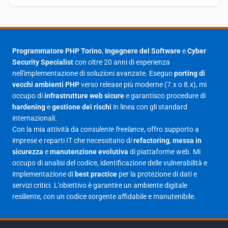
Settembre 2025
23
Agosto 2025
1
Luglio 2025
23
Programmatore PHP Torino
,
Ingegnere del Software
e
Cyber
Security Specialist
con oltre 20 anni di esperienza
Giugno 2025
30
nell'implementazione di soluzioni avanzate. Eseguo
porting di
Maggio 2025
27
vecchi ambienti PHP
verso release più moderne (7.x o 8.x), mi
occupo di
infrastrutture web sicure
e garantisco procedure di
Aprile 2025
16
hardening
e
gestione dei rischi
in linea con gli standard
internazionali.
Marzo 2025
14
Con la mia attività da
consulente freelance
, offro supporto a
Febbraio 2025
17
imprese e reparti IT che necessitano di
refactoring
,
messa in
sicurezza
e
manutenzione evolutiva
di piattaforme web. Mi
Gennaio 2025
23
occupo di analisi del codice, identificazione delle vulnerabilità e
implementazione di
best practice
per la protezione di dati e
Giugno 2023
1
servizi critici. L'obiettivo è garantire un ambiente digitale
Maggio 2023
1
resiliente, con un codice sorgente affidabile e manutenibile.
Agosto 2022
1