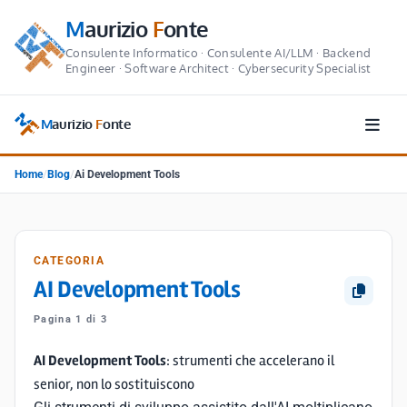
M
aurizio
F
onte
Consulente Informatico · Consulente AI/LLM · Backend
Engineer · Software Architect · Cybersecurity Specialist
M
aurizio
F
onte
Home
/
Blog
/
Ai Development Tools
CATEGORIA
AI Development Tools
Pagina 1 di 3
AI Development Tools
: strumenti che accelerano il
senior, non lo sostituiscono