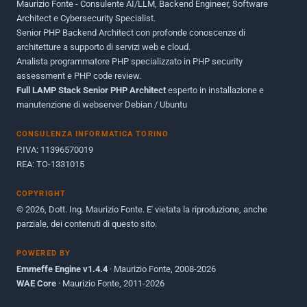
Maurizio Fonte - Consulente AI/LLM, Backend Engineer, Software
Maggio 2011
1
Architect e Cybersecurity Specialist.
Senior PHP Backend Architect con profonde conoscenze di
Dicembre 2010
1
architetture a supporto di servizi web e cloud.
Analista programmatore PHP specializzato in PHP security
Ottobre 2010
1
assessment e PHP code review.
Full LAMP Stack Senior PHP Architect
Maggio 2010
esperto in installazione e
1
manutenzione di webserver Debian / Ubuntu
Dicembre 2009
3
CONSULENZA INFORMATICA TORINO
Giugno 2009
9
P.IVA: 11396570019
REA: TO-1331015
COPYRIGHT
© 2026, Dott. Ing. Maurizio Fonte. E' vietata la riproduzione, anche
parziale, dei contenuti di questo sito.
POWERED BY
Emmeffe Engine v1.4.4
· Maurizio Fonte, 2008-2026
WAE Core
· Maurizio Fonte, 2011-2026