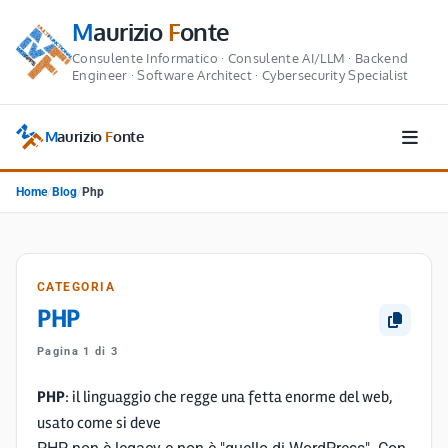
M
aurizio
F
onte
Consulente Informatico · Consulente AI/LLM · Backend
Engineer · Software Architect · Cybersecurity Specialist
M
aurizio
F
onte
Home
/
Blog
/
Php
CATEGORIA
PHP
Pagina 1 di 3
PHP
: il linguaggio che regge una fetta enorme del web,
usato come si deve