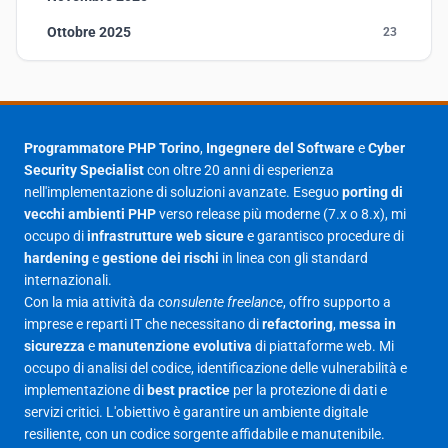
Ottobre 2025
23
Settembre 2025
23
Agosto 2025
1
Luglio 2025
23
Programmatore PHP Torino
,
Ingegnere del Software
e
Cyber
Security Specialist
con oltre 20 anni di esperienza
Giugno 2025
30
nell'implementazione di soluzioni avanzate. Eseguo
porting di
Maggio 2025
27
vecchi ambienti PHP
verso release più moderne (7.x o 8.x), mi
occupo di
infrastrutture web sicure
e garantisco procedure di
Aprile 2025
16
hardening
e
gestione dei rischi
in linea con gli standard
internazionali.
Marzo 2025
14
Con la mia attività da
consulente freelance
, offro supporto a
Febbraio 2025
17
imprese e reparti IT che necessitano di
refactoring
,
messa in
sicurezza
e
manutenzione evolutiva
di piattaforme web. Mi
Gennaio 2025
23
occupo di analisi del codice, identificazione delle vulnerabilità e
implementazione di
best practice
per la protezione di dati e
Giugno 2023
1
servizi critici. L'obiettivo è garantire un ambiente digitale
Maggio 2023
1
resiliente, con un codice sorgente affidabile e manutenibile.