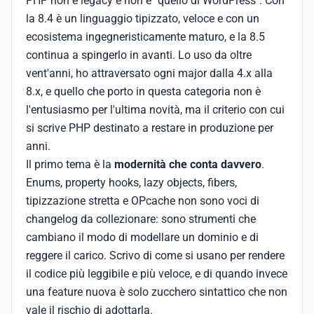
PHP non è legacy e non è "quello di WordPress". Con
la 8.4 è un linguaggio tipizzato, veloce e con un
ecosistema ingegneristicamente maturo, e la 8.5
continua a spingerlo in avanti. Lo uso da oltre
vent'anni, ho attraversato ogni major dalla 4.x alla
8.x, e quello che porto in questa categoria non è
l'entusiasmo per l'ultima novità, ma il criterio con cui
si scrive PHP destinato a restare in produzione per
anni.
Il primo tema è la
modernità che conta davvero
.
Enums, property hooks, lazy objects, fibers,
tipizzazione stretta e OPcache non sono voci di
changelog da collezionare: sono strumenti che
cambiano il modo di modellare un dominio e di
reggere il carico. Scrivo di come si usano per rendere
il codice più leggibile e più veloce, e di quando invece
una feature nuova è solo zucchero sintattico che non
vale il rischio di adottarla.