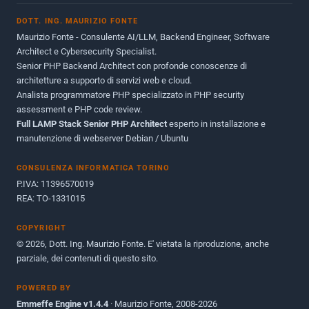
Novembre 2013
1
DOTT. ING. MAURIZIO FONTE
Giugno 2012
2
Maurizio Fonte - Consulente AI/LLM, Backend Engineer, Software
Maggio 2011
1
Architect e Cybersecurity Specialist.
Senior PHP Backend Architect con profonde conoscenze di
Dicembre 2010
1
architetture a supporto di servizi web e cloud.
Analista programmatore PHP specializzato in PHP security
Ottobre 2010
1
assessment e PHP code review.
Full LAMP Stack Senior PHP Architect
Maggio 2010
esperto in installazione e
1
manutenzione di webserver Debian / Ubuntu
Dicembre 2009
3
CONSULENZA INFORMATICA TORINO
Giugno 2009
9
P.IVA: 11396570019
REA: TO-1331015
COPYRIGHT
© 2026, Dott. Ing. Maurizio Fonte. E' vietata la riproduzione, anche
parziale, dei contenuti di questo sito.
POWERED BY
Emmeffe Engine v1.4.4
· Maurizio Fonte, 2008-2026