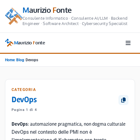
M
aurizio
F
onte
Consulente Informatico · Consulente AI/LLM · Backend
Engineer · Software Architect · Cybersecurity Specialist
M
aurizio
F
onte
Home
/
Blog
/
Devops
CATEGORIA
DevOps
Pagina 1 di 4
DevOps
: automazione pragmatica, non dogma culturale
DevOps nel contesto delle PMI non è