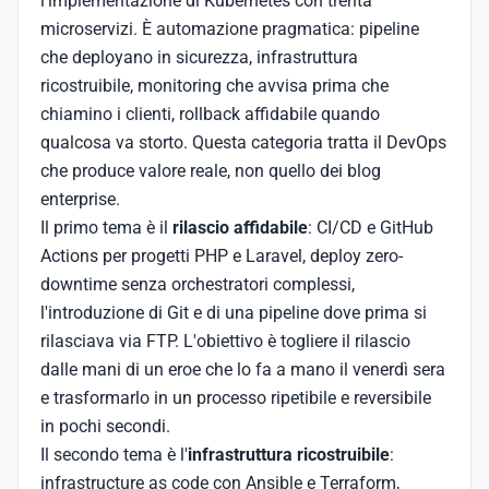
l'implementazione di Kubernetes con trenta
microservizi. È automazione pragmatica: pipeline
che deployano in sicurezza, infrastruttura
ricostruibile, monitoring che avvisa prima che
chiamino i clienti, rollback affidabile quando
qualcosa va storto. Questa categoria tratta il DevOps
che produce valore reale, non quello dei blog
enterprise.
Il primo tema è il
rilascio affidabile
: CI/CD e GitHub
Actions per progetti PHP e Laravel, deploy zero-
downtime senza orchestratori complessi,
l'introduzione di Git e di una pipeline dove prima si
rilasciava via FTP. L'obiettivo è togliere il rilascio
dalle mani di un eroe che lo fa a mano il venerdì sera
e trasformarlo in un processo ripetibile e reversibile
in pochi secondi.
Il secondo tema è l'
infrastruttura ricostruibile
:
infrastructure as code con Ansible e Terraform,