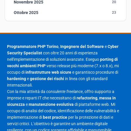
Novembre 2025
20
Ottobre 2025
23
Settembre 2025
23
Agosto 2025
1
Luglio 2025
23
Programmatore PHP Torino
,
Ingegnere del Software
e
Cyber
Security Specialist
con oltre 20 anni di esperienza
Giugno 2025
30
nell'implementazione di soluzioni avanzate. Eseguo
porting di
Maggio 2025
27
vecchi ambienti PHP
verso release più moderne (7.x o 8.x), mi
occupo di
infrastrutture web sicure
e garantisco procedure di
Aprile 2025
16
hardening
e
gestione dei rischi
in linea con gli standard
internazionali.
Marzo 2025
14
Con la mia attività da
consulente freelance
, offro supporto a
Febbraio 2025
17
imprese e reparti IT che necessitano di
refactoring
,
messa in
sicurezza
e
manutenzione evolutiva
di piattaforme web. Mi
Gennaio 2025
23
occupo di analisi del codice, identificazione delle vulnerabilità e
implementazione di
best practice
per la protezione di dati e
Giugno 2023
1
servizi critici. L'obiettivo è garantire un ambiente digitale
Maggio 2023
1
resiliente, con un codice sorgente affidabile e manutenibile.