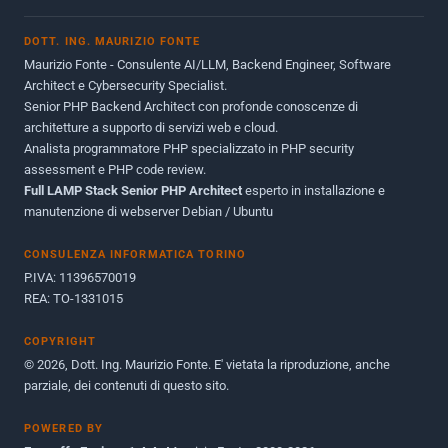
Novembre 2013
1
DOTT. ING. MAURIZIO FONTE
Giugno 2012
2
Maurizio Fonte - Consulente AI/LLM, Backend Engineer, Software
Maggio 2011
1
Architect e Cybersecurity Specialist.
Senior PHP Backend Architect con profonde conoscenze di
Dicembre 2010
1
architetture a supporto di servizi web e cloud.
Analista programmatore PHP specializzato in PHP security
Ottobre 2010
1
assessment e PHP code review.
Full LAMP Stack Senior PHP Architect
Maggio 2010
esperto in installazione e
1
manutenzione di webserver Debian / Ubuntu
Dicembre 2009
3
CONSULENZA INFORMATICA TORINO
Giugno 2009
9
P.IVA: 11396570019
REA: TO-1331015
COPYRIGHT
© 2026, Dott. Ing. Maurizio Fonte. E' vietata la riproduzione, anche
parziale, dei contenuti di questo sito.
POWERED BY